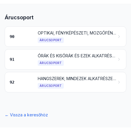
Árucsoport
OPTIKAI, FÉNYKÉPÉSZETI, MOZGÓFÉNYKÉPÉSZETI, MÉRŐ-, ELLENŐRZŐ-, PRECÍZIÓS, ORVOSI VAGY SEBÉSZETI MŰSZEREK ÉS KÉSZÜLÉKEK; MINDEZEK ALKATRÉSZEI ÉS TARTOZÉKAI
90
ÁRUCSOPORT
ÓRÁK ÉS KISÓRÁK ÉS EZEK ALKATRÉSZEI
91
ÁRUCSOPORT
HANGSZEREK; MINDEZEK ALKATRÉSZEI ÉS TARTOZÉKAI
92
ÁRUCSOPORT
←
Vissza a keresőhöz