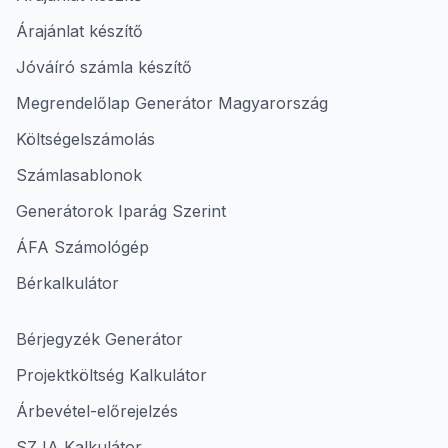
Árajánlat készítő
Jóváíró számla készítő
Megrendelőlap Generátor Magyarország
Költségelszámolás
Számlasablonok
Generátorok Iparág Szerint
ÁFA Számológép
Bérkalkulátor
Bérjegyzék Generátor
Projektköltség Kalkulátor
Árbevétel-előrejelzés
SZJA Kalkulátor