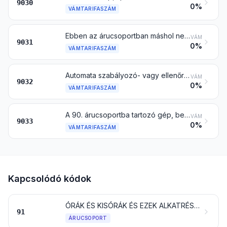
9030
0%
VÁMTARIFASZÁM
Ebben az árucsoportban máshol nem említett, mérő- vagy ellenőrző műszer, berendezés és gép; profilvetítő
VÁM
9031
0%
VÁMTARIFASZÁM
Automata szabályozó- vagy ellenőrző műszer és készülék
VÁM
9032
0%
VÁMTARIFASZÁM
A 90. árucsoportba tartozó gép, berendezés, műszer vagy készülék (ebben az árucsoportban máshol nem említett) alkatrésze és tartozéka
VÁM
9033
0%
VÁMTARIFASZÁM
Kapcsolódó kódok
ÓRÁK ÉS KISÓRÁK ÉS EZEK ALKATRÉSZEI
91
ÁRUCSOPORT