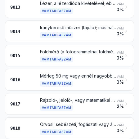
Lézer, a lézerdióda kivételével; ebben az árucsoportban máshol nem említett más optikai készülék és műszer
VÁM
9013
0%
VÁMTARIFASZÁM
Iránykereső műszer (tájoló); más navigációs eszköz és készülék
VÁM
9014
0%
VÁMTARIFASZÁM
Földmérő (a fotogrammetriai földmérő is), hidrográfiai, oceanográfiai, hidrológiai, meteorológiai vagy geofizikai műszer és készülék, az iránytű kivételével; távolságmérő
VÁM
9015
0%
VÁMTARIFASZÁM
Mérleg 50 mg vagy ennél nagyobb érzékenységgel, súllyal együtt is
VÁM
9016
0%
VÁMTARIFASZÁM
Rajzoló-, jelölő-, vagy matematikai számolóműszer és eszköz (pl. rajzológép, pantográf, szögmérő, rajzolókészlet, logarléc, logartárcsa); ebbe az árucsoportba más vtsz. alá nem besorolható kézi hosszúságmérő eszköz (pl. mérőrúd és -szalag, mikrométer, körző)
VÁM
9017
2%
VÁMTARIFASZÁM
Orvosi, sebészeti, fogászati vagy állatorvosi műszer és készülék, szcintigráf készülék is, más elektromos gyógyászati és látásvizsgáló készülék
VÁM
9018
0%
VÁMTARIFASZÁM