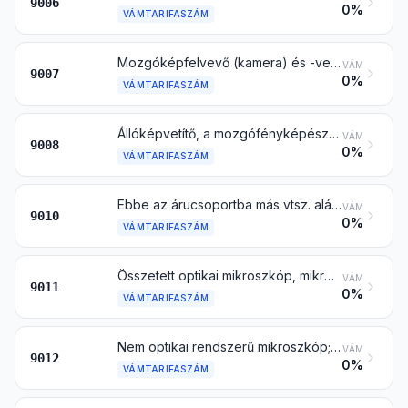
9006
0%
VÁMTARIFASZÁM
Mozgóképfelvevő (kamera) és -vetítő, hangfelvevő vagy hanglejátszó készülékkel vagy anélkül
VÁM
9007
0%
VÁMTARIFASZÁM
Állóképvetítő, a mozgófényképészeti-gép kivételével; fényképészeti nagyító és kicsinyítő (a mozgó-fényképészeti kivételével)
VÁM
9008
0%
VÁMTARIFASZÁM
Ebbe az árucsoportba más vtsz. alá nem besorolható fényképészeti (mozgófényképészeti is) készülék és berendezés laboratóriumi használatra; negatív-kiértékelő; vetítővászon
VÁM
9010
0%
VÁMTARIFASZÁM
Összetett optikai mikroszkóp, mikro-fényképészeti, mikro-mozgófényképészeti mikroszkóp vagy mikro-képvetítő is
VÁM
9011
0%
VÁMTARIFASZÁM
Nem optikai rendszerű mikroszkóp; fénytörő készülék
VÁM
9012
0%
VÁMTARIFASZÁM