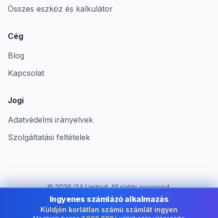
Összes eszköz és kalkulátor
Cég
Blog
Kapcsolat
Jogi
Adatvédelmi irányelvek
Szolgáltatási feltételek
©
2026
i24 Limited. All rights reserved.
Vállalkozások számára Hungary területén
Ingyenes számlázó alkalmazás
Küldjön korlátlan számú számlát ingyen
Ország módosítása:
Hungary