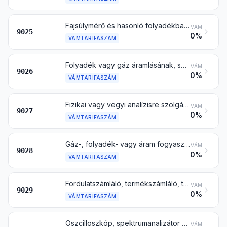
Fajsúlymérő és hasonló folyadékban úszó mérőműszer, hőmérő, pirométer, barométer, higrométer és pszichrométer, regisztrálóval is, és mindezek egymással kombinálva is
VÁM
9025
0%
VÁMTARIFASZÁM
Folyadék vagy gáz áramlásának, szintjének, nyomásának vagy más változó jellemzőinek mérésére vagy ellenőrzésére szolgáló műszer és készülék (pl. áramlásmérő, szintjelző, manométer, hőmennyiségmérő), a 9014, 9015, 9028 vagy a 9032 vtsz. alá tartozó műszer és készülék kivételével
VÁM
9026
0%
VÁMTARIFASZÁM
Fizikai vagy vegyi analízisre szolgáló műszer és készülék (pl. polariméter, refraktométer, spektrométer, füst- vagy gázanalizátor); viszkozitást, porozitást, nyúlást, felületi feszültséget vagy hasonló jellemzőket mérő vagy ellenőrző eszköz és készülék; hő-, hang- vagy fénymennyiségek mérésére vagy ellenőrzésére szolgáló műszer és készülék (a megvilágítási-időmérő is); mikrotom (metszetkészítő)
VÁM
9027
0%
VÁMTARIFASZÁM
Gáz-, folyadék- vagy áram fogyasztásának vagy előállításának mérésére szolgáló készülék, ezek hitelesítésére szolgáló mérőeszköz is
VÁM
9028
0%
VÁMTARIFASZÁM
Fordulatszámláló, termékszámláló, taxióra, kilométer-számláló, lépészámláló és hasonló készülék; sebességmérő és tachométer, a 9014 vagy 9015 vtsz. alá tartozó készülék kivételével; stroboszkóp
VÁM
9029
0%
VÁMTARIFASZÁM
Oszcilloszkóp, spektrumanalizátor és elektromos mennyiségek mérésére vagy ellenőrzésére szolgáló más műszer és készülék, a 9028 vtsz. alá tartozó mérőműszerek kivételével; alfa-, béta-, gamma-, röntgen-, kozmikus- vagy más ionizáló sugárzás kimutatására vagy mérésére szolgáló műszer és készülék
VÁM