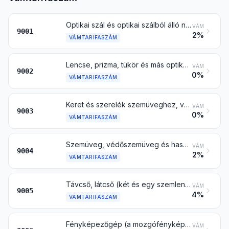
Optikai szál és optikai szálból álló nyaláb; optikai szálból készült kábel, a 8544 vtsz. alá tartozó kivételével; polarizáló anyagból készült lap és lemez; bármilyen anyagból készült lencse (kontaktlencse is), prizma, tükör és más optikai elem nem szerelve, az optikailag nem megmunkált üvegből készült elem kivételével
VÁM
9001
2%
VÁMTARIFASZÁM
Lencse, prizma, tükör és más optikai elem bármilyen anyagból, szerelve, amely a műszer vagy készülék alkatrésze vagy szerelvénye, az optikailag nem megmunkált üvegből készült elem kivételével
VÁM
9002
0%
VÁMTARIFASZÁM
Keret és szerelék szemüveghez, védőszemüveghez vagy hasonlóhoz, és ezek alkatrésze
VÁM
9003
0%
VÁMTARIFASZÁM
Szemüveg, védőszemüveg és hasonló, látásjavító, védő- vagy más szemüveg
VÁM
9004
2%
VÁMTARIFASZÁM
Távcső, látcső (két és egy szemlencsés), más optikai teleszkóp és ezek foglalata; más csillagászati műszer és foglalata, a rádiócsillagászati műszer kivételével
VÁM
9005
4%
VÁMTARIFASZÁM
Fényképezőgép (a mozgófényképészeti kivételével); fényképészeti villanófény-készülék és villanókörte, a 8539 vtsz. alá tartozó kisülési cső kivételével
VÁM