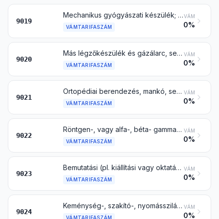
Mechanikus gyógyászati készülék; masszírozó készülék; pszichológiai képességvizsgáló készülék; ózon-, oxigén-, aerosolterápiai készülék, mesterséges lélegeztető vagy más gyógyászati légzőkészülék
VÁM
9019
0%
VÁMTARIFASZÁM
Más légzőkészülék és gázálarc, sem mechanikus részekkel sem cserélhető szűrőkkel nem rendelkező védőálarc kivételével
VÁM
9020
0%
VÁMTARIFASZÁM
Ortopédiai berendezés, mankó, sebészeti öv és sérvkötő; sín és törésnél alkalmazható más eszköz; műtestrész; hallókészülék, továbbá fogyatékosság vagy rokkantság korrigálására szolgáló és testen viselhető vagy hordozható vagy szervezetbe beültethető más készülék
VÁM
9021
0%
VÁMTARIFASZÁM
Röntgen-, vagy alfa-, béta- gamma- vagy más ionizáló működő készülék orvosi, sebészeti, fogászati vagy állatorvosi célra is, radiográf vagy radioterápiai készülék, röntgencső, és más röntgengenerátor, nagyfeszültségű generátor, vezérlőtábla és -asztal, ernyő, vizsgáló- vagy kezelőasztal, szék és hasonló
VÁM
9022
0%
VÁMTARIFASZÁM
Bemutatási (pl. kiállítási vagy oktatási stb.), szemléltető célra szolgáló műszer, készülék és modell, amely más felhasználásra alkalmatlan
VÁM
9023
0%
VÁMTARIFASZÁM
Keménység-, szakító-, nyomásszilárdság-, rugalmasság-vizsgáló gép és berendezés vagy más mechanikai anyagvizsgáló gép (pl. fém, fa, textil, papír, műanyag vizsgálatához)
VÁM
9024
0%
VÁMTARIFASZÁM