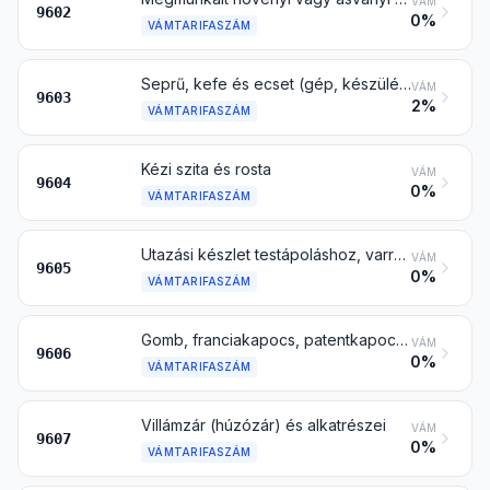
VÁM
9602
0%
VÁMTARIFASZÁM
Seprű, kefe és ecset (gép, készülék- vagy járműalkatrészt képező kefe is), kézi működtetésű, mechanikus padlóseprő motor nélkül, nyeles felmosó-, mosogatóruha és tollseprű, kefe, seprű vagy ecset előállításához előkészített csomó és nyaláb; szobafestő párna és henger; gumibetétes törlő (a gumihengeres kivételével)
VÁM
9603
2%
VÁMTARIFASZÁM
Kézi szita és rosta
VÁM
9604
0%
VÁMTARIFASZÁM
Utazási készlet testápoláshoz, varráshoz vagy cipő- vagy ruhatisztításhoz
VÁM
9605
0%
VÁMTARIFASZÁM
Gomb, franciakapocs, patentkapocs és patent, gombtest és ezek más alkatrészei; nyers gomb
VÁM
9606
0%
VÁMTARIFASZÁM
Villámzár (húzózár) és alkatrészei
VÁM
9607
0%
VÁMTARIFASZÁM