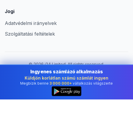
Jogi
Adatvédelmi irányelvek
Szolgáltatási feltételek
©
2026
i24 Limited. All rights reserved.
Vállalkozások számára Hungary területén
Ingyenes számlázó alkalmazás
Küldjön korlátlan számú számlát ingyen
Ország módosítása:
Hungary
Megbízik benne
3 000 000+
vállalkozás világszerte