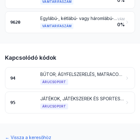
0%
VÁMTARIFASZÁM
Egylábú-, kétlábú- vagy háromlábú-állvány és hasonló árucikk
VÁM
9620
0%
VÁMTARIFASZÁM
Kapcsolódó kódok
BÚTOR; ÁGYFELSZERELÉS, MATRACOK, ÁGYBETÉTEK, PÁRNÁK ÉS HASONLÓ PÁRNÁZOTT LAKBERENDEZÉSI CIKKEK; MÁSHOL NEM EMLÍTETT LÁMPATESTEK ÉS VILÁGÍTÓFELSZERELÉSEK; MEGVILÁGÍTOTT JELZÉSEK, REKLÁMFELIRATOK, NÉVTÁBLÁK ÉS HASONLÓK; ELŐRE GYÁRTOTT ÉPÜLETEK
94
ÁRUCSOPORT
JÁTÉKOK, JÁTÉKSZEREK ÉS SPORTESZKÖZÖK; MINDEZEK ALKATRÉSZEI ÉS TARTOZÉKAI
95
ÁRUCSOPORT
←
Vissza a keresőhöz