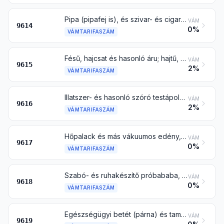
Pipa (pipafej is), és szivar- és cigarettaszipka és ezek alkatrészei
VÁM
9614
0%
VÁMTARIFASZÁM
Fésű, hajcsat és hasonló áru; hajtű, hullámcsat, hajcsipesz, hajcsavaró és hasonló áru, a 8516 vtsz. alá tartozó kivételével, és mindezek alkatrészei
VÁM
9615
2%
VÁMTARIFASZÁM
Illatszer- és hasonló szóró testápolási célra, és ezekhez szerelék és szórófej; púderpamacs és párna test- és szépségápoló készítmény felviteléhez
VÁM
9616
2%
VÁMTARIFASZÁM
Hőpalack és más vákuumos edény, egészben; ezek alkatrészei, az üvegbetét kivételével
VÁM
9617
0%
VÁMTARIFASZÁM
Szabó- és ruhakészítő próbababa, és más öltöztethető figura; automata és más mozgó figura kirakatkészítéshez
VÁM
9618
0%
VÁMTARIFASZÁM
Egészségügyi betét (párna) és tampon, pelenka, pelenkabetét és hasonló árucikk, bármilyen anyagból
VÁM
9619