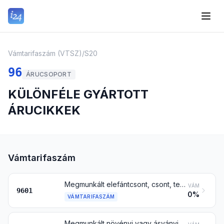
Vámtarifaszám (VTSZ)
/
S20
96
ÁRUCSOPORT
KÜLÖNFÉLE GYÁRTOTT
ÁRUCIKKEK
Vámtarifaszám
Megmunkált elefántcsont, csont, teknősbékahéj, szarv, agancs, korall, gyöngyház és faragásra alkalmas más állati eredetű anyag és ezekből készült áru (beleértve az öntéssel formázott árut is)
VÁM
9601
0%
VÁMTARIFASZÁM
Megmunkált növényi vagy ásványi eredetű, faragásra alkalmas anyag és ezekből készült áru; öntött vagy faragott tárgy viaszból, sztearinból, természetes mézgából vagy természetes gyantából vagy mintázó pasztából, és máshol nem említett formázott vagy faragott tárgy; nem kemény megmunkált zselatin (a 3503 vtsz. alá tartozó zselatin kivételével) és ebből készült áru