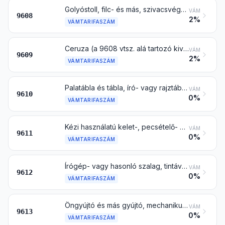
Golyóstoll, filc- és más, szivacsvégű toll és jelző; töltőtoll, rajzolótoll és más toll; másoló töltőtoll (átírótoll); töltőceruza vagy csúszóbetétes ceruza; tollszár, ceruzahosszabbító és hasonló; mindezek alkatrészei (beleértve a kupakot és a klipszet is), a 9609 vtsz. alá tartozó áru kivételével
VÁM
9608
2%
VÁMTARIFASZÁM
Ceruza (a 9608 vtsz. alá tartozó kivételével), rajzkréta, ceruzabél, pasztellkréta, rajzszén, író- vagy rajzkréta és szabókréta
VÁM
9609
2%
VÁMTARIFASZÁM
Palatábla és tábla, író- vagy rajztábla, kerettel is
VÁM
9610
0%
VÁMTARIFASZÁM
Kézi használatú kelet-, pecsételő- vagy számozóbélyegző és hasonló (beleértve a címkenyomtató vagy -domborító készüléket is); kézi működtetésű összetett fémbélyegző és ilyen összetett fémbélyegzőkből álló kézinyomda
VÁM
9611
0%
VÁMTARIFASZÁM
Írógép- vagy hasonló szalag, tintával vagy más anyaggal – lenyomat készítésére – átitatva, orsón vagy kazettában is; bélyegzőpárna, dobozzal is, átitatva vagy sem
VÁM
9612
0%
VÁMTARIFASZÁM
Öngyújtó és más gyújtó, mechanikus vagy elektromos is, és ezek alkatrésze, a tűzkő és a kanóc kivételével
VÁM
9613
0%
VÁMTARIFASZÁM