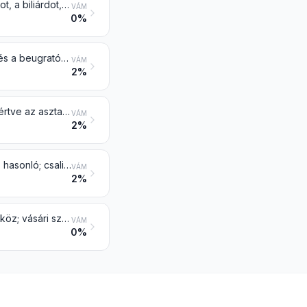
Videojáték-konzol és -gép, asztali vagy társasjáték, beleértve a tivoli játékot, a biliárdot, a különféle típusú játékkaszinó-asztalt és az automata tekepálya-felszerelést, pénzérmével, bankjeggyel, bankkártyával, zsetonnal vagy bármely más fizetőeszközzel működő játékgép
VÁM
0%
Ünnepi, farsangi vagy más szórakoztató tárgy, beleértve a bűvésztárgyat és a beugratós tréfakelléket is
VÁM
2%
Általános fizikai gyakorlatokhoz, tornához, atlétikához, más sporthoz (beleértve az asztaliteniszt is) vagy szabadtéri játékhoz való, ebben az árucsoportban máshol nem említett cikk és felszerelés; úszómedence és pancsolómedence
VÁM
2%
Horgászbot, halhorog és más horgászfelszerelés; merítőháló, lepkeháló és hasonló; csalimadár (a 9208 vagy a 9705 vtsz. alá tartozó kivételével) és hasonló vadászati vagy lövészeti felszerelés
VÁM
2%
Vándorcirkusz és vándorállatkert; vidámparki és víziparki szórakoztató eszköz; vásári szórakoztató eszköz, beleértve a céllövöldét; vándorszínházat
VÁM
0%