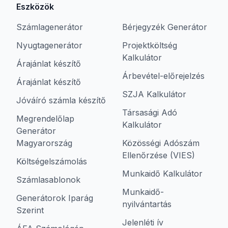
Eszközök
Számlagenerátor
Bérjegyzék Generátor
Nyugtagenerátor
Projektköltség
Kalkulátor
Árajánlat készítő
Árbevétel-előrejelzés
Árajánlat készítő
SZJA Kalkulátor
Jóváíró számla készítő
Társasági Adó
Megrendelőlap
Kalkulátor
Generátor
Magyarország
Közösségi Adószám
Ellenőrzése (VIES)
Költségelszámolás
Munkaidő Kalkulátor
Számlasablonok
Munkaidő-
Generátorok Iparág
nyilvántartás
Szerint
Jelenléti ív