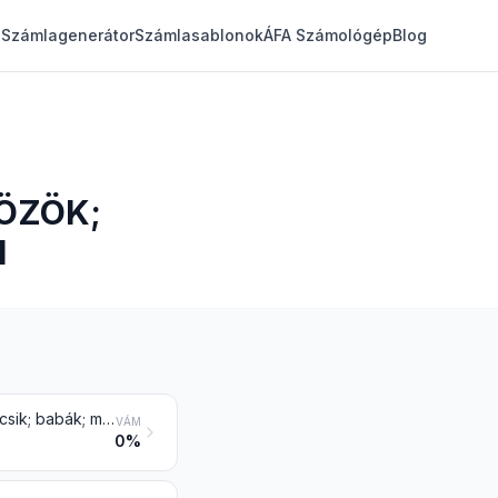
Számlagenerátor
Számlasablonok
ÁFA Számológép
Blog
ÖZÖK;
I
Triciklik, rollerek, pedálos autók és hasonló kerekes játékok; játék babakocsik; babák; más játékok; csökkentett méretű („méretarányos”) modellek és szórakozásra szánt hasonló modellek, működő is; mindenféle kirakós játékok (puzzle)
VÁM
0%