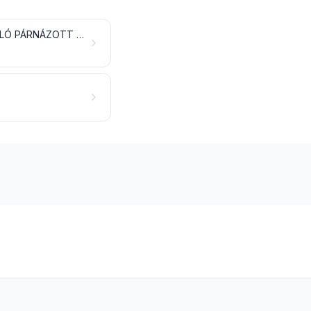
BÚTOR; ÁGYFELSZERELÉS, MATRACOK, ÁGYBETÉTEK, PÁRNÁK ÉS HASONLÓ PÁRNÁZOTT LAKBERENDEZÉSI CIKKEK; MÁSHOL NEM EMLÍTETT LÁMPATESTEK ÉS VILÁGÍTÓFELSZERELÉSEK; MEGVILÁGÍTOTT JELZÉSEK, REKLÁMFELIRATOK, NÉVTÁBLÁK ÉS HASONLÓK; ELŐRE GYÁRTOTT ÉPÜLETEK