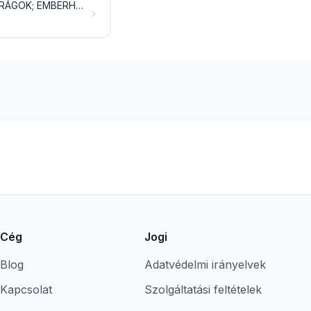
KIKÉSZÍTETT TOLL ÉS PEHELY, VALAMINT EZEKBŐL KÉSZÜLT ÁRUK; MŰVIRÁGOK; EMBERHAJBÓL KÉSZÜLT ÁRUK
Cég
Jogi
Blog
Adatvédelmi irányelvek
Kapcsolat
Szolgáltatási feltételek