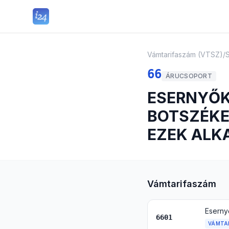
Vámtarifaszám (VTSZ)
/
66
ÁRUCSOPORT
ESERNYŐK
BOTSZÉKE
EZEK ALK
Vámtarifaszám
Eserny
6601
VÁMTA