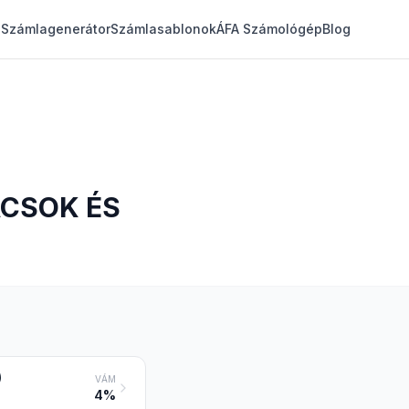
Számlagenerátor
Számlasablonok
ÁFA Számológép
Blog
CSOK ÉS
)
VÁM
4%