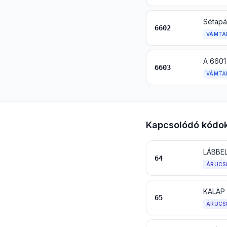
Sétapá
6602
VÁMTA
A 6601 
6603
VÁMTA
Kapcsolódó kódo
LÁBBE
64
ÁRUCS
KALAP
65
ÁRUCS