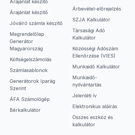
Árajánlat készítő
Árbevétel-előrejelzés
Árajánlat készítő
SZJA Kalkulátor
Jóváíró számla készítő
Társasági Adó
Megrendelőlap
Kalkulátor
Generátor
Magyarország
Közösségi Adószám
Ellenőrzése (VIES)
Költségelszámolás
Munkaidő Kalkulátor
Számlasablonok
Munkaidő-
Generátorok Iparág
nyilvántartás
Szerint
Jelenléti ív
ÁFA Számológép
Elektronikus aláírás
Bérkalkulátor
Összes eszköz és
kalkulátor