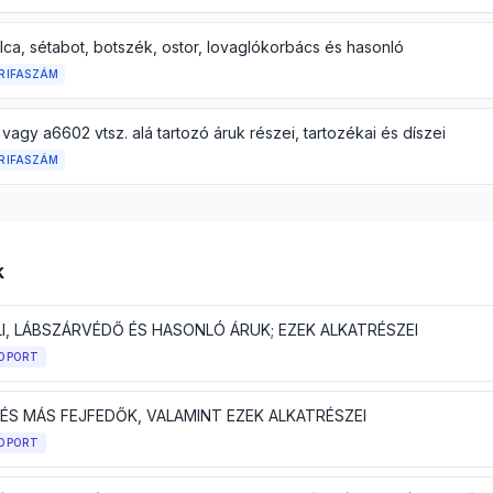
lca, sétabot, botszék, ostor, lovaglókorbács és hasonló
RIFASZÁM
vagy a6602 vtsz. alá tartozó áruk részei, tartozékai és díszei
RIFASZÁM
k
LI, LÁBSZÁRVÉDŐ ÉS HASONLÓ ÁRUK; EZEK ALKATRÉSZEI
OPORT
 ÉS MÁS FEJFEDŐK, VALAMINT EZEK ALKATRÉSZEI
OPORT