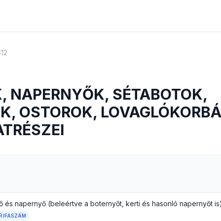
S12
, NAPERNYŐK, SÉTABOTOK,
K, OSTOROK, LOVAGLÓKORBÁ
ATRÉSZEI
ő és napernyő (beleértve a boternyőt, kerti és hasonló napernyőt is
RIFASZÁM