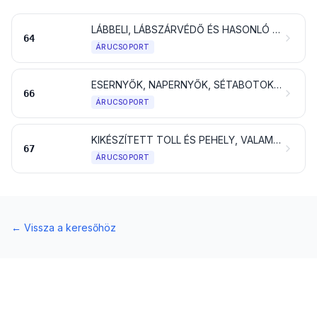
LÁBBELI, LÁBSZÁRVÉDŐ ÉS HASONLÓ ÁRUK; EZEK ALKATRÉSZEI
64
ÁRUCSOPORT
ESERNYŐK, NAPERNYŐK, SÉTABOTOK, BOTSZÉKEK, OSTOROK, LOVAGLÓKORBÁCSOK ÉS EZEK ALKATRÉSZEI
66
ÁRUCSOPORT
KIKÉSZÍTETT TOLL ÉS PEHELY, VALAMINT EZEKBŐL KÉSZÜLT ÁRUK; MŰVIRÁGOK; EMBERHAJBÓL KÉSZÜLT ÁRUK
67
ÁRUCSOPORT
←
Vissza a keresőhöz