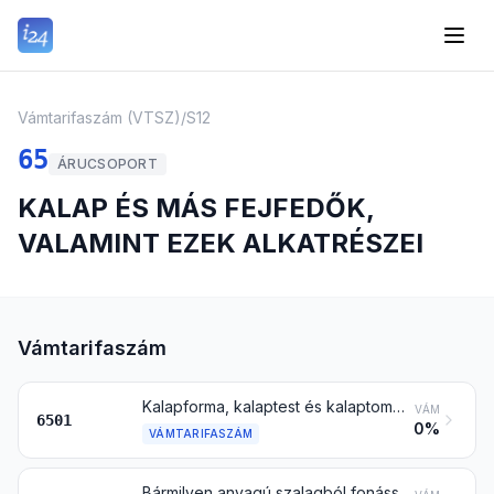
Vámtarifaszám (VTSZ)
/
S12
65
ÁRUCSOPORT
KALAP ÉS MÁS FEJFEDŐK,
VALAMINT EZEK ALKATRÉSZEI
Vámtarifaszám
Kalapforma, kalaptest és kalaptomp nemezből, nem formázva, nem karimázva; korong és henger (beleértve a felhasítottat is) nemezből
VÁM
6501
0%
VÁMTARIFASZÁM
Bármilyen anyagú szalagból fonással vagy más módon összeállított kalapforma, nem formázva, nem karimázva, bélés vagy díszítés nélkül