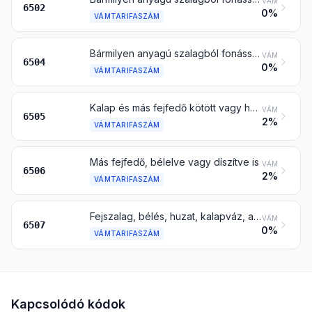
VÁM
6502
0%
VÁMTARIFASZÁM
Bármilyen anyagú szalagból fonással vagy más módon összeállított kalap és más fejfedő, bélelve vagy díszítve is
VÁM
6504
0%
VÁMTARIFASZÁM
Kalap és más fejfedő kötött vagy hurkolt kelméből vagy csipkéből, nemezből vagy más textilanyagból (de nem szalagból) előállítva, bélelve vagy díszítve is; hajháló bármilyen anyagból, bélelve vagy díszítve is
VÁM
6505
2%
VÁMTARIFASZÁM
Más fejfedő, bélelve vagy díszítve is
VÁM
6506
2%
VÁMTARIFASZÁM
Fejszalag, bélés, huzat, kalapváz, aljzat, kalapkeret, ellenző és rögzítőszíj fejfedőhöz
VÁM
6507
0%
VÁMTARIFASZÁM
Kapcsolódó kódok