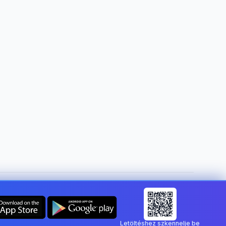
Ország módosítása:
Hungary
Letöltéshez szkennelje be