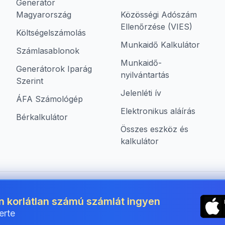
Generátor
Magyarország
Közösségi Adószám
Ellenőrzése (VIES)
Költségelszámolás
Munkaidő Kalkulátor
Számlasablonok
Munkaidő-
Generátorok Iparág
nyilvántartás
Szerint
Jelenléti ív
ÁFA Számológép
Elektronikus aláírás
Bérkalkulátor
Összes eszköz és
kalkulátor
mára Hungary területén
n korlátlan számú számlát ingyen
erte