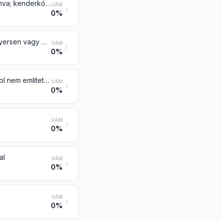
Valódi kender (Cannabis sativa L.) nyersen vagy megmunkálva, de nem fonva; kenderkóc és -hulladék (beleértve a fonalhulladékot és a foszlatott anyagot is)
VÁM
0%
Juta és más textilháncsrost (a len, a valódi kender és a rami kivételével), nyersen vagy megmunkálva, de nem fonva; kóc és hulladék ezekből a rostokból (beleértve a fonalhulladékot és foszlatott anyagot is)
VÁM
0%
Kókuszdiórost, abaka (manilakender vagy Musa textilis Nee), rami és máshol nem említett más növényi eredetű textilrost nyersen vagy megmunkálva, de nem fonva; kóc, kóchulladék (fésűskóc) és az említett rostok hulladéka (beleértve a fonalhulladékot és a foszlatott anyagot is)
VÁM
0%
VÁM
0%
al
VÁM
0%
VÁM
0%