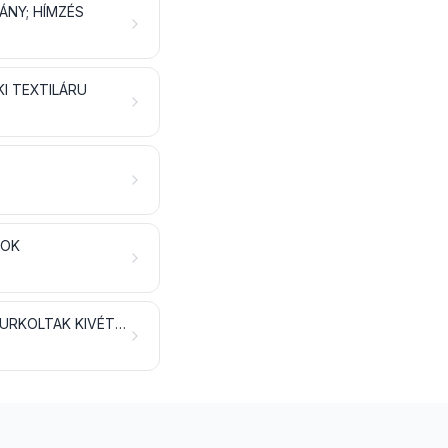
ÁNY; HÍMZÉS
I TEXTILÁRU
KOK
RUHÁZATI ÁRUCIKKEK, KELLÉKEK ÉS TARTOZÉKOK, A KÖTÖTTEK VAGY HURKOLTAK KIVÉTELÉVEL