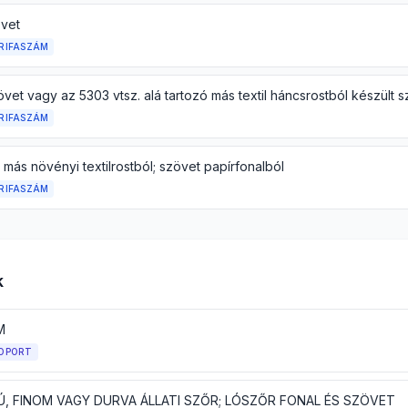
vet
RIFASZÁM
vet vagy az 5303 vtsz. alá tartozó más textil háncsrostból készült 
RIFASZÁM
más növényi textilrostból; szövet papírfonalból
RIFASZÁM
k
M
OPORT
Ú, FINOM VAGY DURVA ÁLLATI SZŐR; LÓSZŐR FONAL ÉS SZÖVET