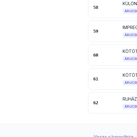
KÜLÖN
58
ÁRUCS
IMPRE
59
ÁRUCS
KÖTÖT
60
ÁRUCS
KÖTÖT
61
ÁRUCS
62
ÁRUCS
←
Vissza a keresőhöz