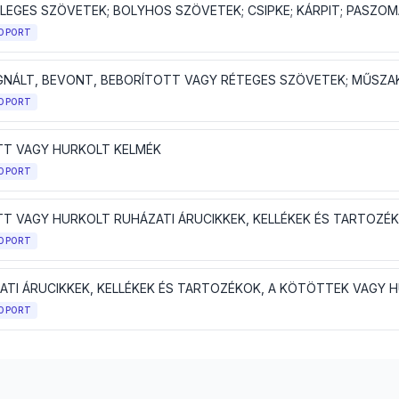
LEGES SZÖVETEK; BOLYHOS SZÖVETEK; CSIPKE; KÁRPIT; PASZOM
OPORT
GNÁLT, BEVONT, BEBORÍTOTT VAGY RÉTEGES SZÖVETEK; MŰSZAK
OPORT
T VAGY HURKOLT KELMÉK
OPORT
T VAGY HURKOLT RUHÁZATI ÁRUCIKKEK, KELLÉKEK ÉS TARTOZÉ
OPORT
OPORT