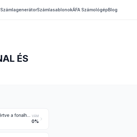
Számlagenerátor
Számlasablonok
ÁFA Számológép
Blog
NAL ÉS
Len nyersen vagy megmunkálva, de nem fonva; lenkóc és -hulladék (beleértve a fonalhulladékot és a foszlatott anyagot is)
VÁM
0%