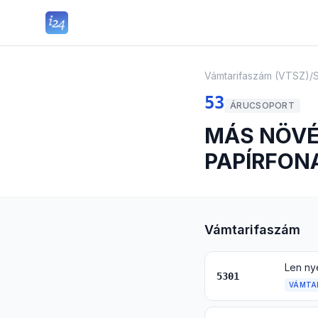
Vámtarifaszám (VTSZ)
/
S
53
ÁRUCSOPORT
MÁS NÖVÉ
PAPÍRFON
Vámtarifaszám
5301
VÁMTA