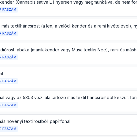
RIFASZÁM
RIFASZÁM
RIFASZÁM
al
RIFASZÁM
al vagy az 5303 vtsz. alá tartozó más textil háncsrostból készült fon
RIFASZÁM
ás növényi textilrostból; papírfonal
RIFASZÁM