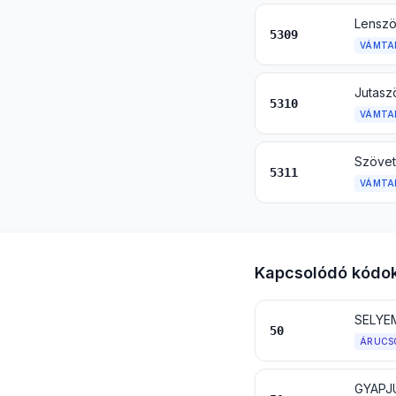
Lenszö
5309
VÁMTA
Jutaszö
5310
VÁMTA
Szövet 
5311
VÁMTA
Kapcsolódó kódo
SELYE
50
ÁRUCS
GYAPJ