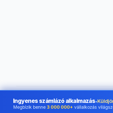
©
2026
i24 Limited. All rights reserved.
•
Vállalkozások szá
Ingyenes számlázó alkalmazás
Küldjö
•
Megbízik benne
3 000 000+
vállalkozás világsz