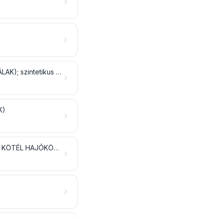
SZINTETIKUS VAGY MESTERSÉGES VÉGTELEN SZÁLAK (VÉGTELEN MŰSZÁLAK); szintetikus vagy mesterséges textilanyagból készült szalag és hasonlók
K)
VATTA, NEMEZ ÉS NEM SZŐTT TEXTÍLIA; KÜLÖNLEGES FONALAK; ZSINEG, KÖTÉL HAJÓKÖTÉL ÉS KÁBEL, VALAMINT EZEKBŐL KÉSZÜLT ÁRUK