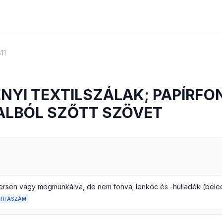
11
NYI TEXTILSZÁLAK; PAPÍRFO
ALBÓL SZŐTT SZÖVET
RIFASZÁM