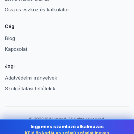
Összes eszköz és kalkulátor
Cég
Blog
Kapcsolat
Jogi
Adatvédelmi irányelvek
Szolgáltatási feltételek
©
2026
i24 Limited. All rights reserved.
Vállalkozások számára Hungary területén
Ingyenes számlázó alkalmazás
Küldjön korlátlan számú számlát ingyen