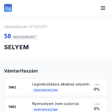
Vámtarifaszám (VTSZ)
/
S11
50
ÁRUCSOPORT
SELYEM
Vámtarifaszám
Legombolyításra alkalmas selyemhernyógubó
VÁM
5001
0%
VÁMTARIFASZÁM
Nyersselyem (nem sodorva)
VÁM
5002
0%
VÁMTARIFASZÁM