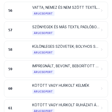
VATTA, NEMEZ ÉS NEM SZŐTT TEXTÍLIA; KÜLÖNLEGES FONALAK; ZSINEG, KÖTÉL HAJÓKÖTÉL ÉS KÁBEL, VALAMINT EZEKBŐL KÉSZÜLT ÁRUK
56
ÁRUCSOPORT
SZŐNYEGEK ÉS MÁS TEXTIL PADLÓBORÍTÓK
57
ÁRUCSOPORT
KÜLÖNLEGES SZÖVETEK; BOLYHOS SZÖVETEK; CSIPKE; KÁRPIT; PASZOMÁNY; HÍMZÉS
58
ÁRUCSOPORT
IMPREGNÁLT, BEVONT, BEBORÍTOTT VAGY RÉTEGES SZÖVETEK; MŰSZAKI TEXTILÁRU
59
ÁRUCSOPORT
KÖTÖTT VAGY HURKOLT KELMÉK
60
ÁRUCSOPORT
KÖTÖTT VAGY HURKOLT RUHÁZATI ÁRUCIKKEK, KELLÉKEK ÉS TARTOZÉKOK
61
ÁRUCSOPORT