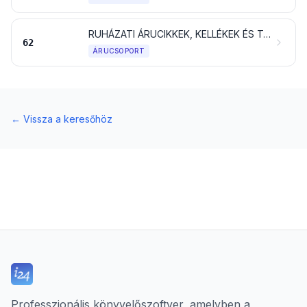
RUHÁZATI ÁRUCIKKEK, KELLÉKEK ÉS TARTOZÉKOK, A KÖTÖTTEK VAGY HURKOLTAK KIVÉTELÉVEL
62
ÁRUCSOPORT
←
Vissza a keresőhöz
Professzionális könyvelőszoftver, amelyben a