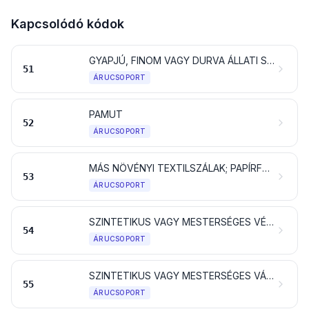
Kapcsolódó kódok
GYAPJÚ, FINOM VAGY DURVA ÁLLATI SZŐR; LÓSZŐR FONAL ÉS SZÖVET
51
ÁRUCSOPORT
PAMUT
52
ÁRUCSOPORT
MÁS NÖVÉNYI TEXTILSZÁLAK; PAPÍRFONAL ÉS PAPÍRFONALBÓL SZŐTT SZÖVET
53
ÁRUCSOPORT
SZINTETIKUS VAGY MESTERSÉGES VÉGTELEN SZÁLAK (VÉGTELEN MŰSZÁLAK); szintetikus vagy mesterséges textilanyagból készült szalag és hasonlók
54
ÁRUCSOPORT
SZINTETIKUS VAGY MESTERSÉGES VÁGOTT SZÁLAK (VÁGOTT MŰSZÁLAK)
55
ÁRUCSOPORT