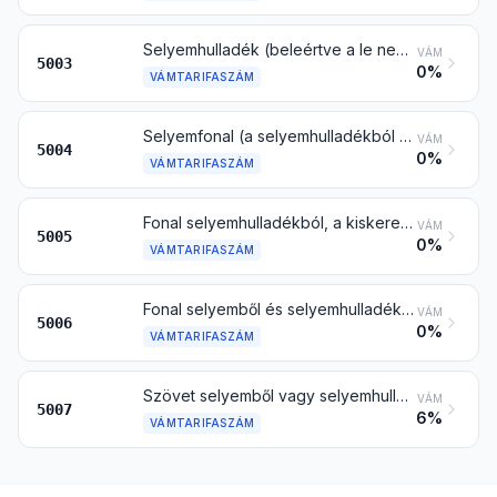
Selyemhulladék (beleértve a le nem gombolyítható selyemgubót, fonalhulladékot, a foszlatott anyagot is)
VÁM
5003
0%
VÁMTARIFASZÁM
Selyemfonal (a selyemhulladékból készült fonal kivételével), nem a kiskereskedelem számára szokásos módon kiszerelve
VÁM
5004
0%
VÁMTARIFASZÁM
Fonal selyemhulladékból, a kiskereskedelem számára szokásos módon kiszerelt fonal kivételével
VÁM
5005
0%
VÁMTARIFASZÁM
Fonal selyemből és selyemhulladékból, a kiskereskedelem számára szokásos módon kiszerelve; selyemhernyóbél
VÁM
5006
0%
VÁMTARIFASZÁM
Szövet selyemből vagy selyemhulladékból
VÁM
5007
6%
VÁMTARIFASZÁM