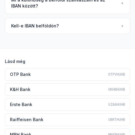
+
IBAN között?
Kell-e IBAN belföldön?
+
Lásd még
OTP Bank
OTPVHUHB
K&H Bank
OKHBHUHB
Erste Bank
GIBAHUHB
Raiffeisen Bank
UBRTHUHB
MBH Bank
MKKBHUHB