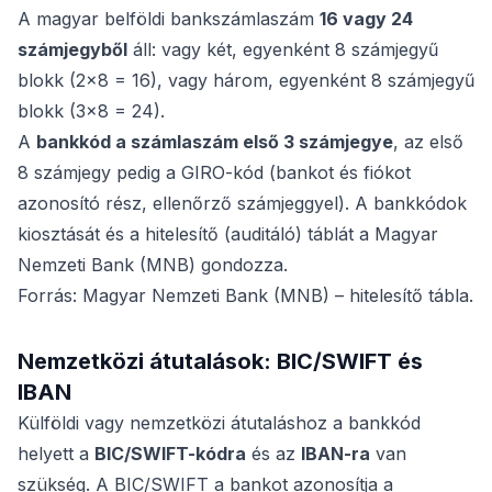
A magyar belföldi bankszámlaszám
16 vagy 24
számjegyből
áll: vagy két, egyenként 8 számjegyű
blokk (2×8 = 16), vagy három, egyenként 8 számjegyű
blokk (3×8 = 24).
A
bankkód a számlaszám első 3 számjegye
, az első
8 számjegy pedig a GIRO-kód (bankot és fiókot
azonosító rész, ellenőrző számjeggyel). A bankkódok
kiosztását és a hitelesítő (auditáló) táblát a Magyar
Nemzeti Bank (MNB) gondozza.
Forrás: Magyar Nemzeti Bank (MNB) – hitelesítő tábla.
Nemzetközi átutalások: BIC/SWIFT és
IBAN
Külföldi vagy nemzetközi átutaláshoz a bankkód
helyett a
BIC/SWIFT-kódra
és az
IBAN-ra
van
szükség. A BIC/SWIFT a bankot azonosítja a