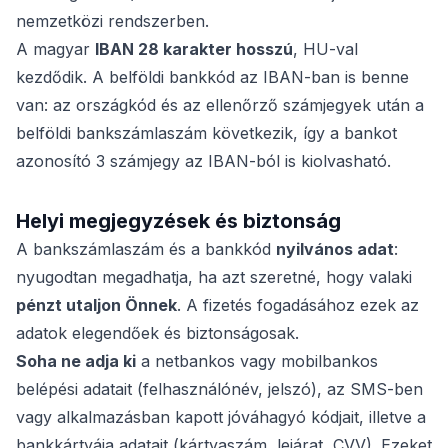
nemzetközi rendszerben.
A magyar
IBAN 28 karakter hosszú
, HU-val
kezdődik. A belföldi bankkód az IBAN-ban is benne
van: az országkód és az ellenőrző számjegyek után a
belföldi bankszámlaszám következik, így a bankot
azonosító 3 számjegy az IBAN-ból is kiolvasható.
Helyi megjegyzések és biztonság
A bankszámlaszám és a bankkód
nyilvános adat
:
nyugodtan megadhatja, ha azt szeretné, hogy valaki
pénzt utaljon Önnek
. A fizetés fogadásához ezek az
adatok elegendőek és biztonságosak.
Soha ne adja ki
a netbankos vagy mobilbankos
belépési adatait (felhasználónév, jelszó), az SMS-ben
vagy alkalmazásban kapott jóváhagyó kódjait, illetve a
bankkártyája adatait (kártyaszám, lejárat, CVV). Ezeket