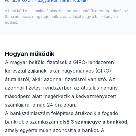
Forrás
:
GIRO Zrt. / Magyar Nemzeti Bank (MNB)
A bankkód és a bankszámlaszám megosztható fizetés fogadásához.
Soha ne ossza meg bejelentkezési adatait vagy a bankkártyája
kódjait.
Hogyan működik
A magyar belföldi fizetések a GIRO-rendszeren
keresztül zajlanak, akár hagyományos (GIRO)
átutalásról, akár azonnali fizetésről van szó. Az
azonnali fizetési rendszerben az átutalás néhány
másodperc alatt megérkezik a kedvezményezett
számlájára, a nap 24 órájában.
A bankszámlaszám felépítése árulkodik a fogadó
bankról: a számlaszám
első 3 számjegye a bankkód
,
amely egyértelműen azonosítja a bankot. A