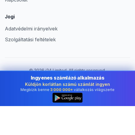
Jogi
Adatvédelmi irányelvek
Szolgáltatási feltételek
©
2026
i24 Limited. All rights reserved.
Vállalkozások számára Hungary területén
Ingyenes számlázó alkalmazás
Küldjön korlátlan számú számlát ingyen
Ország módosítása:
Hungary
Megbízik benne
3 000 000+
vállalkozás világszerte