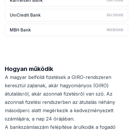
Raiffeisen Bank
UBRTHUHB
UniCredit Bank
BACXHUHB
MBH Bank
MKKBHUHB
Hogyan működik
A magyar belföldi fizetések a GIRO-rendszeren
keresztül zajlanak, akár hagyományos (GIRO)
átutalásról, akár azonnali fizetésről van szó. Az
azonnali fizetési rendszerben az átutalás néhány
másodperc alatt megérkezik a kedvezményezett
számlájára, a nap 24 órájában.
A bankszámlaszám felépítése árulkodik a fogadó