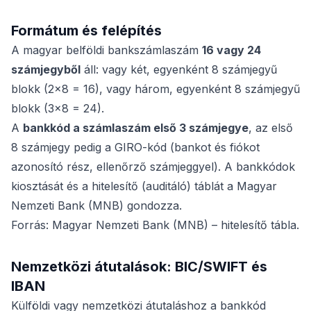
Formátum és felépítés
A magyar belföldi bankszámlaszám
16 vagy 24
számjegyből
áll: vagy két, egyenként 8 számjegyű
blokk (2×8 = 16), vagy három, egyenként 8 számjegyű
blokk (3×8 = 24).
A
bankkód a számlaszám első 3 számjegye
, az első
8 számjegy pedig a GIRO-kód (bankot és fiókot
azonosító rész, ellenőrző számjeggyel). A bankkódok
kiosztását és a hitelesítő (auditáló) táblát a Magyar
Nemzeti Bank (MNB) gondozza.
Forrás: Magyar Nemzeti Bank (MNB) – hitelesítő tábla.
Nemzetközi átutalások: BIC/SWIFT és
IBAN
Külföldi vagy nemzetközi átutaláshoz a bankkód