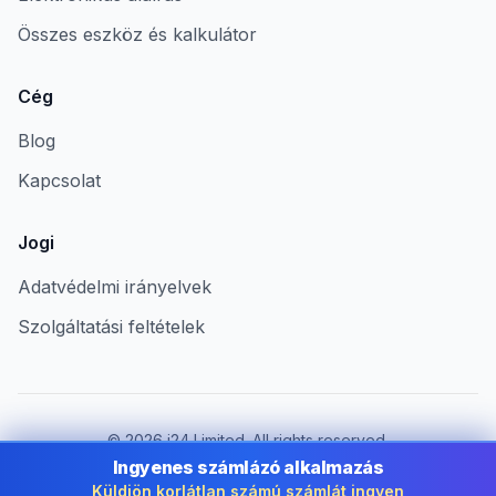
Összes eszköz és kalkulátor
Cég
Blog
Kapcsolat
Jogi
Adatvédelmi irányelvek
Szolgáltatási feltételek
©
2026
i24 Limited. All rights reserved.
Vállalkozások számára Hungary területén
Ingyenes számlázó alkalmazás
Küldjön korlátlan számú számlát ingyen
Ország módosítása:
Hungary