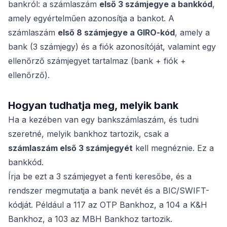
bankról: a számlaszám
első 3 számjegye a bankkód
,
amely egyértelműen azonosítja a bankot. A
számlaszám
első 8 számjegye a GIRO-kód
, amely a
bank (3 számjegy) és a fiók azonosítóját, valamint egy
ellenőrző számjegyet tartalmaz (bank + fiók +
ellenőrző).
Hogyan tudhatja meg, melyik bank
Ha a kezében van egy bankszámlaszám, és tudni
szeretné, melyik bankhoz tartozik, csak a
számlaszám első 3 számjegyét
kell megnéznie. Ez a
bankkód.
Írja be ezt a 3 számjegyet a fenti keresőbe, és a
rendszer megmutatja a bank nevét és a BIC/SWIFT-
kódját. Például a 117 az OTP Bankhoz, a 104 a K&H
Bankhoz, a 103 az MBH Bankhoz tartozik.