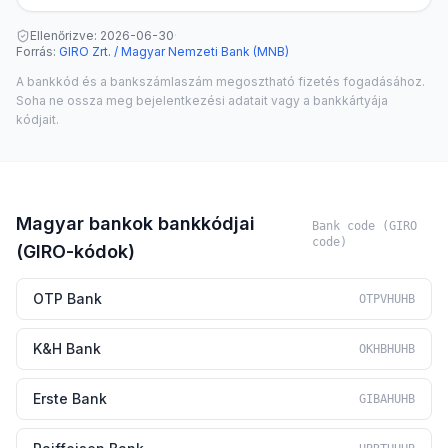
Ellenőrizve:
2026-06-30
·
Forrás
:
GIRO Zrt. / Magyar Nemzeti Bank (MNB)
A bankkód és a bankszámlaszám megosztható fizetés fogadásához.
Soha ne ossza meg bejelentkezési adatait vagy a bankkártyája
kódjait.
Magyar bankok bankkódjai
Bank code (GIRO
code)
(GIRO-kódok)
OTP Bank
OTPVHUHB
K&H Bank
OKHBHUHB
Erste Bank
GIBAHUHB