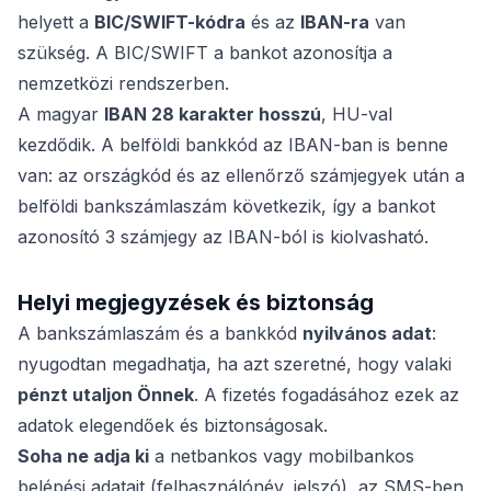
helyett a
BIC/SWIFT-kódra
és az
IBAN-ra
van
szükség. A BIC/SWIFT a bankot azonosítja a
nemzetközi rendszerben.
A magyar
IBAN 28 karakter hosszú
, HU-val
kezdődik. A belföldi bankkód az IBAN-ban is benne
van: az országkód és az ellenőrző számjegyek után a
belföldi bankszámlaszám következik, így a bankot
azonosító 3 számjegy az IBAN-ból is kiolvasható.
Helyi megjegyzések és biztonság
A bankszámlaszám és a bankkód
nyilvános adat
:
nyugodtan megadhatja, ha azt szeretné, hogy valaki
pénzt utaljon Önnek
. A fizetés fogadásához ezek az
adatok elegendőek és biztonságosak.
Soha ne adja ki
a netbankos vagy mobilbankos
belépési adatait (felhasználónév, jelszó), az SMS-ben