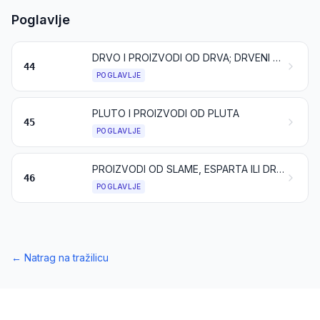
Poglavlje
DRVO I PROIZVODI OD DRVA; DRVENI UGLJEN
44
POGLAVLJE
PLUTO I PROIZVODI OD PLUTA
45
POGLAVLJE
PROIZVODI OD SLAME, ESPARTA ILI DRUGIH MATERIJALA ZA PLETARSTVO; KOŠARAČKI I PLETARSKI PROIZVODI
46
POGLAVLJE
←
Natrag na tražilicu