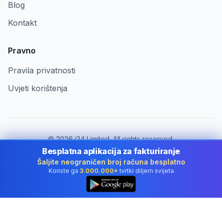
Blog
Kontakt
Pravno
Pravila privatnosti
Uvjeti korištenja
©
2026
i24 Limited. All rights reserved.
Za tvrtke u Croatia
Besplatna aplikacija za fakturiranje
Šaljite neograničen broj računa besplatno
Promijeni državu:
Croatia
Koriste ga
3.000.000+
tvrtki diljem svijeta