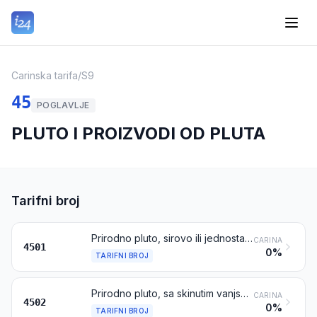
Carinska tarifa
/
S9
45
POGLAVLJE
PLUTO I PROIZVODI OD PLUTA
Tarifni broj
Prirodno pluto, sirovo ili jednostavno obrađeno; otpaci od pluta; drobljeno, granulirano ili mljeveno pluto
CARINA
4501
0%
TARIFNI BROJ
Prirodno pluto, sa skinutim vanjskim slojem ili grubo učetvoreno ili u blokovima pravokutnog (uključujući kvadratnog) oblika, pločama, listovima ili vrpcama (uključujući oštrobridne elemente za čepove i podloške čepova)
CARINA
4502
0%
TARIFNI BROJ