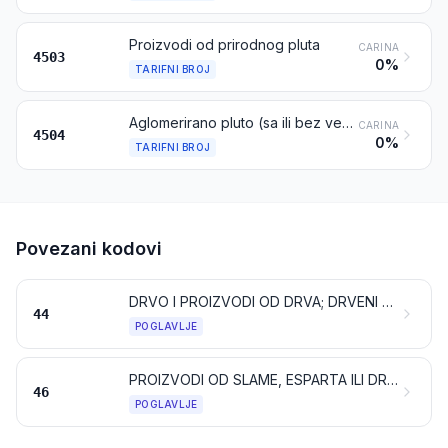
Proizvodi od prirodnog pluta
CARINA
4503
0%
TARIFNI BROJ
Aglomerirano pluto (sa ili bez vezivnih tvari) i proizvodi od aglomeriranog pluta
CARINA
4504
0%
TARIFNI BROJ
Povezani kodovi
DRVO I PROIZVODI OD DRVA; DRVENI UGLJEN
44
POGLAVLJE
PROIZVODI OD SLAME, ESPARTA ILI DRUGIH MATERIJALA ZA PLETARSTVO; KOŠARAČKI I PLETARSKI PROIZVODI
46
POGLAVLJE