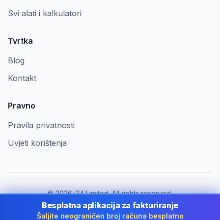
Svi alati i kalkulatori
Tvrtka
Blog
Kontakt
Pravno
Pravila privatnosti
Uvjeti korištenja
©
2026
i24 Limited. All rights reserved.
Za tvrtke u Croatia
Besplatna aplikacija za fakturiranje
Šaljite neograničen broj računa besplatno
Promijeni državu:
Croatia