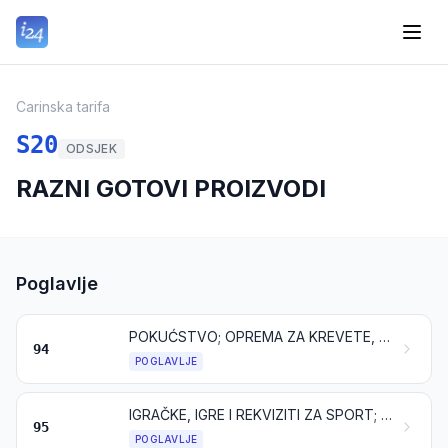
Carinska tarifa
S20
ODSJEK
RAZNI GOTOVI PROIZVODI
Poglavlje
POKUĆSTVO; OPREMA ZA KREVETE, MADRACI, NOSAČI MADRACA, JASTUCI I SLIČNI PUNJENI PROIZVODI; SVJETILJKE I RASVJETNA TIJELA, NESPOMENUTI NITI UKLJUČENI NA DRUGOM MJESTU; OSVIJETLJENI ZNAKOVI, OSVIJETLJENE NATPISNE PLOČICE I SLIČNO; MONTAŽNE ZGRADE
94
POGLAVLJE
IGRAČKE, IGRE I REKVIZITI ZA SPORT; NJIHOVI DIJELOVI I PRIBOR
95
POGLAVLJE