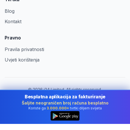
Blog
Kontakt
Pravno
Pravila privatnosti
Uvjeti korištenja
©
2026
i24 Limited. All rights reserved.
Za tvrtke u Croatia
Besplatna aplikacija za fakturiranje
Šaljite neograničen broj računa besplatno
Promijeni državu:
Croatia
Koriste ga
3.000.000+
tvrtki diljem svijeta