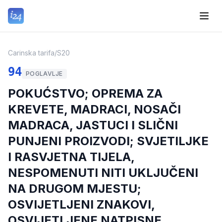
Carinska tarifa
/
S20
94
POGLAVLJE
POKUĆSTVO; OPREMA ZA
KREVETE, MADRACI, NOSAČI
MADRACA, JASTUCI I SLIČNI
PUNJENI PROIZVODI; SVJETILJKE
I RASVJETNA TIJELA,
NESPOMENUTI NITI UKLJUČENI
NA DRUGOM MJESTU;
OSVIJETLJENI ZNAKOVI,
OSVIJETLJENE NATPISNE