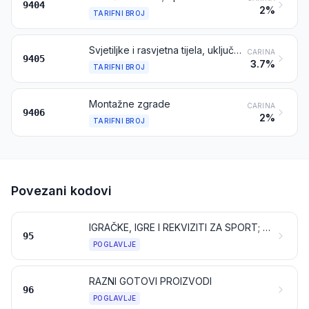
9404
2%
TARIFNI BROJ
Svjetiljke i rasvjetna tijela, uključujući reflektore, i njihovi dijelovi, nespomenuti niti uključeni na drugom mjestu; osvijetljeni znakovi, osvijetljene pločice s imenima i slično, opremljeni stalnim izvorom svjetlosti, i njihovi dijelovi, nespomenuti niti uključeni na drugom mjestu
CARINA
9405
3.7%
TARIFNI BROJ
Montažne zgrade
CARINA
9406
2%
TARIFNI BROJ
Povezani kodovi
IGRAČKE, IGRE I REKVIZITI ZA SPORT; NJIHOVI DIJELOVI I PRIBOR
95
POGLAVLJE
RAZNI GOTOVI PROIZVODI
96
POGLAVLJE