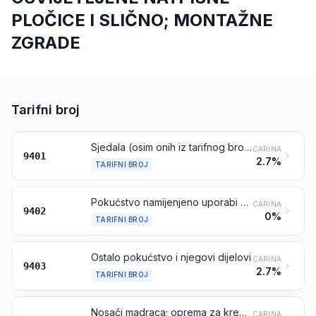
PLOČICE I SLIČNO; MONTAŽNE
ZGRADE
Tarifni broj
Sjedala (osim onih iz tarifnog broja 9402), neovisno može li ih se pretvoriti u ležajeve ili ne, i njihovi dijelovi
CARINA
9401
2.7%
TARIFNI BROJ
Pokućstvo namijenjeno uporabi u medicini, kirurgiji, zubarstvu i veterini (npr. operacijski stolovi, stolovi za preglede, bolnički kreveti s mehaničkim uređajima, zubarski stolci); brijački stolici i slični stolci s mehanizmima za okretanje te za naginjanje i dizanje; dijelovi prethodno navedenih proizvoda
CARINA
9402
0%
TARIFNI BROJ
Ostalo pokućstvo i njegovi dijelovi
CARINA
9403
2.7%
TARIFNI BROJ
Nosači madraca; oprema za krevete i slični proizvodi (na primjer, madraci, popluni, perine, jastuci i jastučići) s oprugama ili punjeni bilo kojim materijalom ili od celularne gume ili plastične mase, neovisno jesu li presvučeni ili ne
CARINA