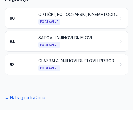
OPTIČKI, FOTOGRAFSKI, KINEMATOGRAFSKI, MJERNI, KONTROLNI, ISPITNI, MEDICINSKI ILI KIRURŠKI INSTRUMENTI I APARATI; NJIHOVI DIJELOVI I PRIBOR
90
POGLAVLJE
SATOVI I NJIHOVI DIJELOVI
91
POGLAVLJE
GLAZBALA; NJIHOVI DIJELOVI I PRIBOR
92
POGLAVLJE
←
Natrag na tražilicu