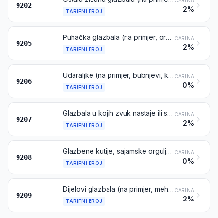
CARINA
9202
2%
TARIFNI BROJ
Puhačka glazbala (na primjer, orgulje s klavijaturom, harmonike, klarineti, trube, gajde), osim sajamskih orgulja i mehaničkih uličnih orgulja
CARINA
9205
2%
TARIFNI BROJ
Udaraljke (na primjer, bubnjevi, ksilofoni, činele, kastanjete, marakasi)
CARINA
9206
0%
TARIFNI BROJ
Glazbala u kojih zvuk nastaje ili se mora pojačavati električki (na primjer, orgulje, gitare, harmonike)
CARINA
9207
2%
TARIFNI BROJ
Glazbene kutije, sajamske orgulje, mehaničke ulične orgulje, mehaničke ptice pjevice, glazbene pile i ostala glazbala, neuključena niti u jedan drugi tarifni broj ovog poglavlja; zviždaljke za mamljenje svih vrsta; zviždaljke, rogovi za dozivanje i ostali usni puhački signalni instrumenti
CARINA
9208
0%
TARIFNI BROJ
Dijelovi glazbala (na primjer, mehanizmi za glazbene kutije) i pribor (na primjer, kartice, diskovi i valjci za mehanička glazbala); metronomi, vilice i pisci za ugađanje svih vrsta
CARINA
9209
2%
TARIFNI BROJ