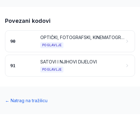
Povezani kodovi
OPTIČKI, FOTOGRAFSKI, KINEMATOGRAFSKI, MJERNI, KONTROLNI, ISPITNI, MEDICINSKI ILI KIRURŠKI INSTRUMENTI I APARATI; NJIHOVI DIJELOVI I PRIBOR
90
POGLAVLJE
SATOVI I NJIHOVI DIJELOVI
91
POGLAVLJE
←
Natrag na tražilicu