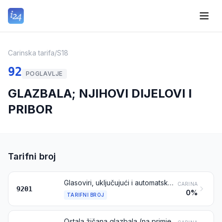
Carinska tarifa
/
S18
92
POGLAVLJE
GLAZBALA; NJIHOVI DIJELOVI I
PRIBOR
Tarifni broj
Glasoviri, uključujući i automatske glasovire; čembala i ostala klavijaturna glazbala sa žicama
CARINA
9201
0%
TARIFNI BROJ
Ostala žičana glazbala (na primjer, gitare, violine, harfe)