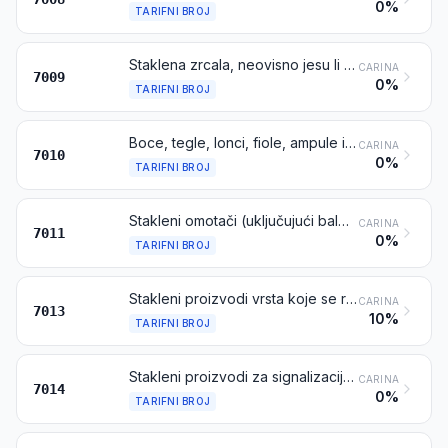
0%
TARIFNI BROJ
Staklena zrcala, neovisno jesu li uokvirena ili ne, uključujući retrovizore
CARINA
7009
0%
TARIFNI BROJ
Boce, tegle, lonci, fiole, ampule i ostali spremnici, od stakla, vrsta koje se rabi za transport ili pakiranje robe; staklenke za konzerviranje; čepovi, poklopci i ostali zatvarači, od stakla
CARINA
7010
0%
TARIFNI BROJ
Stakleni omotači (uključujući balone i cijevi), otvoreni, i njihovi stakleni dijelovi, bez pribora, za električne žarulje i izvori svjetlosti, katodne cijevi ili slično
CARINA
7011
0%
TARIFNI BROJ
Stakleni proizvodi vrsta koje se rabi za stolom, u kuhinji, za toaletnu uporabu, u uredima, za unutarnje opremanje ili slične namjene (osim onih iz tarifnog broja 7010 ili 7018)
CARINA
7013
10%
TARIFNI BROJ
Stakleni proizvodi za signalizaciju i optički elementi od stakla (osim onih iz tarifnog broja 7015), optički neobrađeni
CARINA
7014
0%
TARIFNI BROJ