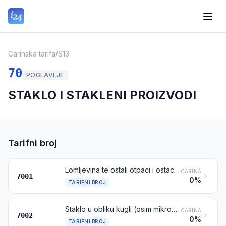
Carinska tarifa
/
S13
70
POGLAVLJE
STAKLO I STAKLENI PROIZVODI
Tarifni broj
Lomljevina te ostali otpaci i ostaci od stakla, osim od stakla iz katodnih cijevi i drugog aktiviranog stakla iz tarifnog broja 8549; staklo u masi
CARINA
7001
0%
TARIFNI BROJ
Staklo u obliku kugli (osim mikrokuglica iz tarifnog broja 7018), šipki ili cijevi, neobrađeno
CARINA
7002
0%
TARIFNI BROJ