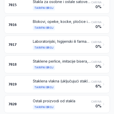
Stakla za osobne i ostale satove i slična stakla, stakla za nekorekcijske ili korekcijske naočale, zakrivljena, savijena, udubljena ili slično, optički neobrađena; šuplje staklene kugle i njihovi segmenti, za proizvodnju takvih stakala
CARINA
7015
0%
TARIFNI BROJ
Blokovi, opeke, kocke, pločice i ostali proizvodi od prešanog ili lijevanog stakla, neovisno jesu li armirani, vrsta koje se rabi u građevinarstvu ili za konstrukcijske svrhe; staklene kockice i ostali sitni stakleni proizvodi, neovisno jesu li na podlozi ili ne, za mozaike ili slične ukrasne namjene; umjetnički ostakljene površine („vitraži”) i slično; multicelularno ili pjenasto staklo u blokovima, panelima, pločama, listovima ili sličnim oblicima
CARINA
7016
0%
TARIFNI BROJ
Laboratorijski, higijenski ili farmaceutski stakleni proizvodi, neovisno jesu li gradirani ili kalibrirani ili ne
CARINA
7017
0%
TARIFNI BROJ
Staklene perlice, imitacije bisera, imitacije dragulja ili poludragulja i slični sitni stakleni proizvodi te predmeti od njih, osim imitacija draguljarskih proizvoda; staklene oči, osim onih za protetiku; statue i ostali ukrasi od stakla izrađeni plinskom lampom, osim imitacija draguljarskih proizvoda; staklene mikrokuglice promjera ne većeg od 1 mm
CARINA
7018
0%
TARIFNI BROJ
Staklena vlakna (uključujući staklenu vunu) i proizvodi od njih (na primjer, pređa, roving, tkanine
CARINA
7019
6%
TARIFNI BROJ
Ostali proizvodi od stakla
CARINA
7020
0%
TARIFNI BROJ