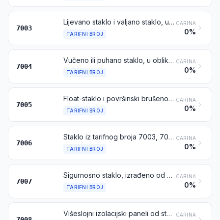
Lijevano staklo i valjano staklo, u obliku ploča ili profila, neovisno ima li apsorpcijski, reflektirajući ili nereflektirajući sloj ili ne, ali drukčije neobrađeno
CARINA
7003
0%
TARIFNI BROJ
Vučeno ili puhano staklo, u obliku ploča, neovisno ima li apsorpcijski, reflektirajući ili nereflektirajući sloj ili ne, ali drukčije neobrađeno
CARINA
7004
0%
TARIFNI BROJ
Float-staklo i površinski brušeno ili polirano staklo, u obliku ploča, neovisno ima li apsorpcijski, reflektirajući ili nereflektirajući sloj ili ne, ali drukčije neobrađeno
CARINA
7005
0%
TARIFNI BROJ
Staklo iz tarifnog broja 7003, 7004 ili 7005, savijeno, obrađenih rubova, gravirano, bušeno, emajlirano ili drukčije obrađeno, ali neuokvireno niti spojeno s drugim materijalima
CARINA
7006
0%
TARIFNI BROJ
Sigurnosno staklo, izrađeno od kaljenog ili slojevitog stakla
CARINA
7007
0%
TARIFNI BROJ
Višeslojni izolacijski paneli od stakla
CARINA
7008