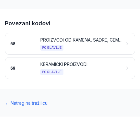
Povezani kodovi
PROIZVODI OD KAMENA, SADRE, CEMENTA, BETONA, AZBESTA, TINJCA ILI SLIČNIH MATERIJALA
68
POGLAVLJE
KERAMIČKI PROIZVODI
69
POGLAVLJE
←
Natrag na tražilicu