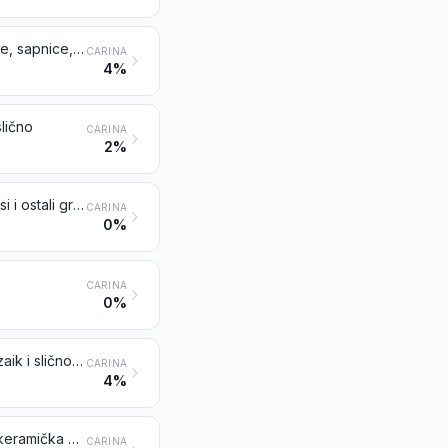
Ostali vatrostalni keramički proizvodi (na primjer, retorte, talionički lonci, tave, sapnice, čepovi, podloge, kupele, cijevi, obloge, šipke i ploče kliznog zatvarača), osim onih od silikatnog fosilnog brašna ili sličnih silikatnih zemlji
CARINA
4%
lično
CARINA
2%
Crijep, dimnjaci, poklopci za dimnjake, dimovodne cijevi, arhitektonski ukrasi i ostali građevinski keramički elementi
CARINA
0%
CARINA
0%
Keramičke pločice za popločavanje i oblaganje; keramičke kockice za mozaik i slično, neovisno jesu li na podlozi ili ne; keramika za završnu obradu
CARINA
4%
Keramički proizvodi za laboratorijsku, kemijsku ili drugu tehničku uporabu; keramička korita, vjedra i slične posude vrsta koje se rabi u poljoprivredi; keramički lonci, ćupovi i slični proizvodi vrsta koje se rabi za transport ili pakiranje robe
CARINA