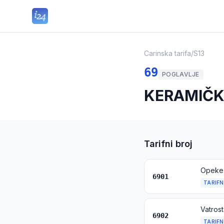
Carinska tarifa
/
S13
69
POGLAVLJE
KERAMIČK
Tarifni broj
6901
TARIFN
6902
TARIFN