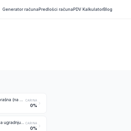
Generator računa
Predlošci računa
PDV Kalkulator
Blog
Opeke, blokovi, pločice i ostali keramički proizvodi od silikatnog fosilnog brašna (na primjer, od kiselgura, tripolita, diatomita) ili sličnih silikatnih zemlji
CARINA
0%
Vatrostalne opeke, blokovi, pločice i slični vatrostalni keramički proizvodi za ugradnju, osim onih od silikatnog fosilnog brašna ili sličnih silikatnih zemlji
CARINA
0%