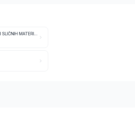
PROIZVODI OD KAMENA, SADRE, CEMENTA, BETONA, AZBESTA, TINJCA ILI SLIČNIH MATERIJALA