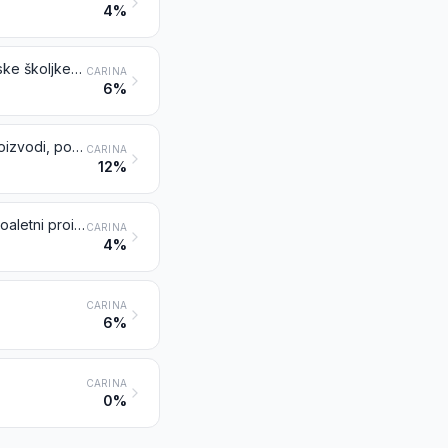
4%
Keramički sudoperi, umivaonici, stupovi za umivaonike, kade, bidei, zahodske školjke, vodokotlići, pisoari i slični sanitarni proizvodi
CARINA
6%
Stolni proizvodi, kuhinjski proizvodi, ostali kućanski proizvodi te toaletni proizvodi, porculanski
CARINA
12%
Keramički stolni proizvodi, kuhinjski proizvodi, ostali kućanski proizvodi te toaletni proizvodi, osim porculanskih
CARINA
4%
CARINA
6%
CARINA
0%