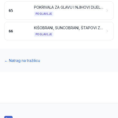
POKRIVALA ZA GLAVU I NJIHOVI DIJELOVI
65
POGLAVLJE
KIŠOBRANI, SUNCOBRANI, ŠTAPOVI ZA HODANJE I SJEDENJE, BIČEVI, KORBAČI I NJIHOVI DIJELOVI
66
POGLAVLJE
←
Natrag na tražilicu