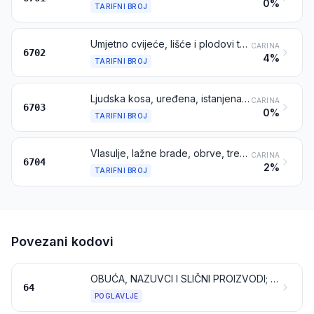
0%
TARIFNI BROJ
Umjetno cvijeće, lišće i plodovi te njihovi dijelovi; proizvodi izrađeni od umjetnog cvijeća, lišća i plodova
CARINA
6702
4%
TARIFNI BROJ
Ljudska kosa, uređena, istanjena, bijeljena ili drukčije obrađena; vuna ili druga životinjska dlaka ili drugi tekstilni materijal, pripremljeni za uporabu u izradi vlasulja i sličnih proizvoda
CARINA
6703
0%
TARIFNI BROJ
Vlasulje, lažne brade, obrve, trepavice, pletenice i slično, od ljudske kose, životinjske dlake ili od tekstilnih materijala; proizvodi od ljudske kose, nespomenuti niti uključeni na drugom mjestu
CARINA
6704
2%
TARIFNI BROJ
Povezani kodovi
OBUĆA, NAZUVCI I SLIČNI PROIZVODI; NJIHOVI DIJELOVI
64
POGLAVLJE