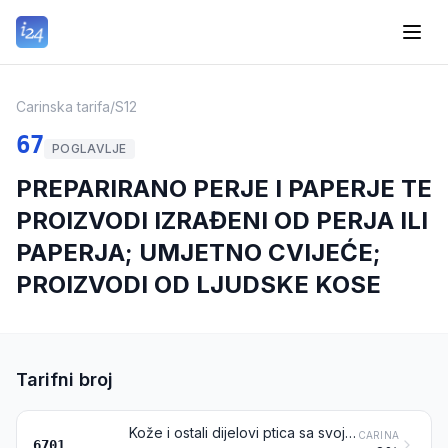
Carinska tarifa
/
S12
67
POGLAVLJE
PREPARIRANO PERJE I PAPERJE TE
PROIZVODI IZRAĐENI OD PERJA ILI
PAPERJA; UMJETNO CVIJEĆE;
PROIZVODI OD LJUDSKE KOSE
Tarifni broj
Kože i ostali dijelovi ptica sa svojim perjem ili paperjem, perje, dijelovi perja, paperje i proizvodi od njih (osim proizvoda iz tarifnog broja 0505 i obrađenih badrljica od perja)
CARINA
6701