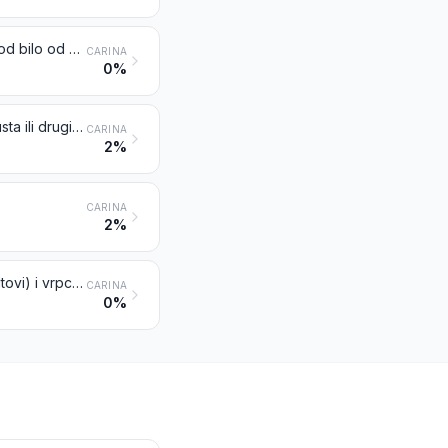
Šeširi i ostala pokrivala za glavu, izrađeni uplitanjem ili sastavljanjem vrpca od bilo od kojeg materijala, neovisno jesu li podstavljeni ili ukrašeni ili ne
CARINA
0%
Šeširi i ostala pokrivala za glavu, pleteni ili kukičani, ili izrađeni od čipke, pusta ili drugih tekstilnih metražnih materijala (ali ne od vrpca), neovisno jesu li podstavljeni ili ukrašeni ili ne; mreže za kosu od bilo kojeg materijala, neovisno jesu li podstavljene ili ukrašene ili ne
CARINA
2%
CARINA
2%
Vrpce za unutarnje opšivanje, podstave, navlake, osnove, okviri, obodi (šiltovi) i vrpce za vezanje ispod brade, za pokrivala za glavu
CARINA
0%