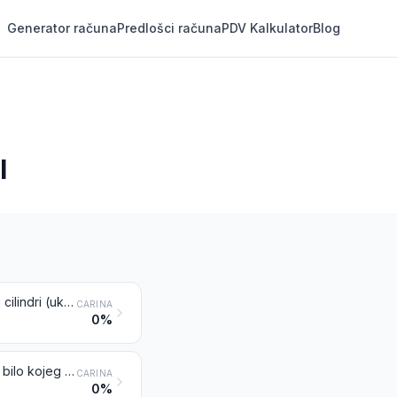
Generator računa
Predlošci računa
PDV Kalkulator
Blog
I
Tuljci, konusi i slični proizvodi od pusta, neoblikovani i bez oboda; diskovi i cilindri (uključujući rezane cilindre), od pusta
CARINA
0%
Tuljci, konusi i slični proizvodi, izrađeni uplitanjem ili sastavljanjem vrpca od bilo kojeg materijala, neoblikovani i bez oboda, nepodstavljeni niti ukrašeni
CARINA
0%