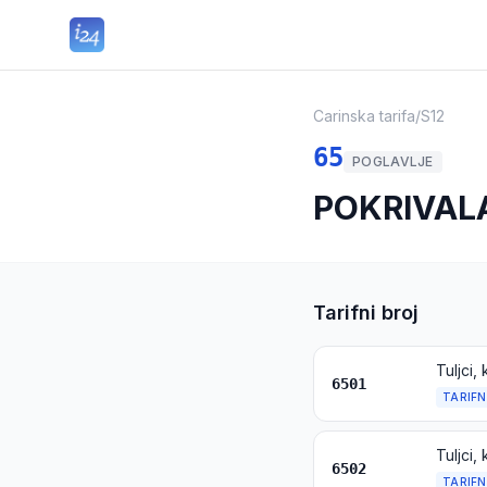
Carinska tarifa
/
S12
65
POGLAVLJE
POKRIVALA
Tarifni broj
6501
TARIFN
6502
TARIFN