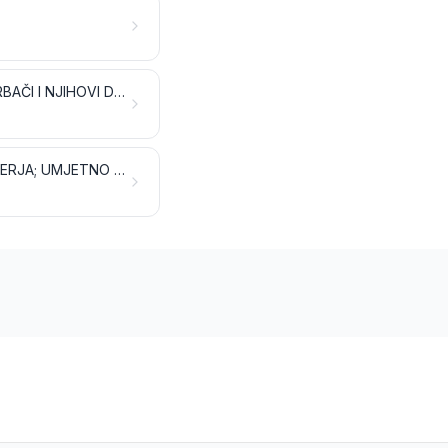
KIŠOBRANI, SUNCOBRANI, ŠTAPOVI ZA HODANJE I SJEDENJE, BIČEVI, KORBAČI I NJIHOVI DIJELOVI
PREPARIRANO PERJE I PAPERJE TE PROIZVODI IZRAĐENI OD PERJA ILI PAPERJA; UMJETNO CVIJEĆE; PROIZVODI OD LJUDSKE KOSE