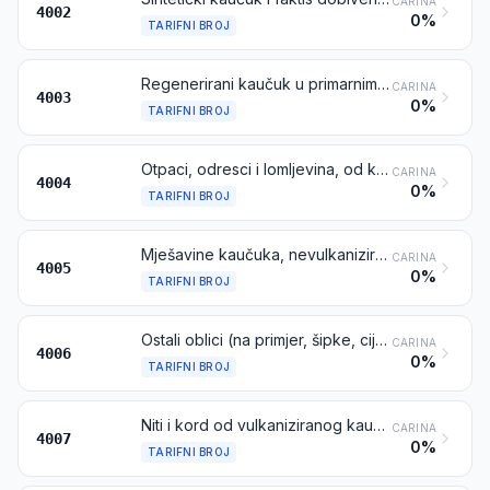
CARINA
4002
0%
TARIFNI BROJ
Regenerirani kaučuk u primarnim oblicima ili u pločama, listovima ili vrpcama
CARINA
4003
0%
TARIFNI BROJ
Otpaci, odresci i lomljevina, od kaučuka (osim tvrde gume) i prah i granule dobiveni od tih proizvoda
CARINA
4004
0%
TARIFNI BROJ
Mješavine kaučuka, nevulkanizirane, u primarnim oblicima ili u pločama, listovima ili vrpcama
CARINA
4005
0%
TARIFNI BROJ
Ostali oblici (na primjer, šipke, cijevi i profili) te gotovi proizvodi (na primjer, diskovi i prstenovi), od nevulkaniziranog kaučuka
CARINA
4006
0%
TARIFNI BROJ
Niti i kord od vulkaniziranog kaučuka (gume)
CARINA
4007
0%
TARIFNI BROJ