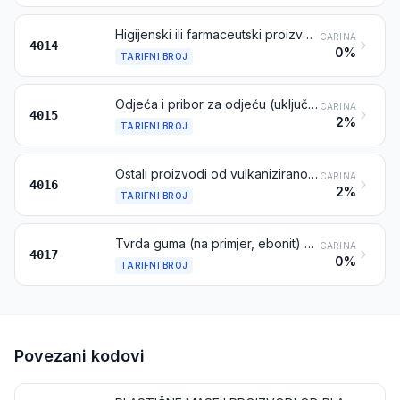
Higijenski ili farmaceutski proizvodi (uključujući dude), od vulkaniziranog kaučuka (gume), osim od tvrde gume, sa ili bez pribora od tvrde gume
CARINA
4014
0%
TARIFNI BROJ
Odjeća i pribor za odjeću (uključujući rukavice s prstima, rukavice s jednim prstom i rukavice bez prstiju), za sve namjene, od vulkaniziranog kaučuka (gume), osim od tvrde gume
CARINA
4015
2%
TARIFNI BROJ
Ostali proizvodi od vulkaniziranog kaučuka (gume), osim od tvrde gume
CARINA
4016
2%
TARIFNI BROJ
Tvrda guma (na primjer, ebonit) u svim oblicima, uključujući otpatke i lomljevinu; proizvodi od tvrde gume
CARINA
4017
0%
TARIFNI BROJ
Povezani kodovi