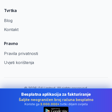
Tvrtka
Blog
Kontakt
Pravno
Pravila privatnosti
Uvjeti korištenja
©
2026
i24 Limited. All rights reserved.
Za tvrtke u Croatia
Besplatna aplikacija za fakturiranje
Šaljite neograničen broj računa besplatno
Promijeni državu:
Croatia
Koriste ga
3.000.000+
tvrtki diljem svijeta