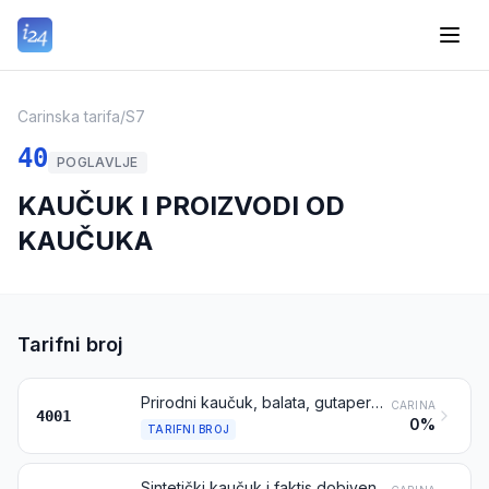
Carinska tarifa
/
S7
40
POGLAVLJE
KAUČUK I PROIZVODI OD
KAUČUKA
Tarifni broj
Prirodni kaučuk, balata, gutaperka (gutta-percha), gvajala (guayule), čikl (chicle) i slične prirodne gume, u primarnim oblicima ili u pločama, listovima ili vrpcama
CARINA
4001
0%
TARIFNI BROJ
Sintetički kaučuk i faktis dobiven iz ulja, u primarnim oblicima ili u pločama, listovima ili vrpcama; smjese bilo kojeg proizvoda iz tarifnog broja 4001 s bilo kojim proizvodom iz ovoga tarifnog broja, u primarnim oblicima ili u pločama, listovima ili vrpcama