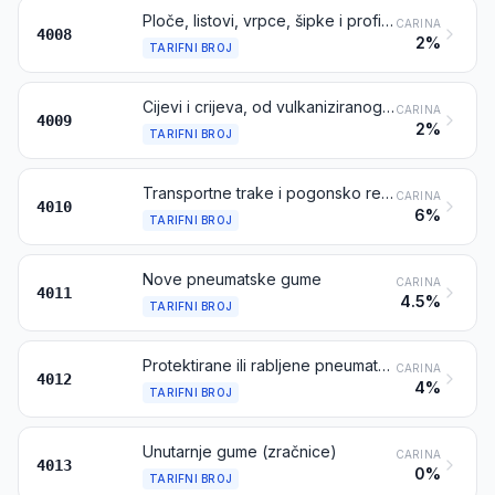
Ploče, listovi, vrpce, šipke i profilni oblici, od vulkaniziranog kaučuka (gume) osim od tvrde gume
CARINA
4008
2%
TARIFNI BROJ
Cijevi i crijeva, od vulkaniziranog kaučuka (gume), osim od tvrde gume, sa ili bez pribora (na primjer, spojnice, koljena, prirubnice)
CARINA
4009
2%
TARIFNI BROJ
Transportne trake i pogonsko remenje od vulkaniziranog kaučuka (gume)
CARINA
4010
6%
TARIFNI BROJ
Nove pneumatske gume
CARINA
4011
4.5%
TARIFNI BROJ
Protektirane ili rabljene pneumatske gume; pune gume ili gume sa zračnim komorama, protektori (gazni sloj) i štitnici, od gume
CARINA
4012
4%
TARIFNI BROJ
Unutarnje gume (zračnice)
CARINA
4013
0%
TARIFNI BROJ