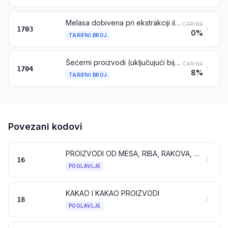
Melasa dobivena pri ekstrakciji ili rafiniranju šećera
CARINA
1703
0%
TARIFNI BROJ
Šećerni proizvodi (uključujući bijelu čokoladu), bez kakaa
CARINA
1704
8%
TARIFNI BROJ
Povezani kodovi
PROIZVODI OD MESA, RIBA, RAKOVA, MEKUŠACA ILI DRUGIH VODENIH BESKRALJEŽNJAKA, ILI OD KUKACA
16
POGLAVLJE
KAKAO I KAKAO PROIZVODI
18
POGLAVLJE