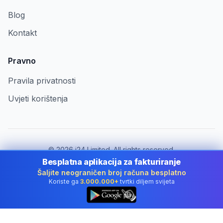
Blog
Kontakt
Pravno
Pravila privatnosti
Uvjeti korištenja
©
2026
i24 Limited. All rights reserved.
Za tvrtke u Croatia
Besplatna aplikacija za fakturiranje
Šaljite neograničen broj računa besplatno
Promijeni državu:
Croatia
Koriste ga
3.000.000+
tvrtki diljem svijeta
👆