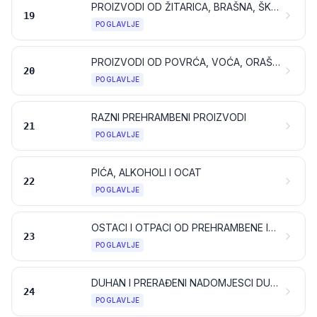
PROIZVODI OD ŽITARICA, BRAŠNA, ŠKROBA ILI MLIJEKA; SLASTIČARSKI PROIZVODI
19
POGLAVLJE
PROIZVODI OD POVRĆA, VOĆA, ORAŠASTIH PLODOVA ILI DRUGIH DIJELOVA BILJAKA
20
POGLAVLJE
RAZNI PREHRAMBENI PROIZVODI
21
POGLAVLJE
PIĆA, ALKOHOLI I OCAT
22
POGLAVLJE
OSTACI I OTPACI OD PREHRAMBENE INDUSTRIJE; PRIPREMLJENA ŽIVOTINJSKA HRANA
23
POGLAVLJE
DUHAN I PRERAĐENI NADOMJESCI DUHANA; PROIZVODI, NEOVISNO SADRŽE LI NIKOTIN ILI NE, NAMIJENJENI ZA UDISANJE BEZ IZGARANJA; OSTALI PROIZVODI KOJI SADRŽE NIKOTIN NAMIJENJENI ZA UNOS NIKOTINA U LJUDSKO TIJELO
24
POGLAVLJE