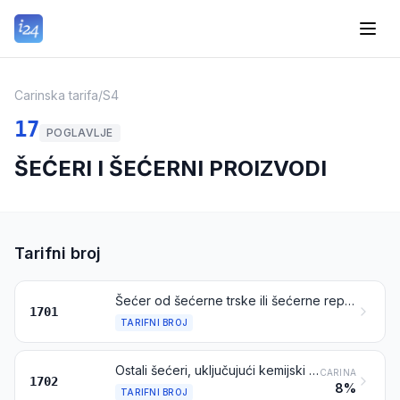
Carinska tarifa
/
S4
17
POGLAVLJE
ŠEĆERI I ŠEĆERNI PROIZVODI
Tarifni broj
Šećer od šećerne trske ili šećerne repe i kemijski čista saharoza u krutom stanju
1701
TARIFNI BROJ
Ostali šećeri, uključujući kemijski čistu laktozu, maltozu, glukozu i fruktozu, u krutom stanju; šećerni sirupi bez dodanih aroma ili tvari za bojenje; umjetni med, neovisno je li pomiješan s prirodnim medom ili ne; karamel
CARINA
1702
8%
TARIFNI BROJ