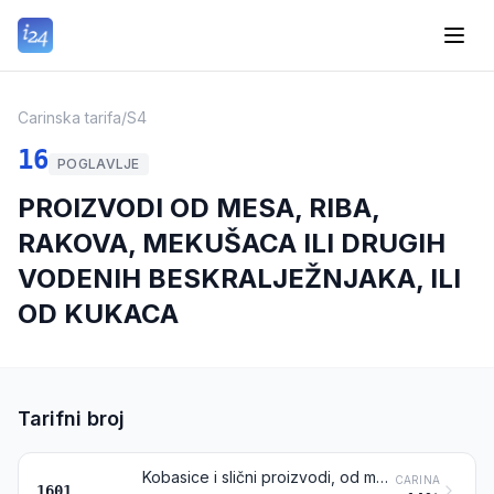
Carinska tarifa
/
S4
16
POGLAVLJE
PROIZVODI OD MESA, RIBA,
RAKOVA, MEKUŠACA ILI DRUGIH
VODENIH BESKRALJEŽNJAKA, ILI
OD KUKACA
Tarifni broj
Kobasice i slični proizvodi, od mesa, mesnih klaoničkih proizvoda krvi ili kukaca; prehrambeni proizvodi na osnovi tih proizvoda
CARINA
1601