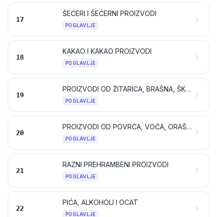
ŠEĆERI I ŠEĆERNI PROIZVODI
17
POGLAVLJE
KAKAO I KAKAO PROIZVODI
18
POGLAVLJE
PROIZVODI OD ŽITARICA, BRAŠNA, ŠKROBA ILI MLIJEKA; SLASTIČARSKI PROIZVODI
19
POGLAVLJE
PROIZVODI OD POVRĆA, VOĆA, ORAŠASTIH PLODOVA ILI DRUGIH DIJELOVA BILJAKA
20
POGLAVLJE
RAZNI PREHRAMBENI PROIZVODI
21
POGLAVLJE
PIĆA, ALKOHOLI I OCAT
22
POGLAVLJE