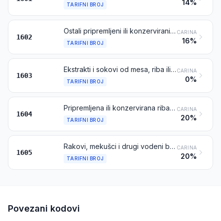
14%
TARIFNI BROJ
Ostali pripremljeni ili konzervirani proizvodi od mesa, mesnih klaoničkih proizvoda, krvi ili kukaca
CARINA
1602
16%
TARIFNI BROJ
Ekstrakti i sokovi od mesa, riba ili rakova, mekušaca ili od drugih vodenih beskralježnjaka
CARINA
1603
0%
TARIFNI BROJ
Pripremljena ili konzervirana riba; kavijar i nadomjesci kavijara pripremljeni od ribljih jaja
CARINA
1604
20%
TARIFNI BROJ
Rakovi, mekušci i drugi vodeni beskralježnjaci, pripremljeni ili konzervirani
CARINA
1605
20%
TARIFNI BROJ
Povezani kodovi