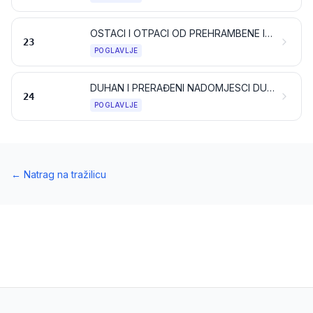
OSTACI I OTPACI OD PREHRAMBENE INDUSTRIJE; PRIPREMLJENA ŽIVOTINJSKA HRANA
23
POGLAVLJE
DUHAN I PRERAĐENI NADOMJESCI DUHANA; PROIZVODI, NEOVISNO SADRŽE LI NIKOTIN ILI NE, NAMIJENJENI ZA UDISANJE BEZ IZGARANJA; OSTALI PROIZVODI KOJI SADRŽE NIKOTIN NAMIJENJENI ZA UNOS NIKOTINA U LJUDSKO TIJELO
24
POGLAVLJE
←
Natrag na tražilicu