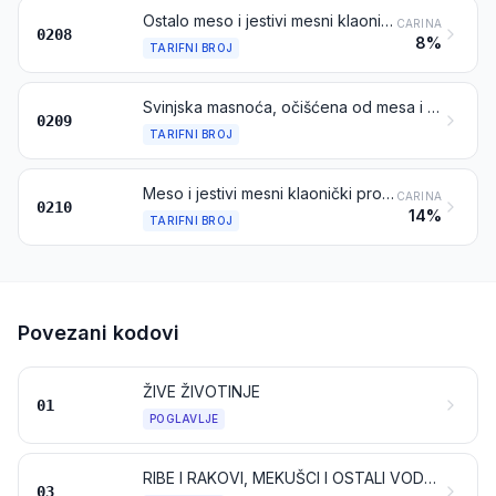
Ostalo meso i jestivi mesni klaonički proizvodi, svježi, rashlađeni ili smrznuti
CARINA
0208
8%
TARIFNI BROJ
Svinjska masnoća, očišćena od mesa i masnoća od peradi, netopljena niti drukčije ekstrahirana, svježa, rashlađena, smrznuta, soljena, u salamuri, sušena ili dimljena
0209
TARIFNI BROJ
Meso i jestivi mesni klaonički proizvodi, soljeni, u salamuri, sušeni ili dimljeni; jestivo brašno i krupica od mesa ili od klaoničkih proizvoda
CARINA
0210
14%
TARIFNI BROJ
Povezani kodovi
ŽIVE ŽIVOTINJE
01
POGLAVLJE
RIBE I RAKOVI, MEKUŠCI I OSTALI VODENI BESKRALJEŽNJACI
03