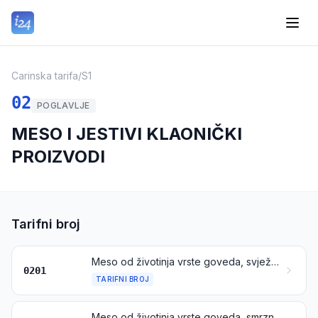
Carinska tarifa
/
S1
02
POGLAVLJE
MESO I JESTIVI KLAONIČKI
PROIZVODI
Tarifni broj
Meso od životinja vrste goveda, svježe ili rashlađeno
0201
TARIFNI BROJ
Meso od životinja vrste goveda, smrznuto