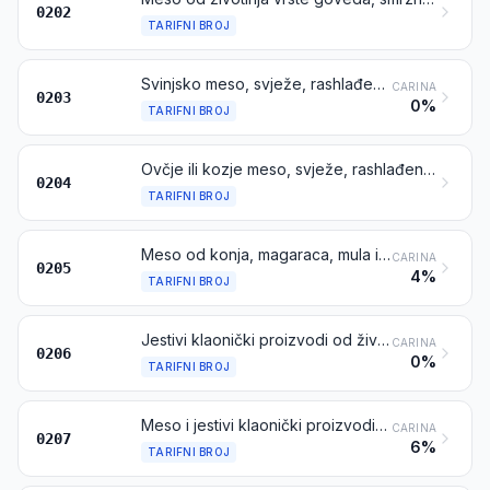
0202
TARIFNI BROJ
Svinjsko meso, svježe, rashlađeno ili smrznuto
CARINA
0203
0%
TARIFNI BROJ
Ovčje ili kozje meso, svježe, rashlađeno ili smrznuto
0204
TARIFNI BROJ
Meso od konja, magaraca, mula ili mazgi, svježe, rashlađeno ili smrznuto
CARINA
0205
4%
TARIFNI BROJ
Jestivi klaonički proizvodi od životinja vrsta goveda, svinja, ovaca, koza, konja, magaraca, mula ili mazgi, svježi, rashlađeni ili smrznuti
CARINA
0206
0%
TARIFNI BROJ
Meso i jestivi klaonički proizvodi, od peradi iz tarifnog broja 0105, svježi, rashlađeni ili smrznuti
CARINA
0207
6%
TARIFNI BROJ