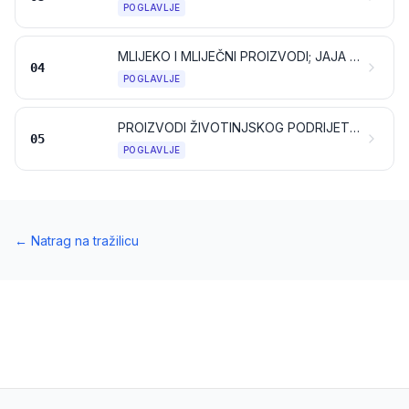
POGLAVLJE
MLIJEKO I MLIJEČNI PROIZVODI; JAJA PERADI I PTIČJA JAJA; PRIRODNI MED; JESTIVI PROIZVODI ŽIVOTINJSKOG PODRIJETLA, NESPOMENUTI NITI UKLJUČENI NA DRUGOM MJESTU
04
POGLAVLJE
PROIZVODI ŽIVOTINJSKOG PODRIJETLA, NESPOMENUTI NITI UKLJUČENI NA DRUGOM MJESTU
05
POGLAVLJE
←
Natrag na tražilicu