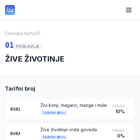
Carinska tarifa
/
S1
01
POGLAVLJE
ŽIVE ŽIVOTINJE
Tarifni broj
Živi konji, magarci, mazge i mule
CARINA
0101
10%
TARIFNI BROJ
Žive životinje vrste goveda
CARINA
0102
0%
TARIFNI BROJ