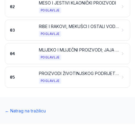
MESO I JESTIVI KLAONIČKI PROIZVODI
02
POGLAVLJE
RIBE I RAKOVI, MEKUŠCI I OSTALI VODENI BESKRALJEŽNJACI
03
POGLAVLJE
MLIJEKO I MLIJEČNI PROIZVODI; JAJA PERADI I PTIČJA JAJA; PRIRODNI MED; JESTIVI PROIZVODI ŽIVOTINJSKOG PODRIJETLA, NESPOMENUTI NITI UKLJUČENI NA DRUGOM MJESTU
04
POGLAVLJE
PROIZVODI ŽIVOTINJSKOG PODRIJETLA, NESPOMENUTI NITI UKLJUČENI NA DRUGOM MJESTU
05
POGLAVLJE
←
Natrag na tražilicu