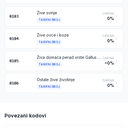
Žive svinje
CARINA
0103
0%
TARIFNI BROJ
Žive ovce i koze
CARINA
0104
0%
TARIFNI BROJ
Živa domaća perad vrste Gallus domesticus, patke, guske, pure i biserke
CARINA
0105
~0%
TARIFNI BROJ
Ostale žive životinje
CARINA
0106
0%
TARIFNI BROJ
Povezani kodovi