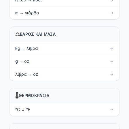
m → γιάρδα
⚖️
ΒΆΡΟΣ ΚΑΙ ΜΆΖΑ
kg → λίβρα
g → oz
λίβρα → oz
🌡️
ΘΕΡΜΟΚΡΑΣΊΑ
°C → °F