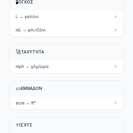
🧪
ΌΓΚΟΣ
L → γαλόνι
mL → φλιτζάνι
🚀
ΤΑΧΎΤΗΤΑ
mph → χλμ/ώρα
▭
ΕΜΒΑΔΌΝ
acre → ft²
⚡
ΙΣΧΎΣ