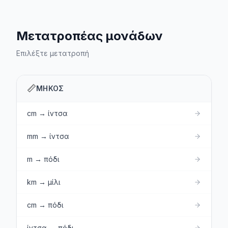
Μετατροπέας μονάδων
Επιλέξτε μετατροπή
📏
ΜΉΚΟΣ
cm → ίντσα
mm → ίντσα
m → πόδι
km → μίλι
cm → πόδι
ίντσα → πόδι