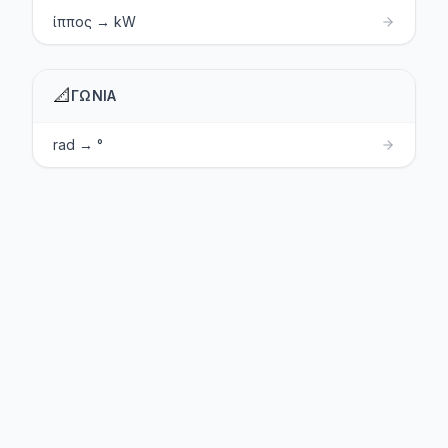
ίππος → kW
📐
ΓΩΝΊΑ
rad → °