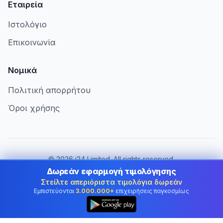
Εταιρεία
Ιστολόγιο
Επικοινωνία
Νομικά
Πολιτική απορρήτου
Όροι χρήσης
©
2026
i24 Limited. All rights reserved.
Εξυπηρετώντας επιχειρήσεις στην Greece
Δωρεάν εφαρμογή τιμολόγησης
Στείλτε απεριόριστα τιμολόγια δωρεάν
Αλλαγή χώρας:
Greece
Εμπιστεύονται
3.000.000+
επιχειρήσεις παγκοσμίως