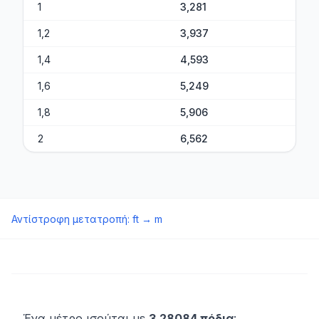
1
3,281
1,2
3,937
1,4
4,593
1,6
5,249
1,8
5,906
2
6,562
Αντίστροφη μετατροπή
:
ft
→
m
Ένα μέτρο ισούται με
3,28084 πόδια
: