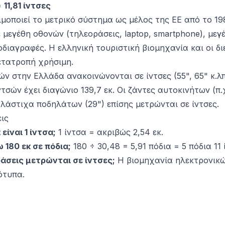
=
11,81 ίντσες
οποιεί το μετρικό σύστημα ως μέλος της ΕΕ από το 198
 μεγέθη οθονών (τηλεοράσεις, laptop, smartphone), μεγ
οδιαγραφές. Η ελληνική τουριστική βιομηχανία και οι δι
ετατροπή χρήσιμη.
ν στην Ελλάδα ανακοινώνονται σε ίντσες (55", 65" κ.λπ
τσών έχει διαγώνιο 139,7 εκ. Οι ζάντες αυτοκινήτων (π.χ
α λάστιχα ποδηλάτων (29") επίσης μετρώνται σε ίντσες.
ις
είναι 1 ίντσα;
1 ίντσα = ακριβώς 2,54 εκ.
180 εκ σε πόδια;
180 ÷ 30,48 = 5,91 πόδια = 5 πόδια 11 
ράσεις μετρώνται σε ίντσες;
Η βιομηχανία ηλεκτρονικώ
ότυπα.