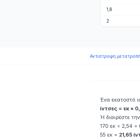
1,8
2
Αντίστροφη μετατροπ
Ένα εκατοστό ι
ίντσες = εκ × 0
Ή διαιρέστε την
170 εκ ÷ 2,54 =
55 εκ =
21,65 ί