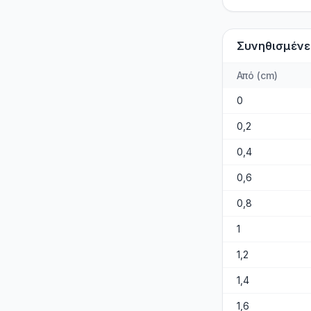
Συνηθισμένε
Από
(
cm
)
0
0,2
0,4
0,6
0,8
1
1,2
1,4
1,6