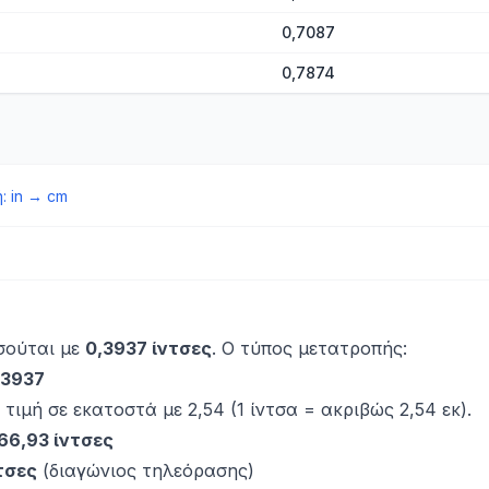
0,7087
0,7874
ή
:
in
→
cm
σούται με
0,3937 ίντσες
. Ο τύπος μετατροπής:
,3937
 τιμή σε εκατοστά με 2,54 (1 ίντσα = ακριβώς 2,54 εκ).
66,93 ίντσες
ντσες
(διαγώνιος τηλεόρασης)