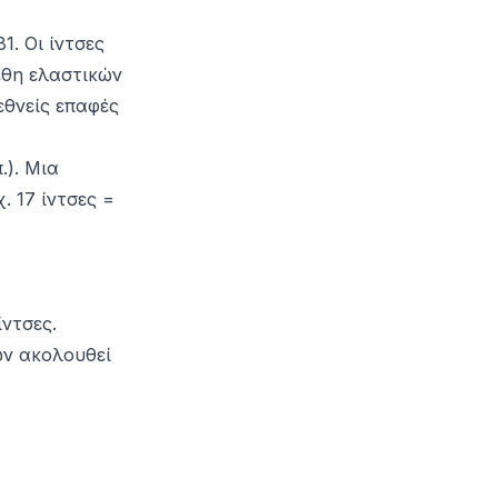
1. Οι ίντσες
έθη ελαστικών
εθνείς επαφές
.). Μια
. 17 ίντσες =
ίντσες.
ν ακολουθεί