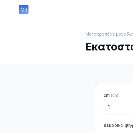
Μετατροπέας μονάδω
Εκατοστά
cm
(
cm
)
Δεκαδικά ψη