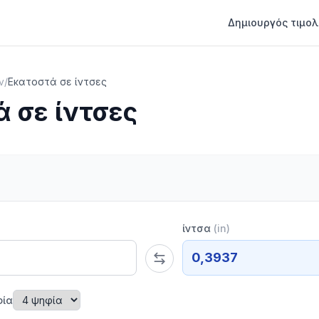
Δημιουργός τιμολ
ν
/
Εκατοστά σε ίντσες
 σε ίντσες
ίντσα
(
in
)
0,3937
φία