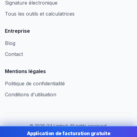
Signature électronique
Tous les outils et calculatrices
Entreprise
Blog
Contact
Mentions légales
Politique de confidentialité
Conditions d'utilisation
©
2026
i24 Limited. All rights reserved.
Au service des entreprises en France
Application de facturation gratuite