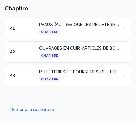
Chapitre
PEAUX (AUTRES QUE LES PELLETERIES) ET CUIRS
41
CHAPITRE
OUVRAGES EN CUIR; ARTICLES DE BOURRELLERIE OU DE SELLERIE; ARTICLES DE VOYAGE, SACS À MAIN ET CONTENANTS SIMILAIRES; OUVRAGES EN BOYAUX
42
CHAPITRE
PELLETERIES ET FOURRURES; PELLETERIES FACTICES
43
CHAPITRE
←
Retour à la recherche