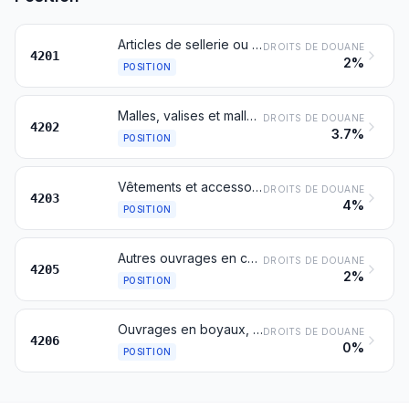
Articles de sellerie ou de bourrellerie pour tous animaux (y compris les traits, laisses, genouillères, muselières, tapis de selles, fontes, manteaux pour chiens et articles similaires), en toutes matières
DROITS DE DOUANE
4201
2%
POSITION
Malles, valises et mallettes, y compris les mallettes de toilette et les mallettes porte-documents, serviettes, cartables, étuis à lunettes, étuis pour jumelles, appareils photographiques, caméras, instruments de musique ou armes et contenants similaires; sacs de voyage, sacs isolants pour produits alimentaires et boissons, trousses de toilette, sacs à dos, sacs à main, sacs à provisions, portefeuilles, porte-monnaie, porte-cartes, étuis à cigarettes, blagues à tabac, trousses à outils, sacs pour articles de sport, boîtes pour flacons ou bijoux, boîtes à poudre, écrins pour orfèvrerie et contenants similaires, en cuir naturel ou reconstitué, en feuilles de matières plastiques, en matières textiles, en fibre vulcanisée ou en carton, ou recouverts, en totalité ou en majeure partie, de ces mêmes matières ou de papier
DROITS DE DOUANE
4202
3.7%
POSITION
Vêtements et accessoires du vêtement en cuir naturel ou reconstitué
DROITS DE DOUANE
4203
4%
POSITION
Autres ouvrages en cuir naturel ou reconstitué
DROITS DE DOUANE
4205
2%
POSITION
Ouvrages en boyaux, en baudruches, en vessies ou en tendons
DROITS DE DOUANE
4206
0%
POSITION