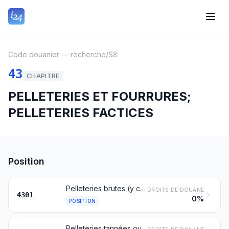
Code douanier — recherche
/
S8
43
CHAPITRE
PELLETERIES ET FOURRURES;
PELLETERIES FACTICES
Position
Pelleteries brutes (y compris les têtes, queues, pattes et autres morceaux utilisables en pelleteries), autres que les peaux brutes des nos 4101, 4102 ou 4103
DROITS DE DOUANE
4301
0%
POSITION
Pelleteries tannées ou apprêtées (y compris les têtes, queues, pattes et autres morceaux, déchets et chutes), non assemblées ou assemblées (sans adjonction d'autres matières), autres que celles du no 4303