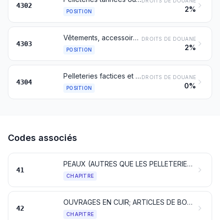
DROITS DE DOUANE
4302
2%
POSITION
Vêtements, accessoires du vêtement et autres articles en pelleteries
DROITS DE DOUANE
4303
2%
POSITION
Pelleteries factices et articles en pelleteries factices
DROITS DE DOUANE
4304
0%
POSITION
Codes associés
PEAUX (AUTRES QUE LES PELLETERIES) ET CUIRS
41
CHAPITRE
OUVRAGES EN CUIR; ARTICLES DE BOURRELLERIE OU DE SELLERIE; ARTICLES DE VOYAGE, SACS À MAIN ET CONTENANTS SIMILAIRES; OUVRAGES EN BOYAUX
42
CHAPITRE