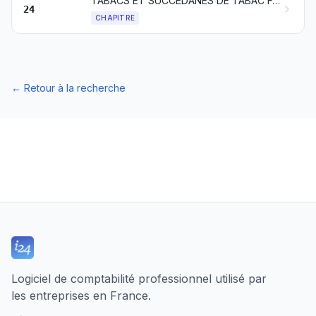
TABACS ET SUCCÉDANÉS DE TABAC FABRIQUÉS; PRODUITS, CONTENANT OU NON DE LA NICOTINE, DESTINÉS A UNE INHALATION SANS COMBUSTION; AUTRES PRODUITS CONTENANT DE LA NICOTINE DESTINÉS A L’ABSORPTION DE LA NICOTINE DANS LE CORPS HUMAIN
24
CHAPITRE
←
Retour à la recherche
Logiciel de comptabilité professionnel utilisé par
les entreprises en France.