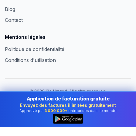
Blog
Contact
Mentions légales
Politique de confidentialité
Conditions d'utilisation
©
2026
i24 Limited. All rights reserved.
Au service des entreprises en France
Application de facturation gratuite
Envoyez des factures illimitées gratuitement
Changer de pays :
France
Approuvé par
3 000 000+
entreprises dans le monde