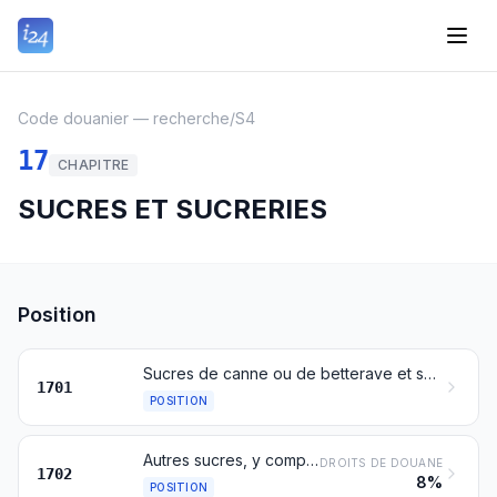
Code douanier — recherche
/
S4
17
CHAPITRE
SUCRES ET SUCRERIES
Position
Sucres de canne ou de betterave et saccharose chimiquement pur, à l'état solide
1701
POSITION
Autres sucres, y compris le lactose, le maltose, le glucose et le fructose (lévulose) chimiquement purs, à l'état solide; sirops de sucres sans addition d'aromatisants ou de colorants; succédanés du miel, même mélangés de miel naturel; sucres et mélasses caramélisés
DROITS DE DOUANE
1702
8%
POSITION