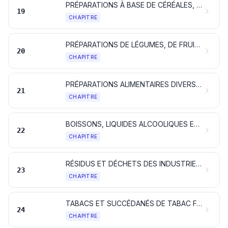
PRÉPARATIONS À BASE DE CÉRÉALES, DE FARINES, D'AMIDONS, DE FÉCULES OU DE LAIT; PÂTISSERIES
19
CHAPITRE
PRÉPARATIONS DE LÉGUMES, DE FRUITS OU D'AUTRES PARTIES DE PLANTES
20
CHAPITRE
PRÉPARATIONS ALIMENTAIRES DIVERSES
21
CHAPITRE
BOISSONS, LIQUIDES ALCOOLIQUES ET VINAIGRES
22
CHAPITRE
RÉSIDUS ET DÉCHETS DES INDUSTRIES ALIMENTAIRES; ALIMENTS PRÉPARÉS POUR ANIMAUX
23
CHAPITRE
TABACS ET SUCCÉDANÉS DE TABAC FABRIQUÉS; PRODUITS, CONTENANT OU NON DE LA NICOTINE, DESTINÉS A UNE INHALATION SANS COMBUSTION; AUTRES PRODUITS CONTENANT DE LA NICOTINE DESTINÉS A L’ABSORPTION DE LA NICOTINE DANS LE CORPS HUMAIN
24
CHAPITRE