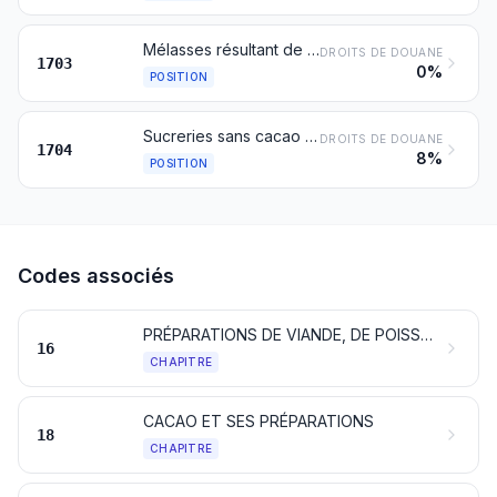
Mélasses résultant de l'extraction ou du raffinage du sucre
DROITS DE DOUANE
1703
0%
POSITION
Sucreries sans cacao (y compris le chocolat blanc)
DROITS DE DOUANE
1704
8%
POSITION
Codes associés
PRÉPARATIONS DE VIANDE, DE POISSONS, DE CRUSTACÉS, DE MOLLUSQUES, D’AUTRES INVERTÉBRÉS AQUATIQUES OU D’INSECTES
16
CHAPITRE
CACAO ET SES PRÉPARATIONS
18
CHAPITRE