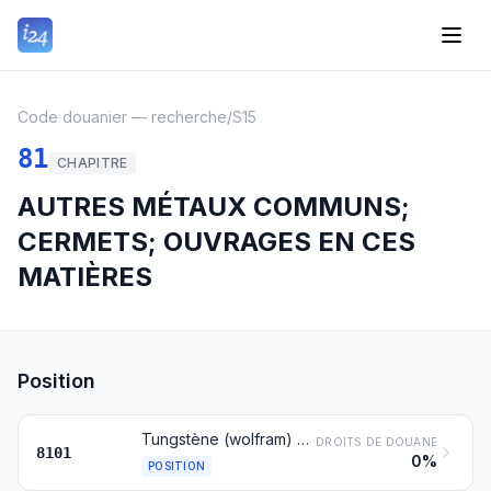
Code douanier — recherche
/
S15
81
CHAPITRE
AUTRES MÉTAUX COMMUNS;
CERMETS; OUVRAGES EN CES
MATIÈRES
Position
Tungstène (wolfram) et ouvrages en tungstène, y compris les déchets et débris
DROITS DE DOUANE
8101
0%
POSITION