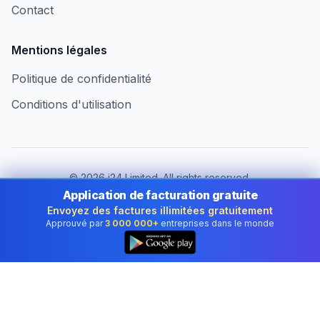
Contact
Mentions légales
Politique de confidentialité
Conditions d'utilisation
©
2026
i24 Limited. All rights reserved.
Au service des entreprises en France
Application de facturation gratuite
Envoyez des factures illimitées gratuitement
Changer de pays :
France
Approuvé par
3 000 000+
entreprises dans le monde