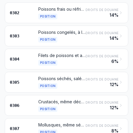
Poissons frais ou réfrigérés, à l'exception des filets de poissons et autre chair de poissons du no 0304
DROITS DE DOUANE
0302
14%
POSITION
Poissons congelés, à l'exception des filets de poissons et autre chair de poissons du no 0304
DROITS DE DOUANE
0303
14%
POSITION
Filets de poissons et autre chair de poissons (même hachée), frais, réfrigérés ou congelés
DROITS DE DOUANE
0304
6%
POSITION
Poissons séchés, salés ou en saumure; poissons fumés, même cuits avant ou pendant le fumage
DROITS DE DOUANE
0305
12%
POSITION
Crustacés, même décortiqués, vivants, frais, réfrigérés, congelés, séchés, salés ou en saumure; crustacés, même décortiqués, fumés, même cuits avant ou pendant le fumage; crustacés non décortiqués, cuits à l’eau ou à la vapeur, même réfrigérés, congelés, séchés, salés ou en saumure
DROITS DE DOUANE
0306
12%
POSITION
Mollusques, même séparés de leur coquille, vivants, frais, réfrigérés, congelés, séchés, salés ou en saumure; mollusques, même décortiqués, fumés, même cuits avant ou pendant le fumage
DROITS DE DOUANE
0307
8%
POSITION