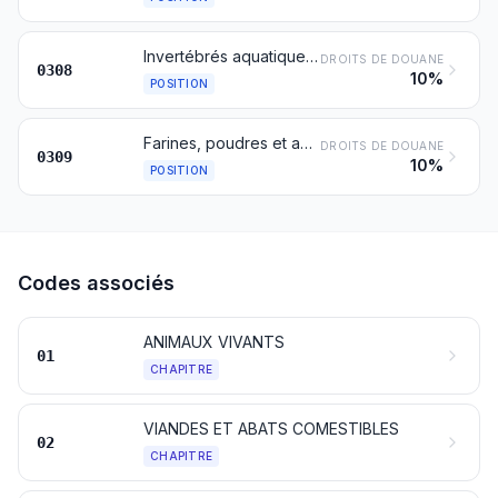
Invertébrés aquatiques autres que les crustacés et mollusques, vivants, frais, réfrigérés, congelés, séchés, salés ou en saumure; invertébrés aquatiques autres que les crustacés et mollusques, fumés, même cuits avant ou pendant le fumage
DROITS DE DOUANE
0308
10%
POSITION
Farines, poudres et agglomérés sous forme de pellets de poissons, crustacés, mollusques et autres invertébrés aquatiques, propres à l’alimentation humaine
DROITS DE DOUANE
0309
10%
POSITION
Codes associés
ANIMAUX VIVANTS
01
CHAPITRE
VIANDES ET ABATS COMESTIBLES
02
CHAPITRE