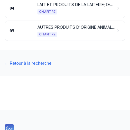
LAIT ET PRODUITS DE LA LAITERIE; ŒUFS D'OISEAUX; MIEL NATUREL; PRODUITS COMESTIBLES D'ORIGINE ANIMALE, NON DÉNOMMÉS NI COMPRIS AILLEURS
04
CHAPITRE
AUTRES PRODUITS D'ORIGINE ANIMALE, NON DÉNOMMÉS NI COMPRIS AILLEURS
05
CHAPITRE
←
Retour à la recherche