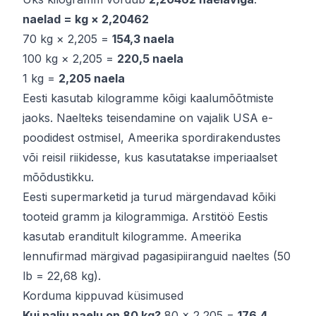
naelad = kg × 2,20462
70 kg × 2,205 =
154,3 naela
100 kg × 2,205 =
220,5 naela
1 kg =
2,205 naela
Eesti kasutab kilogramme kõigi kaalumõõtmiste
jaoks. Naelteks teisendamine on vajalik USA e-
poodidest ostmisel, Ameerika spordirakendustes
või reisil riikidesse, kus kasutatakse imperiaalset
mõõdustikku.
Eesti supermarketid ja turud märgendavad kõiki
tooteid gramm ja kilogrammiga. Arstitöö Eestis
kasutab eranditult kilogramme. Ameerika
lennufirmad märgivad pagasipiiranguid naeltes (50
lb = 22,68 kg).
Korduma kippuvad küsimused
Kui palju naelu on 80 kg?
80 × 2,205 =
176,4