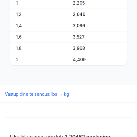
1
2,205
1,2
2,646
1,4
3,086
1,6
3,527
1,8
3,968
2
4,409
Vastupidine teisendus
:
lbs
→
kg
Üks kilogramm võrdub
2,20462 naelaviga
: