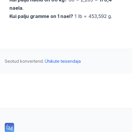
naela
.
Kui palju gramme on 1 nael?
1 lb = 453,592 g.
Seotud konverterid
:
Ühikute teisendaja