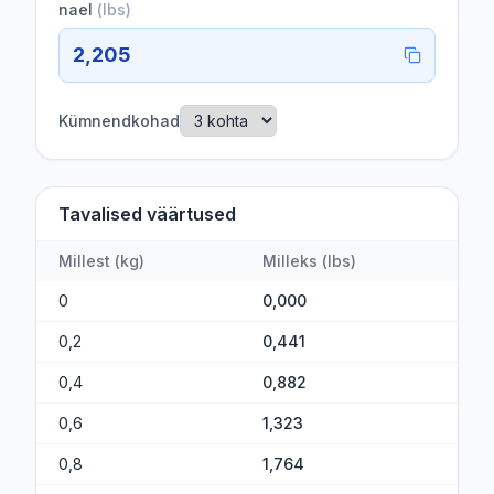
nael
(
lbs
)
2,205
Kümnendkohad
Tavalised väärtused
Millest
(
kg
)
Milleks
(
lbs
)
0
0,000
0,2
0,441
0,4
0,882
0,6
1,323
0,8
1,764