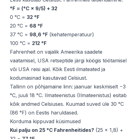
°F = (°C × 9/5) + 32
0 °C =
32 °F
20 °C =
68 °F
37 °C =
98,6 °F
(kehatemperatuur)
100 °C =
212 °F
Fahrenheit on vajalik Ameerika saadete
vaatamisel, USA retseptide järgi köögis töötamisel
või USA reisi ajal. Kõik Eesti ilmateated ja
kodumasinad kasutavad Celsiust.
Tallinn on põhjamaine linn: jaanuar keskmiselt −3
°C, juuli 18 °C. Ilmateenistus (Ilmateenistus) esitab
kõik andmed Celsiuses. Kuumad suved üle 30 °C
(86 °F) on Eestis haruldased.
Korduma kippuvad küsimused
Kui palju on 25 °C Fahrenheitides?
(25 × 1,8) +
32 =
77 °F
.