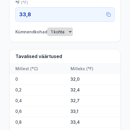
°F
(
°F
)
33,8
Kümnendkohad
Tavalised väärtused
Millest
(
°C
)
Milleks
(
°F
)
0
32,0
0,2
32,4
0,4
32,7
0,6
33,1
0,8
33,4