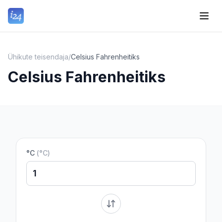
Ühikute teisendaja
/
Celsius Fahrenheitiks
Celsius Fahrenheitiks
°C
(
°C
)