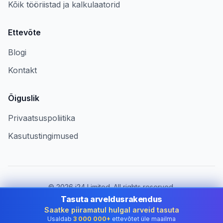
Kõik tööriistad ja kalkulaatorid
Ettevõte
Blogi
Kontakt
Õiguslik
Privaatsuspoliitika
Kasutustingimused
©
2026
i24 Limited. All rights reserved.
Ettevõtetele riigis Estonia
Tasuta arveldusrakendus
Saatke piiramatul hulgal arveid tasuta
Muuda riiki:
Estonia
Usaldab
3 000 000+
ettevõtet üle maailma