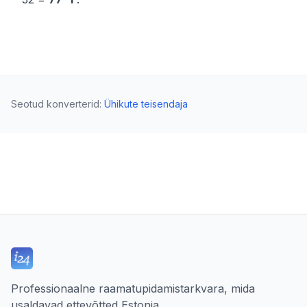
Seotud konverterid
:
Ühikute teisendaja
Professionaalne raamatupidamistarkvara, mida
usaldavad ettevõtted Estonia.