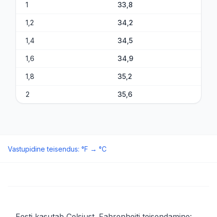
1
33,8
1,2
34,2
1,4
34,5
1,6
34,9
1,8
35,2
2
35,6
Vastupidine teisendus
:
°F
→
°C
Eesti kasutab Celsiust. Fahrenheiti teisendamine: