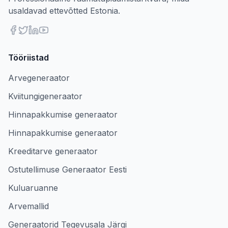
usaldavad ettevõtted Estonia.
Tööriistad
Arvegeneraator
Kviitungigeneraator
Hinnapakkumise generaator
Hinnapakkumise generaator
Kreeditarve generaator
Ostutellimuse Generaator Eesti
Kuluaruanne
Arvemallid
Generaatorid Tegevusala Järgi