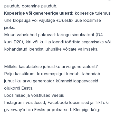
puudub, ootamine puudub.
Kopeerige või genereerige uuesti:
kopeerige tulemus
ühe klõpsuga või vajutage «Uuesti» uue loosimise
jaoks.
Muud vahelehed pakuvad: täringu simulaatorit (D4
kuni D20), kiri või kull ja loendi tööriista segamiseks või
kohandatud loendist juhuslike võitjate valimiseks.
Milleks kasutatakse juhusliku arvu generaatorit?
Palju kasulikum, kui esmapilgul tundub, lahendab
juhusliku arvu generaator kümneid igapäevaseid
olukordi Eestis.
Loosimised ja võistlused veebis
Instagrami võistlused, Facebooki loosimised ja TikToki
giveaway'id on Eestis populaarsed. Kleepige kõigi