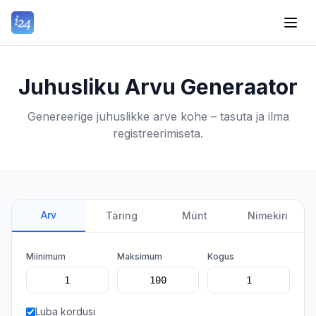
Juhusliku Arvu Generaator
Genereerige juhuslikke arve kohe – tasuta ja ilma
registreerimiseta.
Arv
Täring
Münt
Nimekiri
Miinimum
Maksimum
Kogus
Luba kordusi