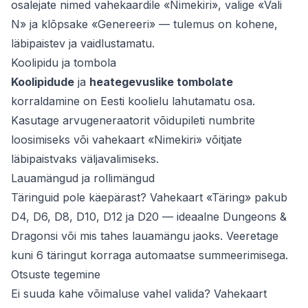
osalejate nimed vahekaardile «Nimekiri», valige «Vali
N» ja klõpsake «Genereeri» — tulemus on kohene,
läbipaistev ja vaidlustamatu.
Koolipidu ja tombola
Koolipidude
ja
heategevuslike tombolate
korraldamine on Eesti koolielu lahutamatu osa.
Kasutage arvugeneraatorit võidupileti numbrite
loosimiseks või vahekaart «Nimekiri» võitjate
läbipaistvaks väljavalimiseks.
Lauamängud ja rollimängud
Täringuid pole käepärast? Vahekaart «Täring» pakub
D4, D6, D8, D10, D12 ja D20 — ideaalne Dungeons &
Dragonsi või mis tahes lauamängu jaoks. Veeretage
kuni 6 täringut korraga automaatse summeerimisega.
Otsuste tegemine
Ei suuda kahe võimaluse vahel valida? Vahekaart