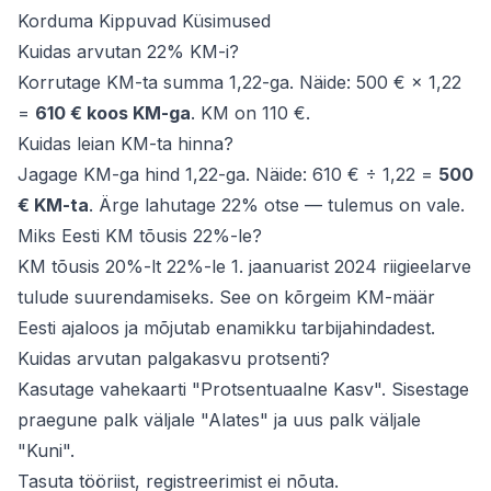
Korduma Kippuvad Küsimused
Kuidas arvutan 22% KM-i?
Korrutage KM-ta summa 1,22-ga. Näide: 500 € × 1,22
=
610 € koos KM-ga
. KM on 110 €.
Kuidas leian KM-ta hinna?
Jagage KM-ga hind 1,22-ga. Näide: 610 € ÷ 1,22 =
500
€ KM-ta
. Ärge lahutage 22% otse — tulemus on vale.
Miks Eesti KM tõusis 22%-le?
KM tõusis 20%-lt 22%-le 1. jaanuarist 2024 riigieelarve
tulude suurendamiseks. See on kõrgeim KM-määr
Eesti ajaloos ja mõjutab enamikku tarbijahindadest.
Kuidas arvutan palgakasvu protsenti?
Kasutage vahekaarti "Protsentuaalne Kasv". Sisestage
praegune palk väljale "Alates" ja uus palk väljale
"Kuni".
Tasuta tööriist, registreerimist ei nõuta.