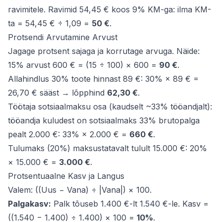
ravimitele. Ravimid 54,45 € koos 9% KM-ga: ilma KM-
ta = 54,45 € ÷ 1,09 =
50 €
.
Protsendi Arvutamine Arvust
Jagage protsent sajaga ja korrutage arvuga. Näide:
15% arvust 600 € = (15 ÷ 100) × 600 =
90 €
.
Allahindlus 30% toote hinnast 89 €: 30% × 89 € =
26,70 € sääst → lõpphind
62,30 €
.
Töötaja sotsiaalmaksu osa (kaudselt ~33% tööandjalt):
tööandja kuludest on sotsiaalmaks 33% brutopalga
pealt 2.000 €: 33% × 2.000 € =
660 €
.
Tulumaks (20%) maksustatavalt tulult 15.000 €: 20%
× 15.000 € =
3.000 €
.
Protsentuaalne Kasv ja Langus
Valem: ((Uus − Vana) ÷ |Vana|) × 100.
Palgakasv:
Palk tõuseb 1.400 €-lt 1.540 €-le. Kasv =
((1.540 − 1.400) ÷ 1.400) × 100 =
10%
.