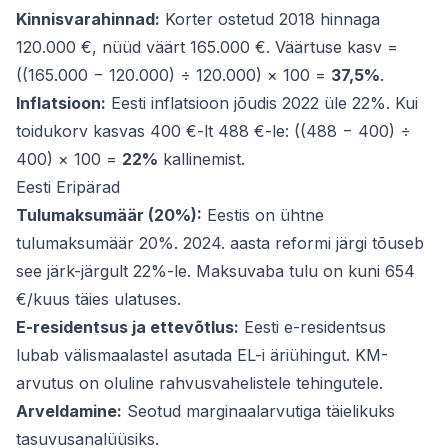
Kinnisvarahinnad:
Korter ostetud 2018 hinnaga
120.000 €, nüüd väärt 165.000 €. Väärtuse kasv =
((165.000 − 120.000) ÷ 120.000) × 100 =
37,5%
.
Inflatsioon:
Eesti inflatsioon jõudis 2022 üle 22%. Kui
toidukorv kasvas 400 €-lt 488 €-le: ((488 − 400) ÷
400) × 100 =
22%
kallinemist.
Eesti Eripärad
Tulumaksumäär (20%):
Eestis on ühtne
tulumaksumäär 20%. 2024. aasta reformi järgi tõuseb
see järk-järgult 22%-le. Maksuvaba tulu on kuni 654
€/kuus täies ulatuses.
E-residentsus ja ettevõtlus:
Eesti e-residentsus
lubab välismaalastel asutada EL-i äriühingut. KM-
arvutus on oluline rahvusvahelistele tehingutele.
Arveldamine:
Seotud
marginaalarvutiga
täielikuks
tasuvusanalüüsiks.