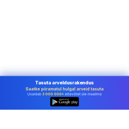
Tasuta arveldusrakendus
Saatke piiramatul hulgal arveid tasuta
Usaldab
3 000 000+
ettevõtet üle maailma