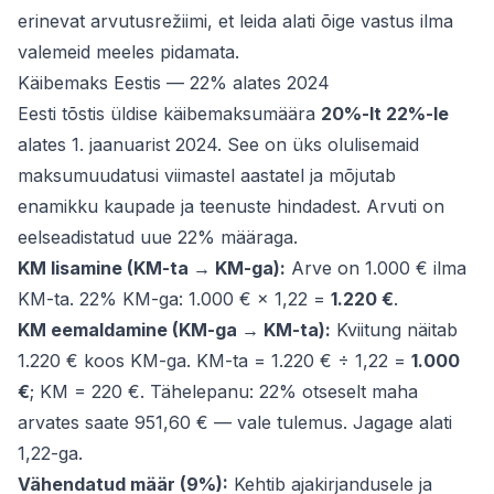
erinevat arvutusrežiimi, et leida alati õige vastus ilma
valemeid meeles pidamata.
Käibemaks Eestis — 22% alates 2024
Eesti tõstis üldise käibemaksumäära
20%-lt 22%-le
alates 1. jaanuarist 2024. See on üks olulisemaid
maksumuudatusi viimastel aastatel ja mõjutab
enamikku kaupade ja teenuste hindadest. Arvuti on
eelseadistatud uue 22% määraga.
KM lisamine (KM-ta → KM-ga):
Arve on 1.000 € ilma
KM-ta. 22% KM-ga: 1.000 € × 1,22 =
1.220 €
.
KM eemaldamine (KM-ga → KM-ta):
Kviitung näitab
1.220 € koos KM-ga. KM-ta = 1.220 € ÷ 1,22 =
1.000
€
; KM = 220 €. Tähelepanu: 22% otseselt maha
arvates saate 951,60 € — vale tulemus. Jagage alati
1,22-ga.
Vähendatud määr (9%):
Kehtib ajakirjandusele ja