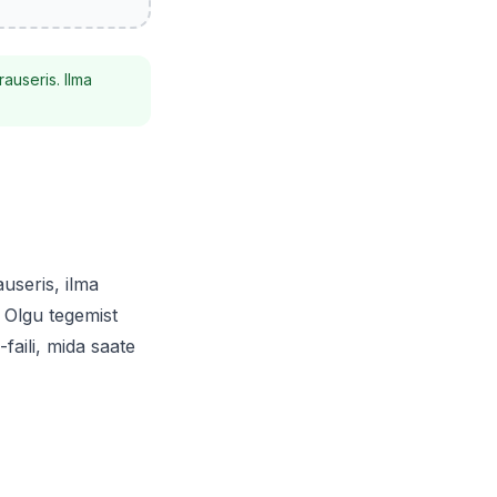
auseris. Ilma
useris, ilma
. Olgu tegemist
faili, mida saate