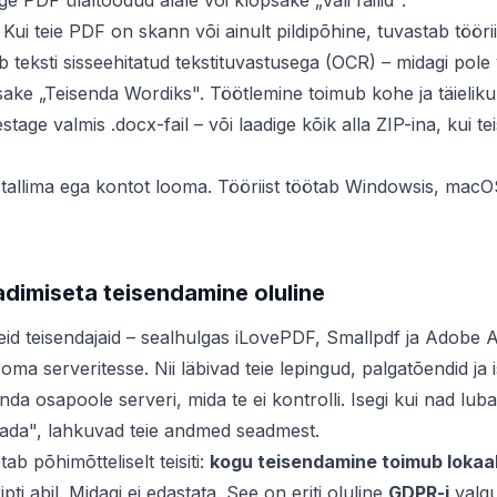
e PDF ülaltoodud alale või klõpsake „Vali failid".
Kui teie PDF on skann või ainult pildipõhine, tuvastab töörii
b teksti sisseehitatud tekstituvastusega (OCR) – midagi pole v
ake „Teisenda Wordiks". Töötlemine toimub kohe ja täielikult
tage valmis .docx-fail – või laadige kõik alla ZIP-ina, kui te
stallima ega kontot looma. Tööriist töötab Windowsis, macOS
adimiseta teisendamine oluline
id teisendajaid – sealhulgas iLovePDF, Smallpdf ja Adobe A
 oma serveritesse. Nii läbivad teie lepingud, palgatõendid ja
a osapoole serveri, mida te ei kontrolli. Isegi kui nad luba
tada", lahkuvad teie andmed seadmest.
ab põhimõtteliselt teisiti:
kogu teisendamine toimub lokaal
ti abil. Midagi ei edastata. See on eriti oluline
GDPR-i
valgu