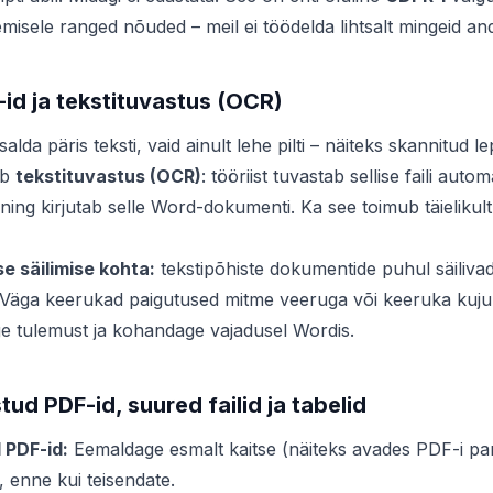
misele ranged nõuded – meil ei töödelda lihtsalt mingeid an
id ja tekstituvastus (OCR)
lda päris teksti, vaid ainult lehe pilti – näiteks skannitud le
ab
tekstituvastus (OCR)
: tööriist tuvastab sellise faili autom
 ning kirjutab selle Word-dokumenti. Ka see toimub täielikult 
 säilimise kohta:
tekstipõhiste dokumentide puhul säilivad 
i. Väga keerukad paigutused mitme veeruga või keeruka kuj
ige tulemust ja kohandage vajadusel Wordis.
tud PDF-id, suured failid ja tabelid
 PDF-id:
Eemaldage esmalt kaitse (näiteks avades PDF-i par
, enne kui teisendate.