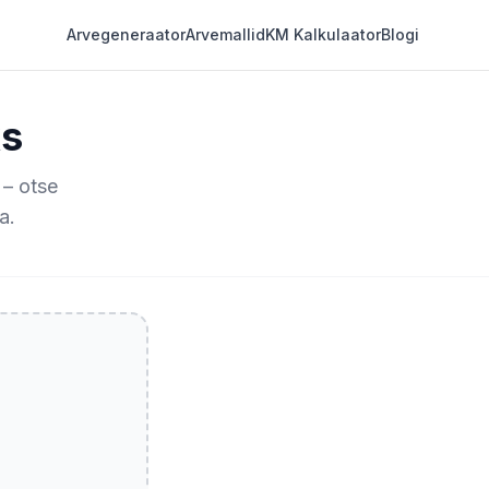
Arvegeneraator
Arvemallid
KM Kalkulaator
Blogi
ks
– otse
a.