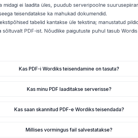
 midagi ei laadita üles, puudub serveripoolne suurusepiiran
 seega teisendatakse ka mahukad dokumendid.
kstipõhised tabelid kantakse üle tekstina; manustatud pildi
 sõltuvalt PDF-ist. Nõudlike paigutuste puhul tasub Wordis 
Kas PDF-i Wordiks teisendamine on tasuta?
Kas minu PDF laaditakse serverisse?
Kas saan skannitud PDF-e Wordiks teisendada?
Millises vormingus fail salvestatakse?