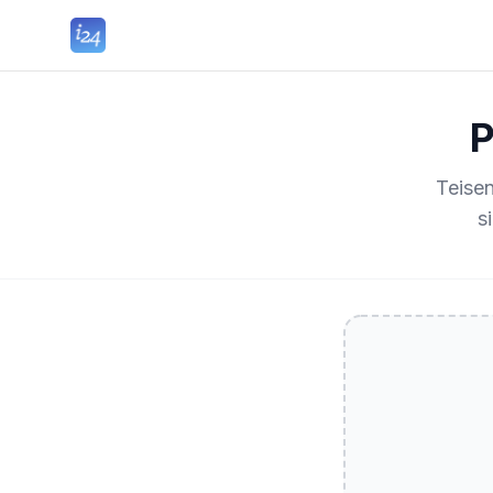
P
Teise
s