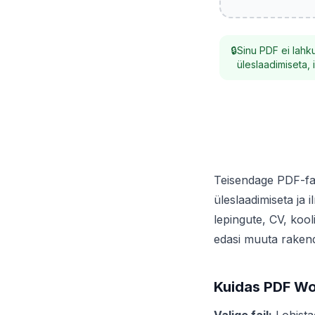
🔒
Sinu PDF ei lahk
üleslaadimiseta, i
Teisendage PDF-fai
üleslaadimiseta ja i
lepingute, CV, koo
edasi muuta rakend
Kuidas PDF Wo