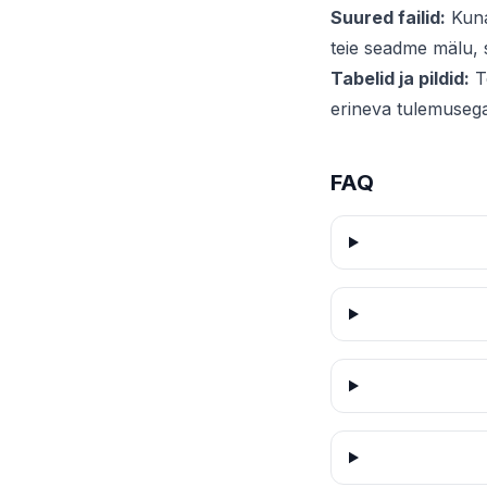
Suured failid:
Kuna
teie seadme mälu,
Tabelid ja pildid:
Te
erineva tulemusega
FAQ