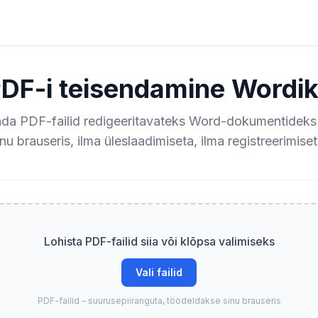
DF-i teisendamine Wordi
nda PDF-failid redigeeritavateks Word-dokumentideks 
inu brauseris, ilma üleslaadimiseta, ilma registreerimiset
Lohista PDF-failid siia või klõpsa valimiseks
Vali failid
PDF-failid – suurusepiiranguta, töödeldakse sinu brauseris