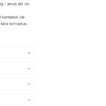
g – ainus piir on
d kantakse üle
kiire korrastus.
▾
▾
▾
▾