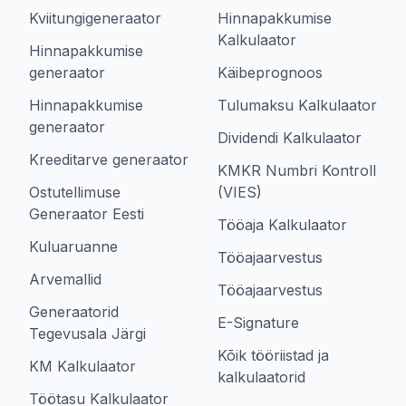
Kviitungigeneraator
Hinnapakkumise
Kalkulaator
Hinnapakkumise
generaator
Käibeprognoos
Hinnapakkumise
Tulumaksu Kalkulaator
generaator
Dividendi Kalkulaator
Kreeditarve generaator
KMKR Numbri Kontroll
Ostutellimuse
(VIES)
Generaator Eesti
Tööaja Kalkulaator
Kuluaruanne
Tööajaarvestus
Arvemallid
Tööajaarvestus
Generaatorid
E-Signature
Tegevusala Järgi
Kõik tööriistad ja
KM Kalkulaator
kalkulaatorid
Töötasu Kalkulaator