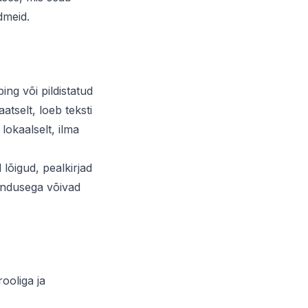
dmeid.
ping või pildistatud
aatselt, loeb teksti
lokaalselt, ilma
lõigud, pealkirjad
undusega võivad
ooliga ja