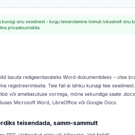
u kunagi sinu seadmest – kogu teisendamine toimub lokaalselt sinu br
lma privaatsusriskita.
lid tasuta redigeeritavateks Word-dokumentideks – otse bra
lma registreerimiseta. Teie fail ei lahku kunagi teie seadmest
litöö või ametiasutuse vormiga, mõne sekundiga saate .docx-
uses Microsoft Word, LibreOffice või Google Docs.
rdiks teisendada, samm-sammult