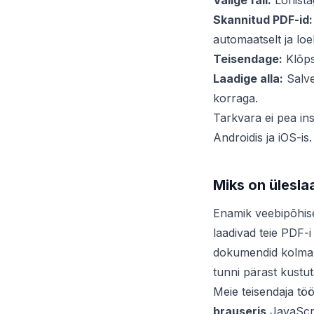
Valige fail:
Lohistag
Skannitud PDF-id:
automaatselt ja loe
Teisendage:
Klõps
Laadige alla:
Salves
korraga.
Tarkvara ei pea in
Androidis ja iOS-is.
Miks on ülesla
Enamik veebipõhise
laadivad teie PDF-i
dokumendid kolmand
tunni pärast kustu
Meie teisendaja tööt
brauseris
JavaScrip