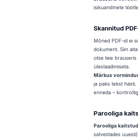
isikuandmete töötle
Skannitud PDF-
Mõned PDF-id ei sisa
dokument. Siin ait
otse teie brauseris
üleslaadimiseta.
Märkus vorminduse
ja paks tekst häst
erineda – kontroll
Parooliga kaits
Parooliga kaitstud
salvestades uuesti)