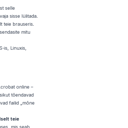
st selle
aja sisse lülitada.
 teie brauseris.
isendasite mitu
-is, Linuxis,
crobat online –
 isikut tõendavad
vad failid „mõne
selt teie
ses, mis seab