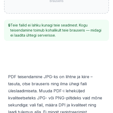
brauseris
🔒
Teie failid ei lahku kunagi teie seadmest. Kogu
teisendamine toimub kohalikult teie brauseris — midagi
ei laadita ühtegi serverisse.
PDF teisendamine JPG-ks on lihtne ja kiire –
tasuta, otse brauseris ning ilma ühegi faili
üleslaadimiseta. Muuda PDF-i leheküljed
kvaliteetseteks JPG- või PNG-piltideks vaid mõne
sekundiga: vali fail, määra DPI ja kvaliteet ning
laadi tulemus alla. Ei mingit registreerimist,