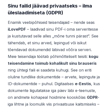
Sinu failid jäävad privaatseks – ilma
üleslaadimiseta (GDPR)
Enamik veebipõhiseid teisendajaid – nende seas
iLovePDF
– laadivad sinu PDF-i oma serveritesse
ja kustutavad selle alles „mõne tunni pärast”. See
tähendab, et sinu arved, lepingud või isikut
tõendavad dokumendid läbivad võõra serveri.
Meie teisendaja töötab põhimõtteliselt teisiti:
kogu
teisendamine toimub kohalikult sinu brauseris
ning ühtegi faili ei saadeta kuhugi. See on eriti
oluline tundlike dokumentide – arvete, lepingute ja
ID-dokumentide – puhul. Digitaalses
e-Eestis
, kus
dokumente liigutatakse iga päev läbi e-teenuste,
on andmete kohapeal hoidmine kooskõlas
GDPR
-
iga lihtne ja loomulik viis privaatsuse kaitsmiseks –