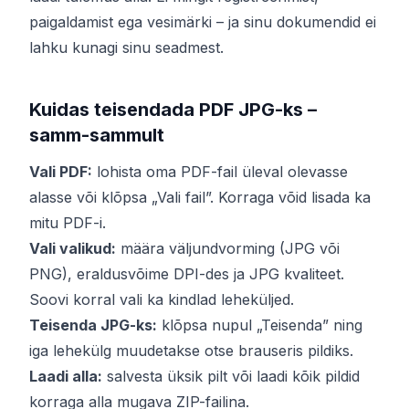
paigaldamist ega vesimärki – ja sinu dokumendid ei
lahku kunagi sinu seadmest.
Kuidas teisendada PDF JPG-ks –
samm-sammult
Vali PDF:
lohista oma PDF-fail üleval olevasse
alasse või klõpsa „Vali fail”. Korraga võid lisada ka
mitu PDF-i.
Vali valikud:
määra väljundvorming (JPG või
PNG), eraldusvõime DPI-des ja JPG kvaliteet.
Soovi korral vali ka kindlad leheküljed.
Teisenda JPG-ks:
klõpsa nupul „Teisenda” ning
iga lehekülg muudetakse otse brauseris pildiks.
Laadi alla:
salvesta üksik pilt või laadi kõik pildid
korraga alla mugava ZIP-failina.