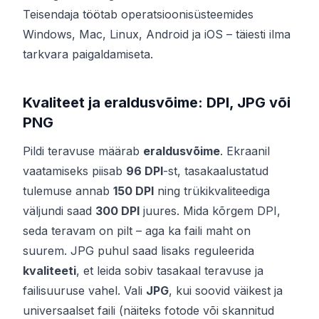
Teisendaja töötab operatsioonisüsteemides
Windows, Mac, Linux, Android ja iOS – täiesti ilma
tarkvara paigaldamiseta.
Kvaliteet ja eraldusvõime: DPI, JPG või
PNG
Pildi teravuse määrab
eraldusvõime
. Ekraanil
vaatamiseks piisab
96 DPI
-st, tasakaalustatud
tulemuse annab
150 DPI
ning trükikvaliteediga
väljundi saad
300 DPI
juures. Mida kõrgem DPI,
seda teravam on pilt – aga ka faili maht on
suurem. JPG puhul saad lisaks reguleerida
kvaliteeti
, et leida sobiv tasakaal teravuse ja
failisuuruse vahel. Vali
JPG
, kui soovid väikest ja
universaalset faili (näiteks fotode või skannitud