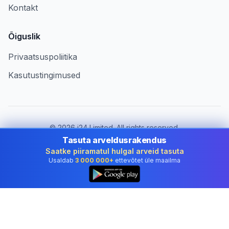
Kontakt
Õiguslik
Privaatsuspoliitika
Kasutustingimused
©
2026
i24 Limited. All rights reserved.
Ettevõtetele riigis Estonia
Tasuta arveldusrakendus
Saatke piiramatul hulgal arveid tasuta
Muuda riiki:
Estonia
Usaldab
3 000 000+
ettevõtet üle maailma