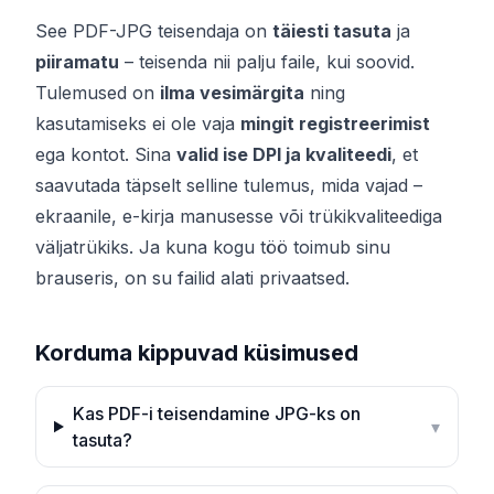
See PDF-JPG teisendaja on
täiesti tasuta
ja
piiramatu
– teisenda nii palju faile, kui soovid.
Tulemused on
ilma vesimärgita
ning
kasutamiseks ei ole vaja
mingit registreerimist
ega kontot. Sina
valid ise DPI ja kvaliteedi
, et
saavutada täpselt selline tulemus, mida vajad –
ekraanile, e-kirja manusesse või trükikvaliteediga
väljatrükiks. Ja kuna kogu töö toimub sinu
brauseris, on su failid alati privaatsed.
Korduma kippuvad küsimused
Kas PDF-i teisendamine JPG-ks on
▾
tasuta?