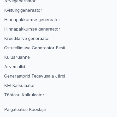
Arvegeneraator
Kviitungigeneraator
Hinnapakkumise generaator
Hinnapakkumise generaator
Kreeditarve generaator
Ostutellimuse Generaator Eesti
Kuluaruanne
Arvemallid
Generaatorid Tegevusala Järgi
KM Kalkulaator
Töötasu Kalkulaator
Palgateatise Koostaja