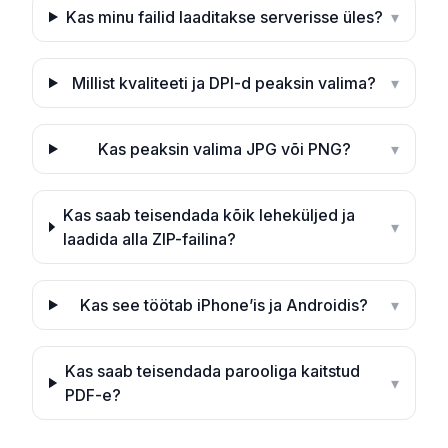
Kas minu failid laaditakse serverisse üles?
▾
Millist kvaliteeti ja DPI-d peaksin valima?
▾
Kas peaksin valima JPG või PNG?
▾
Kas saab teisendada kõik leheküljed ja
▾
laadida alla ZIP-failina?
Kas see töötab iPhone’is ja Androidis?
▾
Kas saab teisendada parooliga kaitstud
▾
PDF-e?