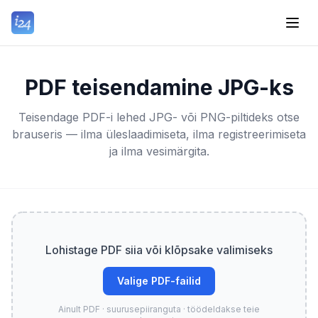
PDF teisendamine JPG-ks
Teisendage PDF-i lehed JPG- või PNG-piltideks otse
brauseris — ilma üleslaadimiseta, ilma registreerimiseta
ja ilma vesimärgita.
Lohistage PDF siia või klõpsake valimiseks
Valige PDF-failid
Ainult PDF · suurusepiiranguta · töödeldakse teie