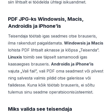
siin lihtsalt ei töödelda ühtegi isikuandmet.
PDF JPG-ks Windowsis, Macis,
Androidis ja iPhone’is
Teisendaja töötab igas seadmes otse brauseris,
ilma rakendust paigaldamata.
Windowsis ja Macis
lohista PDF lihtsalt aknasse ja klõpsa „Teisenda”.
Linuxis
toimib see täpselt samamoodi igas
kaasaegses brauseris.
Androidis ja iPhone’is
vajuta „Vali fail”, vali PDF oma seadmest või pilvest
ning salvesta valmis pildid otse galeriisse või
failidesse. Kuna kõik töötab brauseris, ei sõltu
tulemus sinu seadme operatsioonisüsteemist.
Miks valida see teisendaja