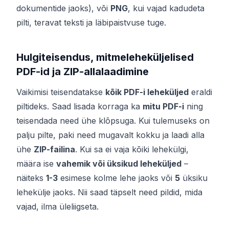
dokumentide jaoks), või
PNG
, kui vajad kadudeta
pilti, teravat teksti ja läbipaistvuse tuge.
Hulgiteisendus, mitmeleheküljelised
PDF-id ja ZIP-allalaadimine
Vaikimisi teisendatakse
kõik PDF-i leheküljed
eraldi
piltideks. Saad lisada korraga ka
mitu PDF-i
ning
teisendada need ühe klõpsuga. Kui tulemuseks on
palju pilte, paki need mugavalt kokku ja laadi alla
ühe
ZIP-failina
. Kui sa ei vaja kõiki lehekülgi,
määra ise
vahemik või üksikud leheküljed
–
näiteks
1-3
esimese kolme lehe jaoks või
5
üksiku
lehekülje jaoks. Nii saad täpselt need pildid, mida
vajad, ilma üleliigseta.