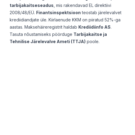
tarbijakaitseseadus
, mis rakendavad EL direktiivi
2008/48/EÜ.
Finantsinspektsioon
teostab järelevalvet
krediidiandjate üle. Kiirlaenude KKM on piiratud 52%-ga
aastas. Maksehäireregistrit haldab
Krediidiinfo AS
.
Tasuta nõustamiseks pöörduge
Tarbijakaitse ja
Tehnilise Järelevalve Ameti (TTJA)
poole.