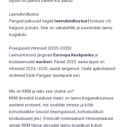
lõpuni on jäänud vähem kui aasta).
Laenukindlustus
Pangad pakuvad sageli
laenukindlustust
töötuse või
haiguse puhuks. See on vabatahtlik ja suurendab laenu
kogukulu.
Praegused intressid (2025–2026)
Laenuintressid järgivad
Euroopa Keskpanka
ja
kodulaenudel
euribori
. Pärast 2023. aasta tippe on
intressid 2024.–2025. aastal langenud. Vaata ajakohaseid
andmeid Eesti Pangast (eestipank.ee).
Mis on KKM ja miks see oluline on?
KKM (krediidi kulukuse määr) on laenu kogumaksumuse
aastane protsent, mis sisaldab intressi ja kõiki
kohustuslikke tasusid (lepingutasud, kohustuslikud
kindlustused jms). Erinevalt nominaalsest intressimäärast
annab KKM täpse ülevaate laenu tegelikust kulust.