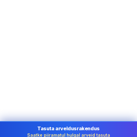
Tasuta arveldusrakendus
Saatke piiramatul hulgal arveid tasuta