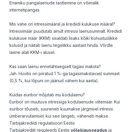
Enamiku pangalaenude taotlemine on võimalik
internetipangas.
Mis vahe on intressimääral ja krediidi kulukuse määral?
Intressimäär puudutab ainult intressi laenusummalt. Krediidi
kulukuse määr (KKM) sisaldab lisaks kõiki kohustuslikke
kulusid ja näitab laenu tegelikku aastast hinda. Võrdle
laene alati KKM-i alusel.
Kas saan laenu ennetähtaegselt tagasi maksta?
Jah. Hüvitis on piiratud 1 %-ga tagasimakstavast summast
(0,5 %, kui lõpuni on jäänud vähem kui aasta).
Kuidas euribor mõjutab mu kodulaenu?
Euribor on muutuva intressiga kodulaenude viitemäär. Kui
euribor tõuseb, suureneb kuumakse järgmisel intressi
ümberarvutamisel; kui see langeb, väheneb makse.
Tarbijakrediidi regulatsioon Eestis
Tarbijakrediiti reguleerib Eestis
võlaõigusseadus
ja