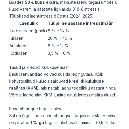
Lisades
50 € kuus
ekstra, maksate laenu tagasi umbes 6
kuud varem ja säästate ligikaudu
310 €
intressis.
Tüüpilised laenuintressid Eestis (2024–2025)
Laenuliik
Tüüpiline aastane intressimäär
Tarbimislaen (pank)
8 % – 18 %
Kiirlaen
20 % – 40 %
Autolaen
6 % – 12 %
Kodulaen
3,5 % – 6 %
Tasud ja krediidi kulukuse määr
Eesti laenuandjad võivad küsida lepingutasu. Kõik
kohustuslikud kulud sisalduvad
krediidi kulukuse
määras (KKM)
, mis näitab laenu tegelikku aastast hinda.
Võrdle laene alati KKM-i, mitte ainult intressimäära alusel.
Ennetähtaegne tagasimakse
Sul on õigus laen ennetähtaegselt tagasi maksta. Hüvitis
on piiratud
1 %-ga
tagasimakstavast summast (0,5 %, kui