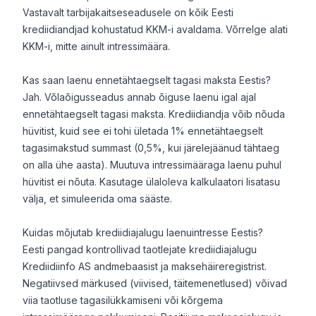
Vastavalt tarbijakaitseseadusele on kõik Eesti
krediidiandjad kohustatud KKM-i avaldama. Võrrelge alati
KKM-i, mitte ainult intressimäära.
Kas saan laenu ennetähtaegselt tagasi maksta Eestis?
Jah. Võlaõigusseadus annab õiguse laenu igal ajal
ennetähtaegselt tagasi maksta. Krediidiandja võib nõuda
hüvitist, kuid see ei tohi ületada 1% ennetähtaegselt
tagasimakstud summast (0,5%, kui järelejäänud tähtaeg
on alla ühe aasta). Muutuva intressimääraga laenu puhul
hüvitist ei nõuta. Kasutage ülaloleva kalkulaatori lisatasu
välja, et simuleerida oma sääste.
Kuidas mõjutab krediidiajalugu laenuintresse Eestis?
Eesti pangad kontrollivad taotlejate krediidiajalugu
Krediidiinfo AS andmebaasist ja maksehäireregistrist.
Negatiivsed märkused (viivised, täitemenetlused) võivad
viia taotluse tagasilükkamiseni või kõrgema