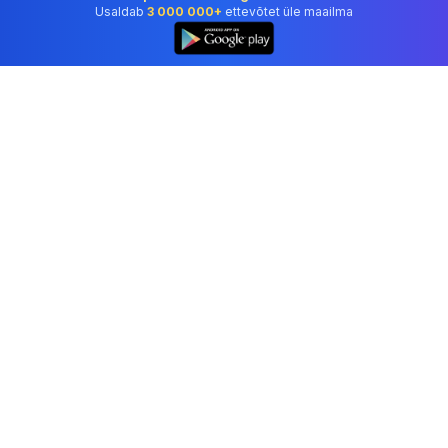
Usaldab
3 000 000+
ettevõtet üle maailma
👆
Professionaalne raamatupidamistarkvara, mida
usaldavad ettevõtted Estonia.
Tööriistad
Arvegeneraator
Kviitungigeneraator