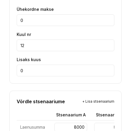
Ühekordne makse
Kuul nr
Lisaks kuus
Võrdle stsenaariume
+
Lisa stsenaarium
Stsenaarium
A
Stsenaarium
B
Laenusumma