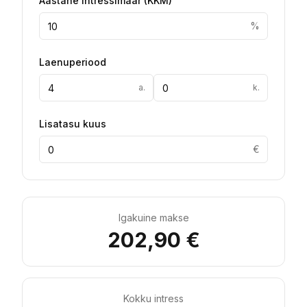
Aastane intressimäär
(
KKM
)
%
Laenuperiood
a.
k.
Lisatasu kuus
€
Igakuine makse
202,90 €
Kokku intress