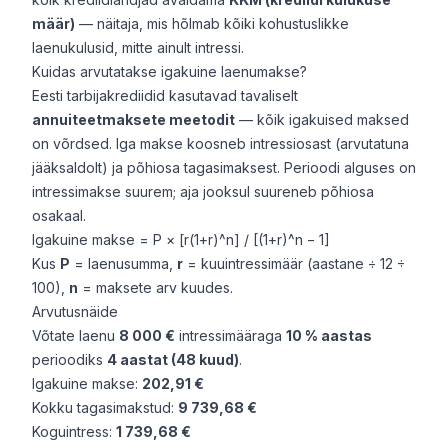
määr)
— näitaja, mis hõlmab kõiki kohustuslikke
laenukulusid, mitte ainult intressi.
Kuidas arvutatakse igakuine laenumakse?
Eesti tarbijakrediidid kasutavad tavaliselt
annuiteetmaksete meetodit
— kõik igakuised maksed
on võrdsed. Iga makse koosneb intressiosast (arvutatuna
jääksaldolt) ja põhiosa tagasimaksest. Perioodi alguses on
intressimakse suurem; aja jooksul suureneb põhiosa
osakaal.
Igakuine makse = P × [r(1+r)^n] / [(1+r)^n − 1]
Kus
P
= laenusumma,
r
= kuuintressimäär (aastane ÷ 12 ÷
100),
n
= maksete arv kuudes.
Arvutusnäide
Võtate laenu
8 000 €
intressimääraga
10 % aastas
perioodiks
4 aastat (48 kuud)
.
Igakuine makse:
202,91 €
Kokku tagasimakstud:
9 739,68 €
Koguintress:
1 739,68 €