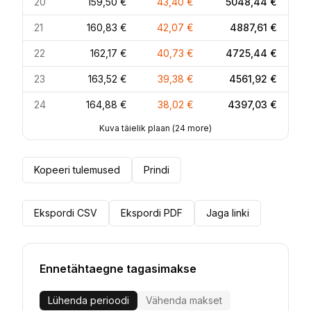
20
159,50 €
43,40 €
5048,44 €
21
160,83 €
42,07 €
4887,61 €
22
162,17 €
40,73 €
4725,44 €
23
163,52 €
39,38 €
4561,92 €
24
164,88 €
38,02 €
4397,03 €
Kuva täielik plaan
(
24
more)
Kopeeri tulemused
Prindi
Ekspordi CSV
Ekspordi PDF
Jaga linki
Ennetähtaegne tagasimakse
Lühenda perioodi
Vähenda makset