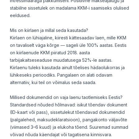
intressimääraga pakkumiseni. Positiivne makseajalugu ja
stabiilne sissetulek on madalama KKM-i saamiseks olulised
eeldused.
Mis on kiirlaen ja millal seda kasutada?
Kiirlaen on lühiajaline, kiiresti kättesaadav laen, mille KKM
on tavaliselt väga kõrge — sageli üle 100% aastas. Eestis
on kiirlaenude KKM piiratud 2018. aasta
tarbijakaitseseaduse muudatusega 52%-le aastas.
Kiirlaenu tuleks kasutada ainult tõelises hädaolukorras ja
lühikeseks perioodiks. Pangalaen on alati odavam
alternatiiv, kui teil on võimalus seda saada.
Millised dokumendid on vaja laenu taotlemiseks Eestis?
Standardsed nõuded hõlmavad: isikut tõendav dokument
(ID-kaart või pass), sissetulekut tõendavad dokumendid
(palgalehed, maksudeklaratsioon), pangakonto väljavõte
(viimased 3–6 kuud) ja elukoha tõend. Suuremad summad
võivad nõuda käendajat või tagatisena kinnisvara.