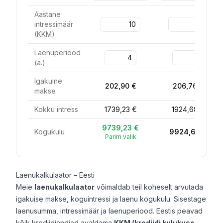
Aastane
intressimäär
(
KKM
)
Laenuperiood
(
a.
)
Igakuine
202,90 €
206,76 €
makse
Kokku intress
1739,23 €
1924,68 €
9739,23 €
Kogukulu
9924,68 €
Parim valik
Laenukalkulaator – Eesti
Meie
laenukalkulaator
võimaldab teil koheselt arvutada
igakuise makse, koguintressi ja laenu kogukulu. Sisestage
laenusumma, intressimäär ja laenuperiood. Eestis peavad
kõik krediidiandjad avaldama
KKM (krediidi kulukuse