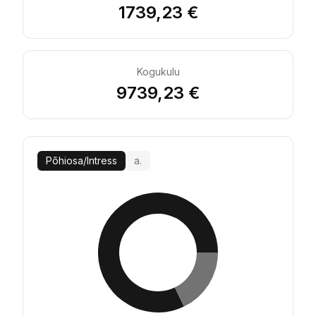
1739,23 €
Kogukulu
9739,23 €
Põhiosa
/
Intress
a.