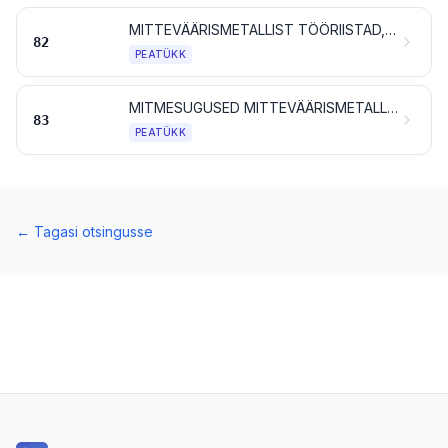
MITTEVÄÄRISMETALLIST TÖÖRIISTAD, TERARIISTAD, LUSIKAD JA KAHVLID; NENDE MITTEVÄÄRISMETALLIST OSAD
82
PEATÜKK
MITMESUGUSED MITTEVÄÄRISMETALLIST TOOTED
83
PEATÜKK
←
Tagasi otsingusse