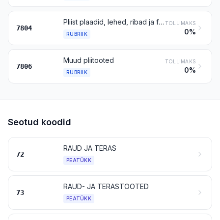
Pliist plaadid, lehed, ribad ja foolium; pliipulbrid ja -helbed
TOLLIMAKS
7804
0%
RUBRIIK
Muud pliitooted
TOLLIMAKS
7806
0%
RUBRIIK
Seotud koodid
RAUD JA TERAS
72
PEATÜKK
RAUD- JA TERASTOOTED
73
PEATÜKK