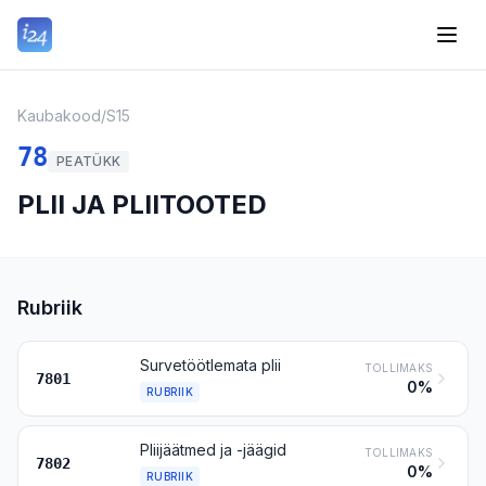
Kaubakood
/
S15
78
PEATÜKK
PLII JA PLIITOOTED
Rubriik
Survetöötlemata plii
TOLLIMAKS
7801
0%
RUBRIIK
Pliijäätmed ja -jäägid
TOLLIMAKS
7802
0%
RUBRIIK