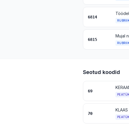
6814
RUBRII
6815
RUBRII
Seotud koodid
KERAA
69
PEATÜ
KLAAS
70
PEATÜ