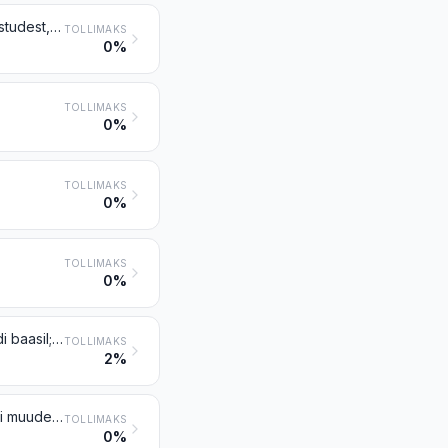
Paneelid, plaadid, tahvlid, plokid jms tooted taimsest kiust, õlgedest või laastudest, pilbastest, puutükikestest, saepurust vms puidujääkidest, aglomeeritud tsemendi, kipsi või muu mineraalse sideainega
TOLLIMAKS
0%
TOLLIMAKS
0%
TOLLIMAKS
0%
TOLLIMAKS
0%
Töödeldud asbestkiud; segud asbesti või asbesti ja magneesiumkarbonaadi baasil; tooted neist segudest või asbestist (näiteks niit, riie, rõivad, peakatted, jalatsid, tihendid), tugevdatud või tugevdamata, v.a rubriikides 6811 ja 6813 nimetatud tooted
TOLLIMAKS
2%
Hõõrdematerjalid asbesti, muu mineraalaine või tselluloosi alusel, tekstiili või muude materjalidega kombineeritud või kombineerimata, ning tooted neist (näiteks lehed, rullid, lindid, segmendid, kettad, vaheseibid, klotsid), monteerimata, piduritele, siduritele ja muule
TOLLIMAKS
0%