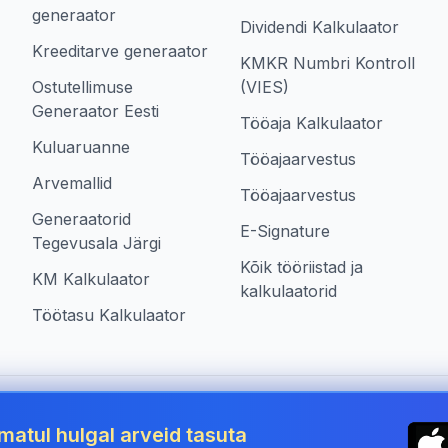
generaator
Dividendi Kalkulaator
Kreeditarve generaator
KMKR Numbri Kontroll
Ostutellimuse
(VIES)
Generaator Eesti
Tööaja Kalkulaator
Kuluaruanne
Tööajaarvestus
Arvemallid
Tööajaarvestus
Generaatorid
E-Signature
Tegevusala Järgi
Kõik tööriistad ja
KM Kalkulaator
kalkulaatorid
Töötasu Kalkulaator
 Estonia
matul hulgal arveid tasuta