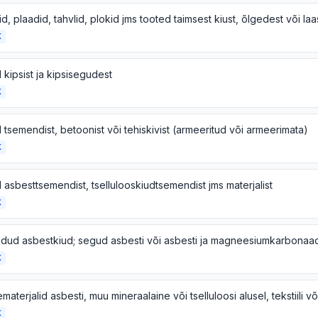
K
kipsist ja kipsisegudest
K
tsemendist, betoonist või tehiskivist (armeeritud või armeerimata)
K
asbesttsemendist, tsellulooskiudtsemendist jms materjalist
K
K
K