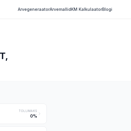
Arvegeneraator
Arvemallid
KM Kalkulaator
Blogi
T,
TOLLIMAKS
0%