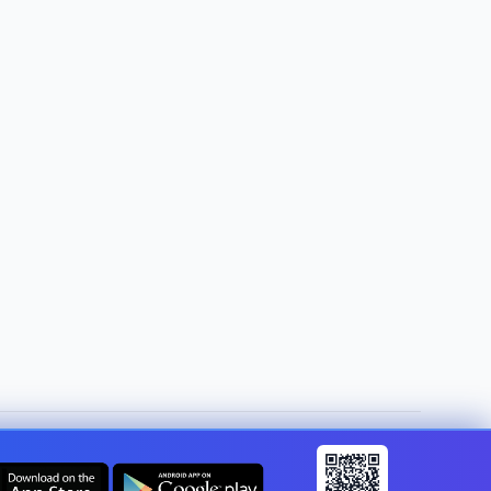
Muuda riiki:
Estonia