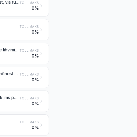
Töödeldud kivi (v.a kiltkivi) monumentideks ja ehituse tarbeks, tooted sellest, v.a rubriigi 6801 tooted; mosaiigikuubikud jms looduslikust kivist (sh kiltkivist) tooted, alusele kinnitatud või mitte; looduslikust kivist (sh kiltkivist) kunstlikult värvitud graanulid, puru ja pulber
TOLLIMAKS
0%
TOLLIMAKS
0%
Veskikivid, käiad, lihvkettad jms kanderaamistikuta tooted, mida kasutatakse lihvimis-, teritus-, poleerimis- või lõikamistöödeks, käsitsi teritamise või lihvimise kivid, nende osad looduslikust kivist, aglomeeritud looduslikest või tehisabrasiividest või keraamilisest materjalist, muust materjalist lisadetailidega või ilma
TOLLIMAKS
0%
Looduslikud või tehisabrasiivterad ja -pulber tekstiilist, paberist, papist või mõnest muust materjalist alusel, vajaliku vormi saavutamiseks lõigatud, õmmeldud või muul moel töödeldud või töötlemata
TOLLIMAKS
0%
Räbuvatt, kivivill jms mineraalvatid; paisutatud vermikuliit, kergkruus, vahtlakk jms paisutatud mineraalmaterjalid; segud ja tooted mineraalsetest soojus- või heliisolatsiooni- või helisummutusmaterjalidest, v.a rubriikide 6811 ja 6812 ning grupi 69 tooted
TOLLIMAKS
0%
TOLLIMAKS
0%