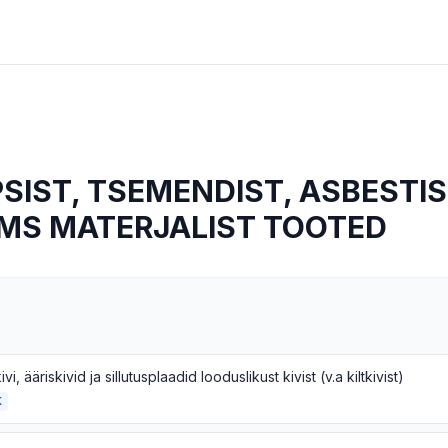
IPSIST, TSEMENDIST, ASBESTIS
JMS MATERJALIST TOOTED
i, ääriskivid ja sillutusplaadid looduslikust kivist (v.a kiltkivist)
K