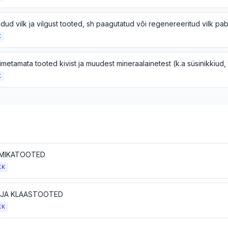
K
K
MIKATOOTED
KK
 JA KLAASTOOTED
KK