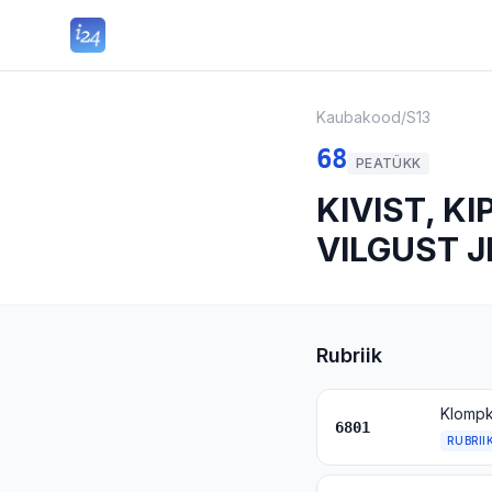
Kaubakood
/
S13
68
PEATÜKK
KIVIST, K
VILGUST 
Rubriik
Klompkiv
6801
RUBRII