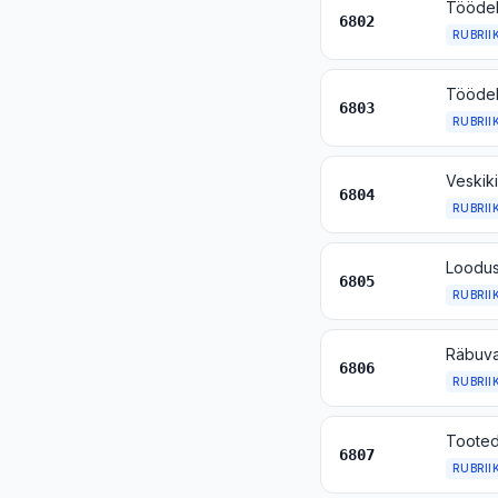
6802
RUBRII
Töödeld
6803
RUBRII
6804
RUBRII
6805
RUBRII
6806
RUBRII
Tooted 
6807
RUBRII