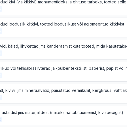
K
ud looduslik kiltkivi, tooted looduslikust või aglomeeritud kiltkivist
K
K
K
K
asfaldist jms materjalidest (näiteks naftabituumenist, kivisöepigist)
K