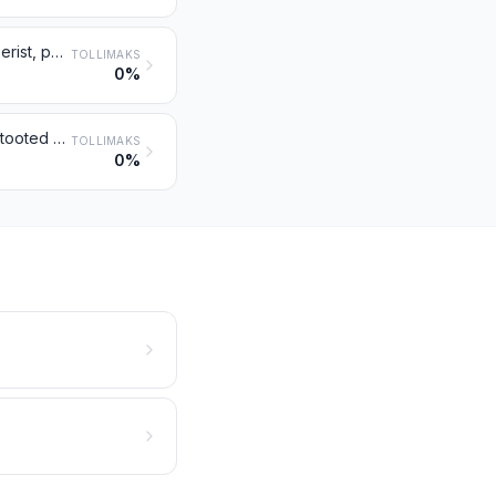
Töödeldud vilk ja vilgust tooted, sh paagutatud või regenereeritud vilk paberist, papist või muust materjalist alusel või aluseta
TOLLIMAKS
0%
Mujal nimetamata tooted kivist ja muudest mineraalainetest (k.a süsinikkiud, tooted süsinikkiududest ja tooted turbast), mujal nimetamata
TOLLIMAKS
0%