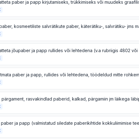
K
K
K
K
K
K