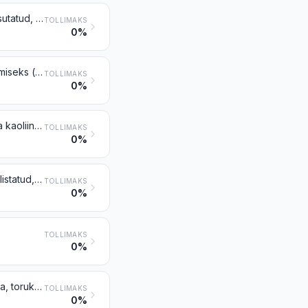
Lainepaber ja lainepapp (sileda liimitud pinnakihiga või ilma), krepitud, kortsutatud, surutrükiga või perforeeritud, rullides või lehtedena, v.a rubriigis 4803 kirjeldatud paber
TOLLIMAKS
0%
Söepaber, isekopeeruv paber jm kopeerpaber või paber kujutise ülekandmiseks (sh kaetud või immutatud paber paljundusabloonideks või ofsetivormideks), pealetrükiga või pealetrükita, rullides või lehtedena
TOLLIMAKS
0%
Paber ja papp, kaetud ühelt või mõlemalt küljelt sideaine abil või ilma selleta kaoliini või muude anorgaaniliste ainetega, ilma muu katteta, värvitud või dekoreeritud pinnaga või ilma, pealetrükiga või pealetrükita, rullides või ristkülikukujuliste (k.a ruut) lehtedena, mis tahes formaadis
TOLLIMAKS
0%
Paber, papp, tselluloosvatt ja tsellulooskiudkangas, kaetud, immutatud, pealistatud, värvitud või dekoreeritud pinnaga või pealetrükiga, rullides või ristkülikukujuliste (k.a ruut) lehtedena, v.a rubriigi 4803, 4809 või 4810 kaubad
TOLLIMAKS
0%
TOLLIMAKS
0%
Sigaretipaber, mõõtu lõigatud või lõikamata, raamatuks volditud või voltimata, toruks vormitud või vormimata
TOLLIMAKS
0%