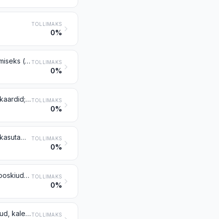
TOLLIMAKS
0%
Söepaber, isekopeeruv paber jm kopeerpaber või paber kujutise ülekandmiseks (v.a rubriigis 4809 nimetatud), paberist paljundusabloonid ja ofsetivormid, karpides või lahtiselt
TOLLIMAKS
0%
Paberist või papist ümbrikud, kaartkirjad, lihtpostkaardid ja korrespondentskaardid; paberist või papist karbid, kotid, taskud ja kirjakomplektid, mis sisaldavad valiku paberikaupu
TOLLIMAKS
0%
Tualettpaber ja samalaadne paber, tselluloosvatt või tsellulooskiudkangas, kasutamiseks majapidamises või hügieenitarbena, rullides laiusega kuni 36 cm või mõõtu või vormi lõigatud; taskurätikud, puhastus- ja käterätikud, laudlinad, salvrätikud, voodilinad jms paberist, paberimassist, tselluloosvatist või tsellulooskiudkangast majapidamis-, hügieeni- või haiglatarbed, rõivad ja rõivamanused
TOLLIMAKS
0%
Karbid, kastid, kotid jm pakendid paberist, papist, tselluloosvatist või tsellulooskiudkangast; dokumendivutlarid, kirjaalused jms paberist või papist kontori-, kaupluse- jm tarbed
TOLLIMAKS
0%
Registri-, arve-, märkme-, tellimis- ja kviitungiraamatud, kirjaplokid, märkmikud, kalenderpäevikud ja -märkmikud jms tooted, vihikud, kuivatuspaberiplokid, kiirköitjad (eraldatavate lehtedega vm), mapid, kaustad, äriblanketid, kopeervahelehtedega komplektid jm paberist või papist kirjatarbed; albumid näidiste või kollektsioonide jaoks, raamatuümbrised, paberist või papist
TOLLIMAKS