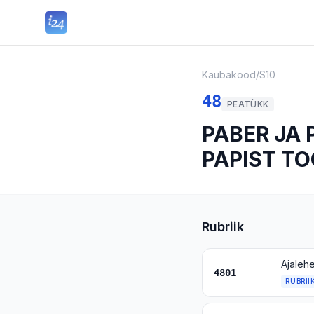
Kaubakood
/
S10
48
PEATÜKK
PABER JA 
PAPIST T
Rubriik
Ajalehe
4801
RUBRII