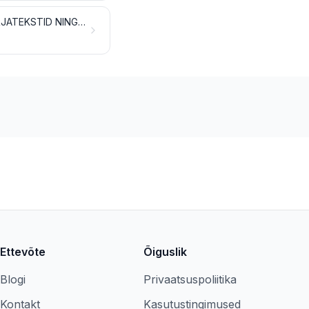
RAAMATUD, AJALEHED, PILDID JM TRÜKITOOTED; KÄSIKIRJAD, MASINAKIRJATEKSTID NING PLAANID JA JOONISED
Ettevõte
Õiguslik
Blogi
Privaatsuspoliitika
Kontakt
Kasutustingimused