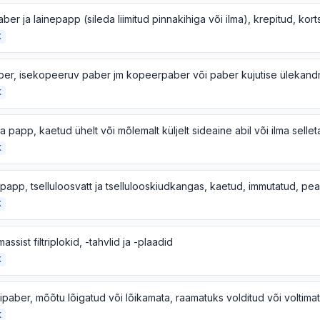
K
K
K
K
assist filtriplokid, -tahvlid ja -plaadid
K
K