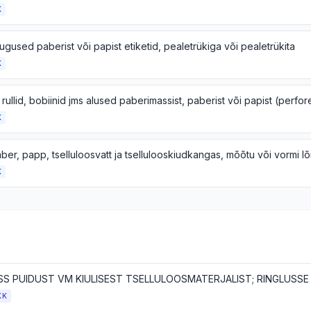
K
gused paberist või papist etiketid, pealetrükiga või pealetrükita
K
K
K
KK