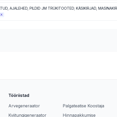
KK
Tööriistad
Arvegeneraator
Palgateatise Koostaja
Kviitungigeneraator
Hinnapakkumise