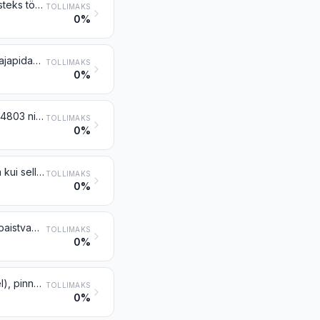
Pinnakatteta paber ja papp kirjutamiseks, trükkimiseks või muudeks graafilisteks töödeks, perforeerimata perfokaardid ja perfolindimaterjal, rullides või ristkülikukujuliste (k.a ruut) lehtedena, mis tahes formaadis, v.a rubriigis 4801 või 4803 kirjeldatud paber; käsitsi valmistatud paber ja papp
TOLLIMAKS
0%
Tualettpaber, kosmeetiliste salvrätikute paber, käterätiku-, salvrätiku- jms majapidamis- või hügieenipaber, tselluloosvatt ja tsellulooskiudkangas, krepitud, kortsutatud, surutrükiga, perforeeritud, värvitud või trükimustrilise pealispinnaga või mitte, rullides või lehtedena
TOLLIMAKS
0%
Pinnakatteta jõupaber ja papp rullides või lehtedena (v.a rubriigis 4802 või 4803 nimetatud)
TOLLIMAKS
0%
Muu katmata paber ja papp, rullides või lehtedena, töödeldud mitte rohkem kui selle grupi märkuses 3 näidatud ulatuses
TOLLIMAKS
0%
Taimne pärgament, rasvakindlad paberid, kalkad, pärgamiin jm läikega läbipaistvad või poolläbipaistvad paberid, rullides või lehtedena
TOLLIMAKS
0%
Kihiline paber ja papp (valmistatud siledate paberikihtide kokkuliimimise teel), pinnakatte või immutuseta, tugevdatud või tugevdamata, rullides või lehtedena
TOLLIMAKS
0%