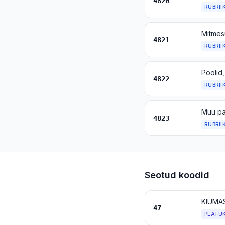
4820
RUBRII
Mitmesu
4821
RUBRII
4822
RUBRII
4823
RUBRII
Seotud koodid
47
PEATÜ