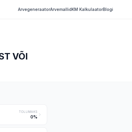
Arvegeneraator
Arvemallid
KM Kalkulaator
Blogi
ST VÕI
TOLLIMAKS
0%