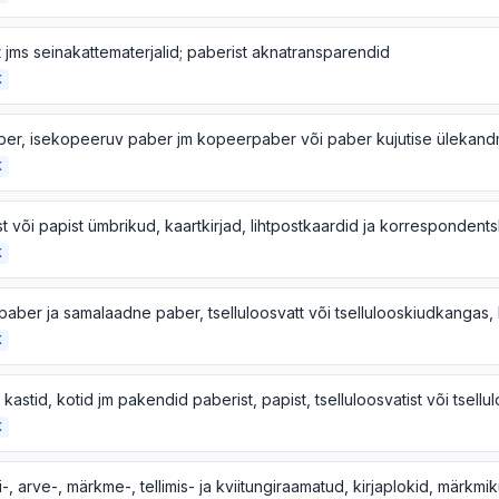
 jms seinakattematerjalid; paberist aknatransparendid
K
K
K
K
K