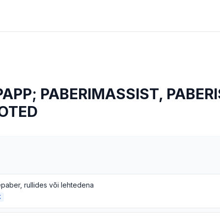
PAPP; PABERIMASSIST, PABERI
OOTED
paber, rullides või lehtedena
K