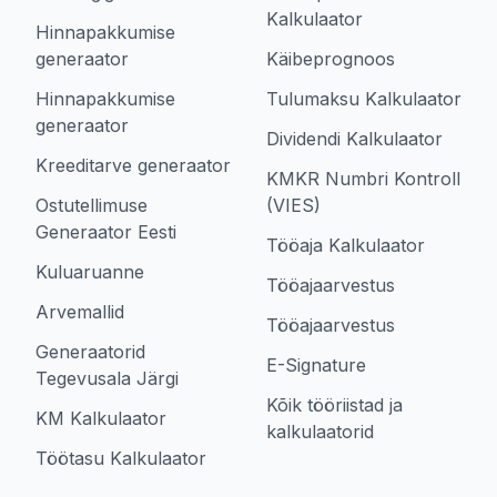
Kalkulaator
Hinnapakkumise
generaator
Käibeprognoos
Hinnapakkumise
Tulumaksu Kalkulaator
generaator
Dividendi Kalkulaator
Kreeditarve generaator
KMKR Numbri Kontroll
Ostutellimuse
(VIES)
Generaator Eesti
Tööaja Kalkulaator
Kuluaruanne
Tööajaarvestus
Arvemallid
Tööajaarvestus
Generaatorid
E-Signature
Tegevusala Järgi
Kõik tööriistad ja
KM Kalkulaator
kalkulaatorid
Töötasu Kalkulaator