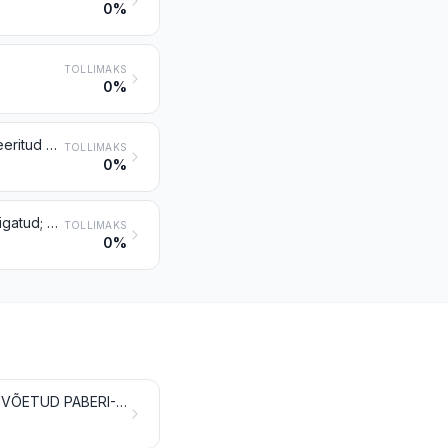
0%
TOLLIMAKS
0%
Poolid, rullid, bobiinid jms alused paberimassist, paberist või papist (perforeeritud või perforeerimata, tugevdatud või tugevdamata)
TOLLIMAKS
0%
Muu paber, papp, tselluloosvatt ja tsellulooskiudkangas, mõõtu või vormi lõigatud; muud tooted paberimassist, paberist, papist, tselluloosvatist või tsellulooskiudkangast
TOLLIMAKS
0%
KIUMASS PUIDUST VM KIULISEST TSELLULOOSMATERJALIST; RINGLUSSE VÕETUD PABERI- VÕI PAPIJÄÄTMED JA -JÄÄGID