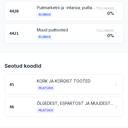
Puitmarketrii ja -intarsia; puitlaekad ja -kastikesed juveeltoodete, terariistade jms hoidmiseks; puidust kujukesed jm dekoratiivesemed; puidust mööbliesemed, mis ei kuulu gruppi 94
TOLLIMAKS
4420
0%
RUBRIIK
Muud puittooted
TOLLIMAKS
4421
0%
RUBRIIK
Seotud koodid
KORK JA KORGIST TOOTED
45
PEATÜKK
ÕLGEDEST, ESPARTOST JA MUUDEST PUNUMISMATERJALIDEST TOOTED; KORV- JA VITSPUNUTISED
46
PEATÜKK