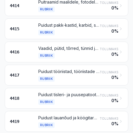
Puitraamid maalidele, fotodele, peeglitele jms
TOLLIMAKS
4414
0%
RUBRIIK
Puidust pakk-kastid, karbid, salved, trumlid jms puitpakendid; puidust kaablitrumlid; puitalused, äärtega puitalused jms kaubaalused; kaubaaluste puidust ääred
TOLLIMAKS
4415
0%
RUBRIIK
Vaadid, pütid, tõrred, tünnid jm puidust püttsepatooted ja nende puitosad
TOLLIMAKS
4416
0%
RUBRIIK
Puidust tööriistad, tööriistade korpused ja käepidemed, pintslite ja harjade puitosad ja -käepidemed; puidust saapa- ja kingaliistud ning -toed
TOLLIMAKS
4417
0%
RUBRIIK
Puidust tisleri- ja puusepatooted, sh puidust kärgpaneelid, koostepõrandaplaadid, katusesindlid ja katuselaastud
TOLLIMAKS
4418
0%
RUBRIIK
Puidust lauanõud ja köögitarbed
TOLLIMAKS
4419
0%
RUBRIIK