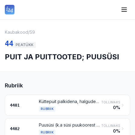
Kaubakood
/
S9
44
PEATÜKK
PUIT JA PUITTOOTED; PUUSÜSI
Rubriik
Küttepuit palkidena, halgudena, okstena, haokubudena vm kujul; puitlaastud ja -pilpad; saepuru ja puidujäätmed, aglomeeritud pakkudeks, brikettideks, graanuliteks vms või aglomeerimata
TOLLIMAKS
4401
0%
RUBRIIK
Puusüsi (k.a süsi puukoorest või pähklikoortest), aglomeeritud või aglomeerimata
TOLLIMAKS
4402
0%
RUBRIIK