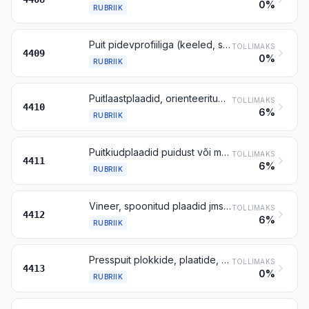
0%
RUBRIIK
Puit pidevprofiiliga (keeled, sooned, punnid, kald- või ümarservad, V-punnid, helmestus, lekaalprofiil vms) ühel või mitmel küljel, otsal või serval (sh kokku ühendamata parketilipid ja -liistud), hööveldatud või hööveldamata, lihvitud või lihvimata, pikijätkatud või mitte
TOLLIMAKS
4409
0%
RUBRIIK
Puitlaastplaadid, orienteeritud kihtidega plaadid (OSB) jms plaadid (näiteks vahvelplaadid) puidust või muust puitjast materjalist, vaikude vms orgaaniliste sideainetega aglomeeritud või aglomeerimata
TOLLIMAKS
4410
6%
RUBRIIK
Puitkiudplaadid puidust või muust puitjast materjalist, vaikude vms orgaaniliste sideainete abil kokku ühendatud või mitte
TOLLIMAKS
4411
6%
RUBRIIK
Vineer, spoonitud plaadid jms kihtpuitmaterjal
TOLLIMAKS
4412
6%
RUBRIIK
Presspuit plokkide, plaatide, prusside või profiilvormidena
TOLLIMAKS
4413
0%
RUBRIIK