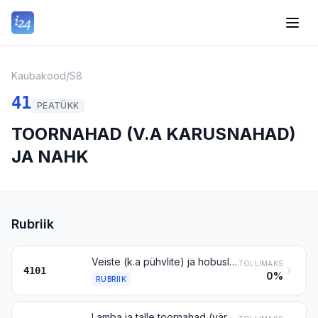
Kaubakood
/
S8
41
PEATÜKK
TOORNAHAD (V.A KARUSNAHAD)
JA NAHK
Rubriik
Veiste (k.a pühvlite) ja hobuslaste toornahad (värsked või soolatud, kuivatatud, painitud, pikeldatud või muul viisil konserveeritud, ent parkimata, pärgamentimata jm viisil edasi töötlemata), karvaga või karvata, laustetud või laustmata
TOLLIMAKS
4101
0%
RUBRIIK
Lamba ja talle toornahad (värsked, soolatud, kuivatatud, painitud, pikeldatud, soolvees või muul viisil konserveeritud, ent parkimata, pärgamentimata jm viisil edasi töötlemata), villaga või villata, laustmata või laustetud, v.a käesoleva grupi märkuse 1 punktis c nimetatud