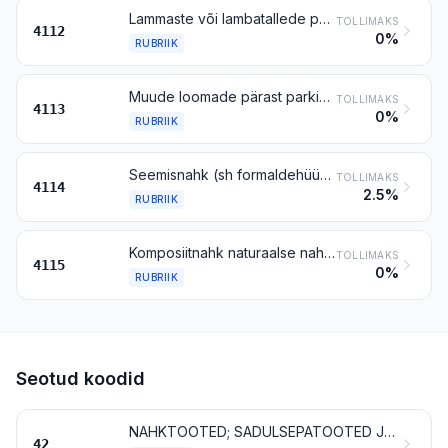
Lammaste või lambatallede pärast parkimist või kuivatamiseelset järelparkimist ja värvimist või rasvatamist muul viisil töödeldud nahad, sh pärgamenditud nahk, villata, laustetud või laustmata, v.a nahk rubriigist 4114
TOLLIMAKS
4112
0%
RUBRIIK
Muude loomade pärast parkimist või kuivatamiseelset järelparkimist ja värvimist või rasvatamist muul viisil töödeldud nahad, sh pärgamenditud nahk, villa või karvata, laustetud või laustmata, v.a nahk rubriigist 4114
TOLLIMAKS
4113
0%
RUBRIIK
Seemisnahk (sh formaldehüüdpargiga); lakknahk ja lamineeritud lakknahk; metallitatud nahk
TOLLIMAKS
4114
2.5%
RUBRIIK
Komposiitnahk naturaalse naha või nahakiudude baasil (tahvlite, lehtede või ribadena, rullides või mitte); nahalõikmed jm naha- või komposiitnahajäätmed, nahktoodete valmistamiseks kõlbmatud; nahatolm, -pulber ja -puru
TOLLIMAKS
4115
0%
RUBRIIK
Seotud koodid
NAHKTOOTED; SADULSEPATOOTED JA RAKMED; REISITARBED, KÄEKOTID JMS TOOTED; TOOTED LOOMASOOLTEST (V.A JÄMESIIDIST)
42