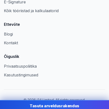
E-Signature
Kõik tööriistad ja kalkulaatorid
Ettevõte
Blogi
Kontakt
Õiguslik
Privaatsuspoliitika
Kasutustingimused
©
2026
i24 Limited. All rights reserved.
Ettevõtetele riigis Estonia
Tasuta arveldusrakendus