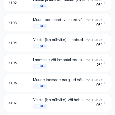
TOLLIMAKS
4102
0%
RUBRIIK
Muud toornahad (värsked või soolatud, kuivatatud, painitud, pikeldatud, soolvees või muul viisil konserveeritud, ent parkimata, pärgamentimata jm viisil töötlemata), karvadega või ilma, laustetud või laustmata, v.a käesoleva grupi märkuse 1 punktis b või c nimetatud
TOLLIMAKS
4103
0%
RUBRIIK
Veiste (k.a pühvlite) ja hobuslaste pargitud või enne kuivatamist järelpargitud, värvitud või rasvatatud nahad, karvata, laustetud või laustmata, kuid edasi töötlemata
TOLLIMAKS
4104
0%
RUBRIIK
Lammaste või lambatallede pargitud või enne kuivatamist järelpargitud, värvitud või rasvatatud nahad, villata, laustetud või laustmata, kuid edasi töötlemata
TOLLIMAKS
4105
2%
RUBRIIK
Muude loomade pargitud või enne kuivatamist järelpargitud, värvitud või rasvatatud nahad, villata või karvata, laustetud või laustmata, kuid edasi töötlemata
TOLLIMAKS
4106
0%
RUBRIIK
Veiste (k.a pühvlite) või hobuslaste pärast parkimist või kuivatamiseelset järelparkimist ja värvimist või rasvatamist muul viisil töödeldud nahad, sh pärgamenditud nahk, karvata, laustetud või laustmata, v.a nahk rubriigist 4114
TOLLIMAKS
4107
0%
RUBRIIK