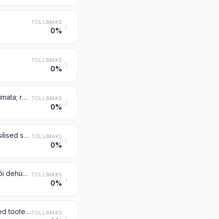
TOLLIMAKS
0%
TOLLIMAKS
0%
Koks ja poolkoks kivisöest, ligniidist või turbast, aglomeeritud või aglomeerimata; retordisüsi
TOLLIMAKS
0%
Kivisöegaas, veegaas, generaatorigaas jms gaasid (v.a naftagaasid jm gaasilised süsivesinikud)
TOLLIMAKS
0%
Kivisöe-, ligniidi- või turbatõrv ja muud mineraaltõrvad, dehüdratiseeritud või dehüdratiseerimata, osaliselt destilleeritud või destilleerimata, sh taastatud tõrvad
TOLLIMAKS
0%
Õlid jm tooted kõrgel temperatuuril destilleeritud kivisöetõrvast; samalaadsed tooted, milles aromaatsete komponentide mass ületab mittearomaatsete komponentide massi
TOLLIMAKS