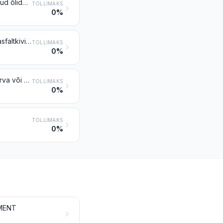
Naftakoks, naftabituumen jm nafta- või bituminoossetest mineraalidest saadud õlide tootmisjäägid
TOLLIMAKS
0%
Looduslik bituumen ja asfalt; bituumenkilt, põlevkivi ja õliliivad; asfaltiidid ja asfaltkivimid
TOLLIMAKS
0%
Bituumenisegud loodusliku asfaldi või bituumeni, naftabituumeni, mineraaltõrva või sellest saadud pigi baasil (nt bituumenmastiks, vedeldatud bituumen)
TOLLIMAKS
0%
TOLLIMAKS
0%
EMENT