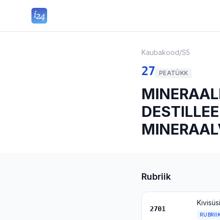
Kaubakood
/
S5
27
PEATÜKK
MINERAAL
DESTILLE
MINERAA
Rubriik
Kivisüs
2701
RUBRII