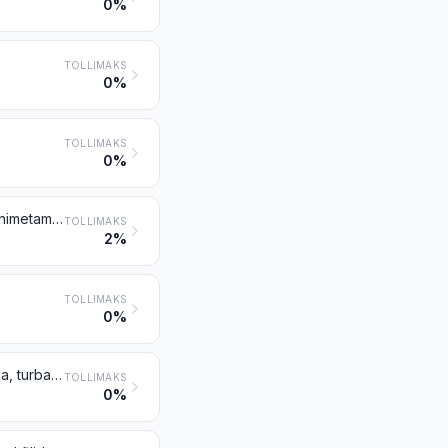
0%
TOLLIMAKS
0%
TOLLIMAKS
0%
Naftaõlid ja bituminoossetest mineraalidest saadud õlid (v.a toorõlid); mujal nimetamata preparaadid, mis sisaldavad põhikomponendina 70 % massist ja rohkem naftaõlisid või bituminoossetest mineraalidest saadud õlisid, mis on nende preparaatide põhikoostisosadeks; õlijäätmed
TOLLIMAKS
2%
TOLLIMAKS
0%
Vaseliin; parafiin, mikrokristalne naftavaha, toorparafiin, osokeriit, ligniidivaha, turbavaha, muud mineraalsed vahad jms sünteesil või muudel menetlustel saadud tooted, värvitud või värvimata
TOLLIMAKS
0%