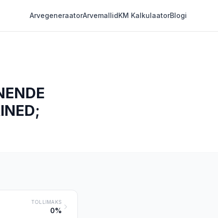
Arvegeneraator
Arvemallid
KM Kalkulaator
Blogi
NENDE
INED;
TOLLIMAKS
0%