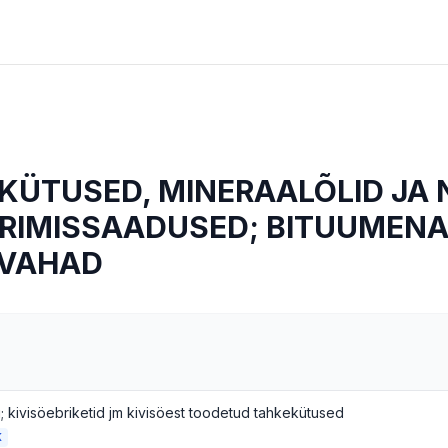
KÜTUSED, MINERAALÕLID JA 
ERIMISSAADUSED; BITUUMENA
LVAHAD
i; kivisöebriketid jm kivisöest toodetud tahkekütused
K