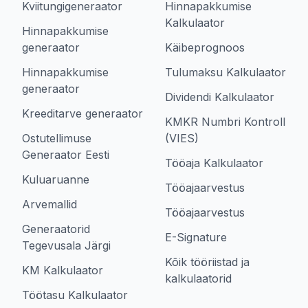
Kviitungigeneraator
Hinnapakkumise
Kalkulaator
Hinnapakkumise
generaator
Käibeprognoos
Hinnapakkumise
Tulumaksu Kalkulaator
generaator
Dividendi Kalkulaator
Kreeditarve generaator
KMKR Numbri Kontroll
Ostutellimuse
(VIES)
Generaator Eesti
Tööaja Kalkulaator
Kuluaruanne
Tööajaarvestus
Arvemallid
Tööajaarvestus
Generaatorid
E-Signature
Tegevusala Järgi
Kõik tööriistad ja
KM Kalkulaator
kalkulaatorid
Töötasu Kalkulaator