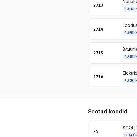
2713
RUBRII
2714
RUBRII
2715
RUBRII
Elektri
2716
RUBRII
Seotud koodid
SOOL; 
25
PEATÜ