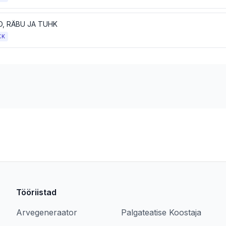
D, RÄBU JA TUHK
KK
Tööriistad
Arvegeneraator
Palgateatise Koostaja