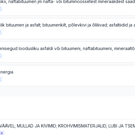
K
K
K
energia
K
VÄÄVEL; MULLAD JA KIVIMID; KROHVIMISMATERJALID, LUBI JA TS
KK