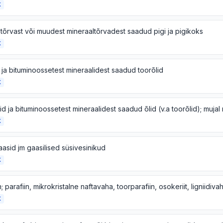
K
tõrvast või muudest mineraaltõrvadest saadud pigi ja pigikoks
K
 ja bituminoossetest mineraalidest saadud toorõlid
K
K
asid jm gaasilised süsivesinikud
K
K