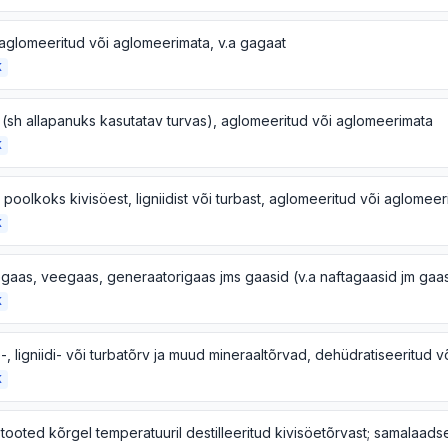
, aglomeeritud või aglomeerimata, v.a gagaat
K
 (sh allapanuks kasutatav turvas), aglomeeritud või aglomeerimata
K
K
K
K