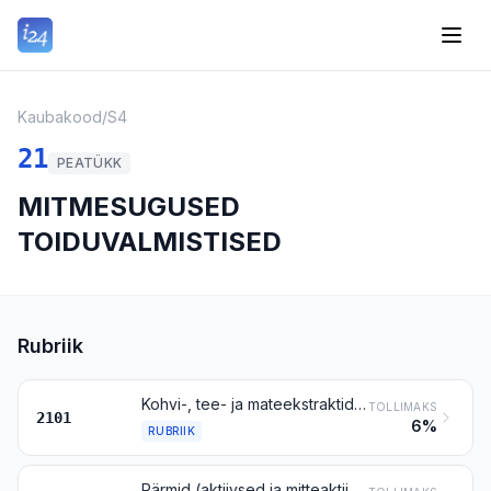
Kaubakood
/
S4
21
PEATÜKK
MITMESUGUSED
TOIDUVALMISTISED
Rubriik
Kohvi-, tee- ja mateekstraktid, -essentsid ja -kontsentraadid, tooted kohvist, teest või matest või nende ekstraktidest, essentsidest ja kontsentraatidest; röstitud sigur jm röstitud kohviasendajad, ekstraktid, essentsid ja kontsentraadid nendest
TOLLIMAKS
2101
6%
RUBRIIK
Pärmid (aktiivsed ja mitteaktiivsed); muud mitteaktiivsed (surnud) üherakulised mikroorganismid (v.a rubriigis 3002 nimetatud vaktsiinid); valmis küpsetuspulbrid