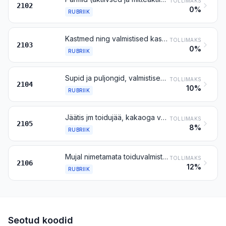
TOLLIMAKS
2102
0%
RUBRIIK
Kastmed ning valmistised kastmete valmistamiseks; kastmelisandite segud, maitseainesegud; sinepipulber ja valmissinep
TOLLIMAKS
2103
0%
RUBRIIK
Supid ja puljongid, valmistised nende valmistamiseks; homogeenitud toidusegud kahest või enamast komponendist
TOLLIMAKS
2104
10%
RUBRIIK
Jäätis jm toidujää, kakaoga või kakaota
TOLLIMAKS
2105
8%
RUBRIIK
Mujal nimetamata toiduvalmistised
TOLLIMAKS
2106
12%
RUBRIIK
Seotud koodid