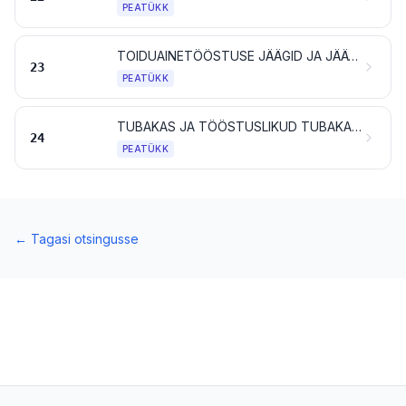
PEATÜKK
TOIDUAINETÖÖSTUSE JÄÄGID JA JÄÄTMED; TÖÖSTUSLIKULT TOODETUD LOOMASÖÖDAD
23
PEATÜKK
TUBAKAS JA TÖÖSTUSLIKUD TUBAKAASENDAJAD; TOOTED, MIS SISALDAVAD VÕI EI SISALDA NIKOTIINI JA MIS ON ETTE NÄHTUD SISSEHINGAMISEKS ILMA PÕLETAMATA; MUUD NIKOTIINI SISALDAVAD TOOTED, MIS ON MÕELDUD NIKOTIINI IMENDUMISEKS INIMORGANISMI
24
PEATÜKK
←
Tagasi otsingusse